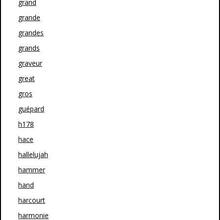
grand
grande
grandes
grands
graveur
great
gros
guépard
h178
hace
hallelujah
hammer
hand
harcourt
harmonie