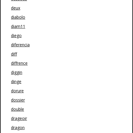
deux
diabolo
diam11
diego
diferencia
diff
diffrence
diggin
dinge
dorure
dossier
double
drageoir
dragon