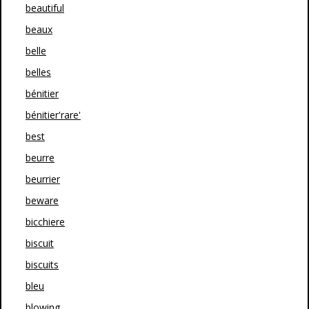
beautiful
beaux
belle
belles
bénitier
bénitier'rare'
best
beurre
beurrier
beware
bicchiere
biscuit
biscuits
bleu
blowing