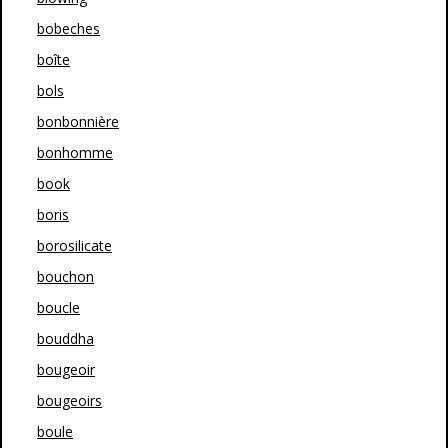
bobeches
boîte
bols
bonbonnière
bonhomme
book
boris
borosilicate
bouchon
boucle
bouddha
bougeoir
bougeoirs
boule