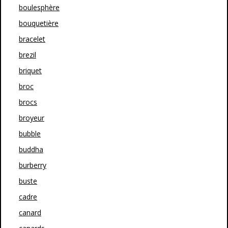
boulesphère
bouquetière
bracelet
brezil
briquet
broc
brocs
broyeur
bubble
buddha
burberry
buste
cadre
canard