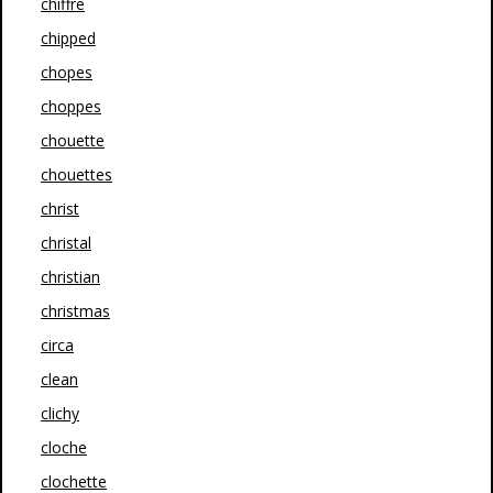
chiffre
chipped
chopes
choppes
chouette
chouettes
christ
christal
christian
christmas
circa
clean
clichy
cloche
clochette