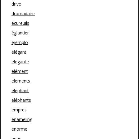
drive
dromadaire
écureuils
églantier
ejemplo
élégant
elegante
elément
elements
eléphant
éléphants
empres
enameling
enorme
enqu