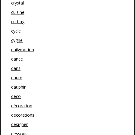
crystal
cuisine
cutting
cycle
cygne
dailymotion
dance
dans
daum
dauphin
déco
décoration
décorations
designer
dessous