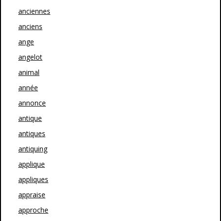
anciennes
anciens
ange
angelot
animal
année
annonce
antique
antiques
antiquing
applique
appliques
appraise
approche