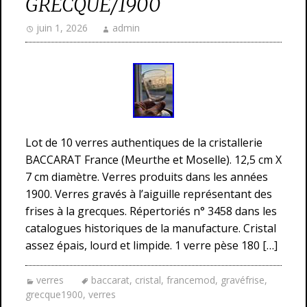
GRECQUE/1900
juin 1, 2026
admin
Lot de 10 verres authentiques de la cristallerie
BACCARAT France (Meurthe et Moselle). 12,5 cm X
7 cm diamètre. Verres produits dans les années
1900. Verres gravés à l’aiguille représentant des
frises à la grecques. Répertoriés n° 3458 dans les
catalogues historiques de la manufacture. Cristal
assez épais, lourd et limpide. 1 verre pèse 180 […]
verres
baccarat
,
cristal
,
francemod
,
gravéfrise
,
grecque1900
,
verres