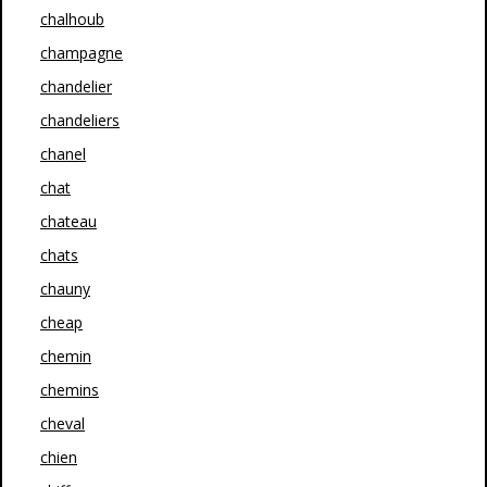
chalhoub
champagne
chandelier
chandeliers
chanel
chat
chateau
chats
chauny
cheap
chemin
chemins
cheval
chien