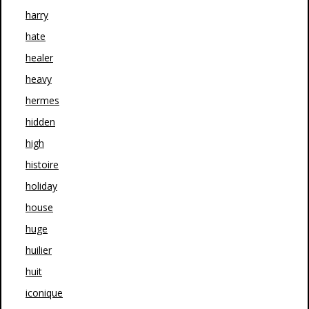
harry
hate
healer
heavy
hermes
hidden
high
histoire
holiday
house
huge
huilier
huit
iconique