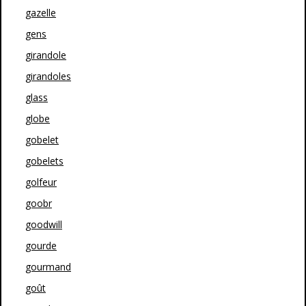
gazelle
gens
girandole
girandoles
glass
globe
gobelet
gobelets
golfeur
goobr
goodwill
gourde
gourmand
goût