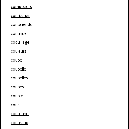
compotiers
confiturier
conociendo
continue
coquillage
couleurs
coupe
coupelle
coupelles
coupes
couple
cour
couronne
couteaux