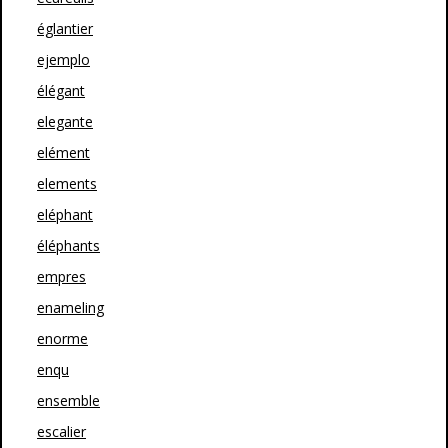
églantier
ejemplo
élégant
elegante
elément
elements
eléphant
éléphants
empres
enameling
enorme
enqu
ensemble
escalier