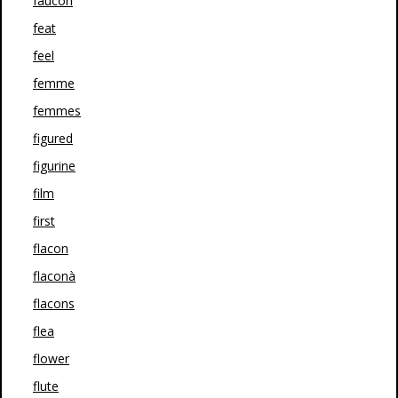
faucon
feat
feel
femme
femmes
figured
figurine
film
first
flacon
flaconà
flacons
flea
flower
flute