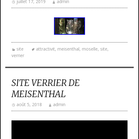
juillet 17, 2019
admin
site
attractivit
,
meisenthal
,
moselle
,
site
,
verrier
SITE VERRIER DE
MEISENTHAL
août 5, 2018
admin