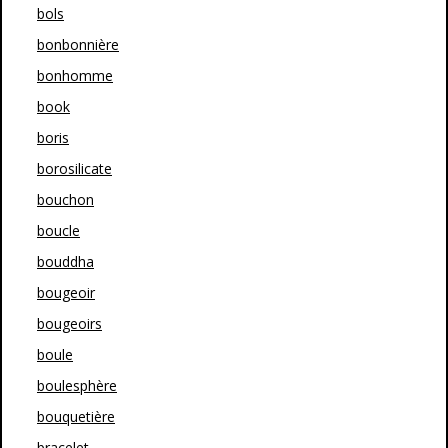
bols
bonbonnière
bonhomme
book
boris
borosilicate
bouchon
boucle
bouddha
bougeoir
bougeoirs
boule
boulesphère
bouquetière
bracelet