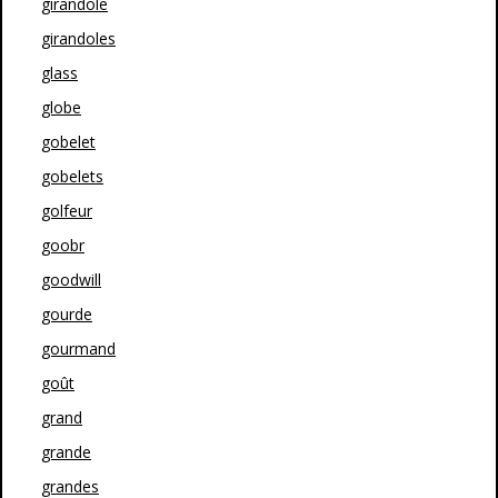
girandole
girandoles
glass
globe
gobelet
gobelets
golfeur
goobr
goodwill
gourde
gourmand
goût
grand
grande
grandes