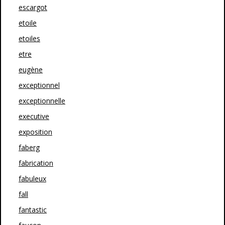
escargot
etoile
etoiles
etre
eugène
exceptionnel
exceptionnelle
executive
exposition
faberg
fabrication
fabuleux
fall
fantastic