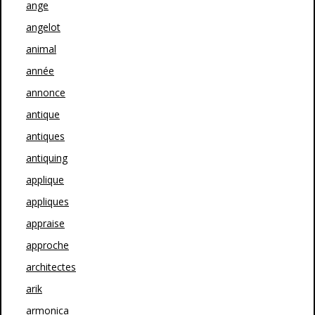
ange
angelot
animal
année
annonce
antique
antiques
antiquing
applique
appliques
appraise
approche
architectes
arik
armonica