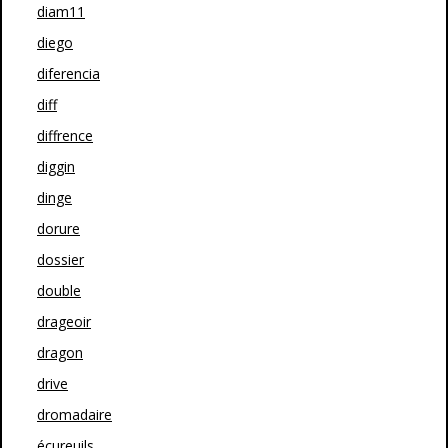
diam11
diego
diferencia
diff
diffrence
diggin
dinge
dorure
dossier
double
drageoir
dragon
drive
dromadaire
écureuils