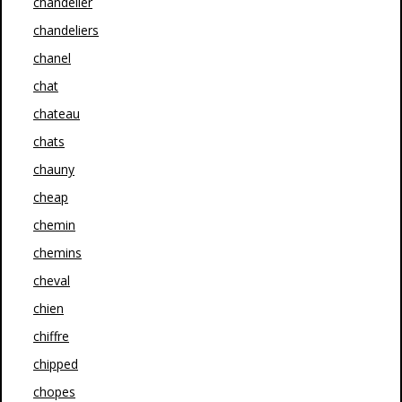
chandelier
chandeliers
chanel
chat
chateau
chats
chauny
cheap
chemin
chemins
cheval
chien
chiffre
chipped
chopes