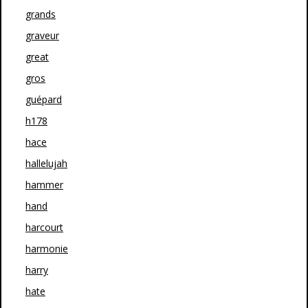
grands
graveur
great
gros
guépard
h178
hace
hallelujah
hammer
hand
harcourt
harmonie
harry
hate