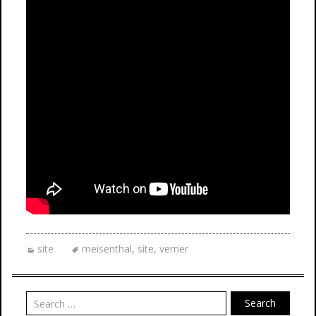
site
meisenthal
,
site
,
verrier
Search