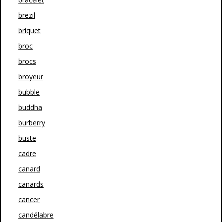
brezil
briquet
broc
brocs
broyeur
bubble
buddha
burberry
buste
cadre
canard
canards
cancer
candélabre