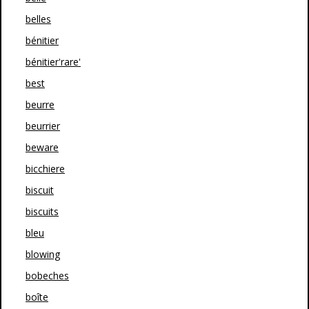
belles
bénitier
bénitier'rare'
best
beurre
beurrier
beware
bicchiere
biscuit
biscuits
bleu
blowing
bobeches
boîte