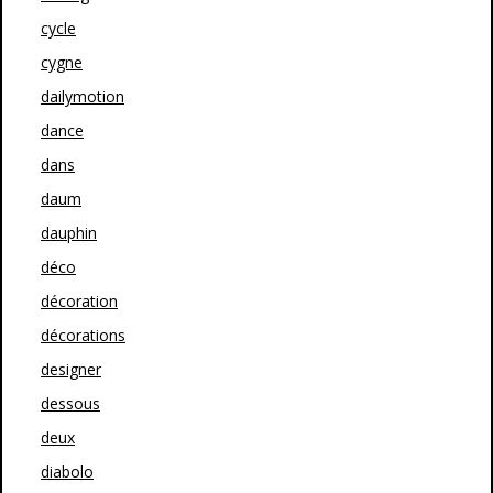
cycle
cygne
dailymotion
dance
dans
daum
dauphin
déco
décoration
décorations
designer
dessous
deux
diabolo