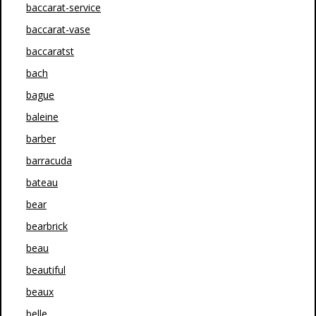
baccarat-service
baccarat-vase
baccaratst
bach
bague
baleine
barber
barracuda
bateau
bear
bearbrick
beau
beautiful
beaux
belle