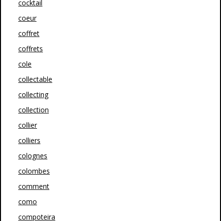
cocktail
coeur
coffret
coffrets
cole
collectable
collecting
collection
collier
colliers
colognes
colombes
comment
como
compoteira