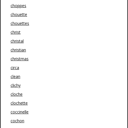
choppes
chouette
chouettes
christ
christal
christian
christmas
circa
clean
clichy
cloche
clochette
coccinelle
cochon