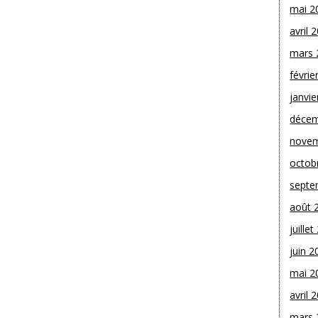
mai 2
avril 
mars 
févrie
janvie
décem
novem
octob
septe
août 
juille
juin 2
mai 2
avril 
mars 