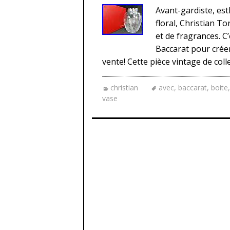
Avant-gardiste, esth
floral, Christian To
et de fragrances. C’
Baccarat pour crée
vente! Cette pièce vintage de coll
christian
avec
,
baccarat
,
boite
vase