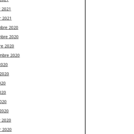
r 2021
r 2021
bre 2020
bre 2020
re 2020
mbre 2020
2020
t 2020
020
020
2020
2020
r 2020
r 2020