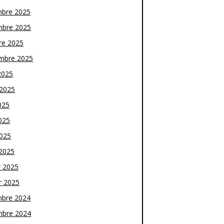
bre 2025
bre 2025
re 2025
mbre 2025
2025
t 2025
025
025
2025
2025
r 2025
r 2025
bre 2024
bre 2024