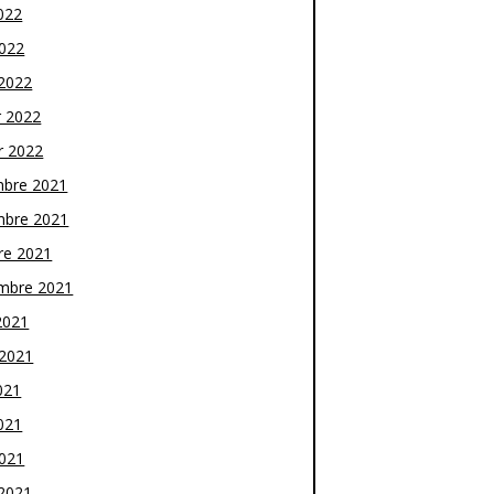
022
2022
2022
r 2022
r 2022
bre 2021
bre 2021
re 2021
mbre 2021
2021
t 2021
021
021
2021
2021