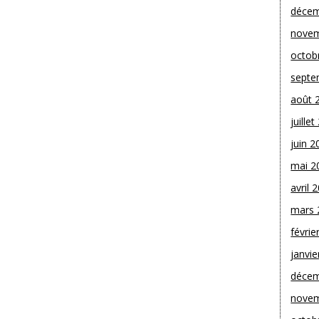
décem
novem
octob
septe
août 
juille
juin 2
mai 2
avril 
mars 
févrie
janvie
décem
novem