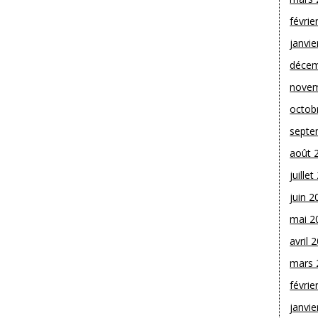
févrie
janvie
décem
novem
octob
septe
août 
juille
juin 2
mai 2
avril 
mars 
févrie
janvie