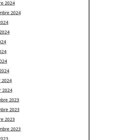
re 2024
mbre 2024
2024
t 2024
024
024
2024
2024
r 2024
r 2024
bre 2023
bre 2023
re 2023
mbre 2023
2023