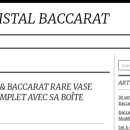
ISTAL BACCARAT
ART
 & BACCARAT RARE VASE
MPLET AVEC SA BOÎTE
30 ver
Baccar
Bacca
Modéle
Set 6 