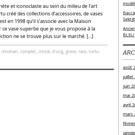
modèl
ète et iconoclaste au sein du milieu de l’art
Bacca
rtu créé des collections d’accessoires, de vases
Sektg
est en 1998 qu’il s’associe avec la Maison
r ce vase superbe que je vous propose à la
Ancie
BLEU
ection ne se trouve plus sur le marché. […]
,
christian
,
complet
,
cristal
,
d'orig
,
grave
,
rare
,
tortu
,
ARC
août 
juille
juin 2
mai 2
avril 
mars 
févrie
janvie