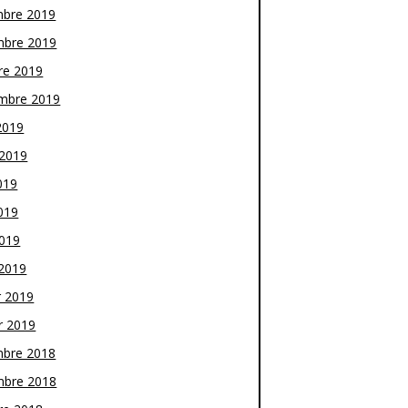
bre 2019
bre 2019
re 2019
mbre 2019
2019
t 2019
019
019
2019
2019
r 2019
r 2019
bre 2018
bre 2018