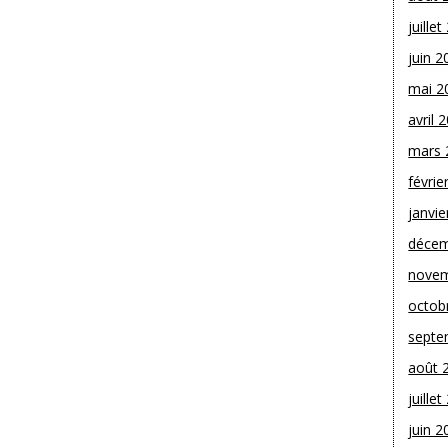
juille
juin 2
mai 2
avril 
mars 
févrie
janvie
décem
novem
octob
septe
août 
juille
juin 2