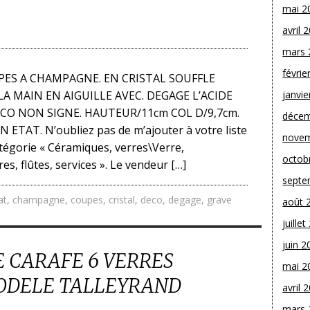
mai 2
avril 
mars 
févrie
PES A CHAMPAGNE. EN CRISTAL SOUFFLE
LA MAIN EN AIGUILLE AVEC. DEGAGE L’ACIDE
janvie
CO NON SIGNE. HAUTEUR/11cm COL D/9,7cm.
décem
 ETAT. N’oubliez pas de m’ajouter à votre liste
novem
catégorie « Céramiques, verres\Verre,
octob
s, flûtes, services ». Le vendeur […]
septe
at
,
champagne
,
coupes
,
cristal
,
deco
,
degage
,
grave
août 
juille
juin 2
E CARAFE 6 VERRES
mai 2
MODELE TALLEYRAND
avril 
mars 