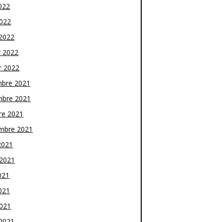
022
2022
2022
r 2022
r 2022
bre 2021
bre 2021
re 2021
mbre 2021
2021
t 2021
021
021
2021
2021