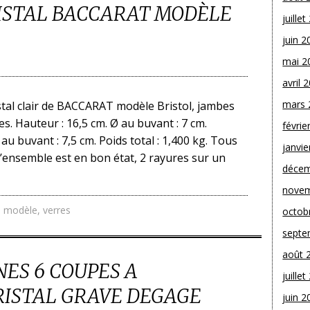
RISTAL BACCARAT MODÈLE
juille
juin 2
mai 2
avril 
mars 
istal clair de BACCARAT modèle Bristol, jambes
tes. Hauteur : 16,5 cm. Ø au buvant : 7 cm.
févrie
au buvant : 7,5 cm. Poids total : 1,400 kg. Tous
janvie
’ensemble est en bon état, 2 rayures sur un
décem
novem
,
modèle
,
verres
octob
septe
août 
ES 6 COUPES A
juille
ISTAL GRAVE DEGAGE
juin 2