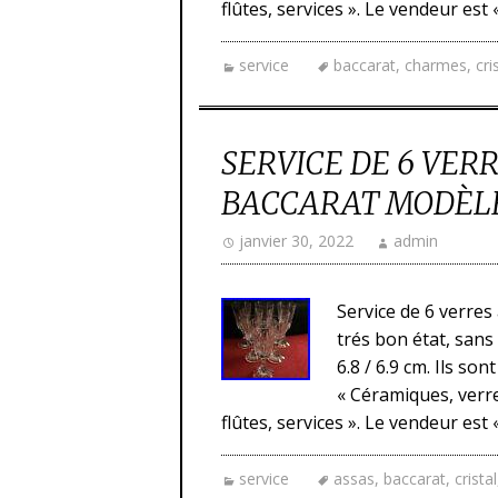
flûtes, services ». Le vendeur es
service
baccarat
,
charmes
,
cri
SERVICE DE 6 VERR
BACCARAT MODÈLE
janvier 30, 2022
admin
Service de 6 verres
trés bon état, sans
6.8 / 6.9 cm. Ils so
« Céramiques, verre
flûtes, services ». Le vendeur es
service
assas
,
baccarat
,
cristal