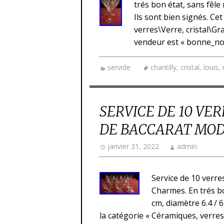
trés bon état, sans fêle
Ils sont bien signés. Ce
verres\Verre, cristal\Gr
vendeur est « bonne_noun
servide
chantilly
,
cristal
,
louis
,
SERVICE DE 10 VE
DE BACCARAT MO
janvier 31, 2022
admin
Service de 10 verre
Charmes. En trés bo
cm, diamètre 6.4 / 
la catégorie « Céramiques, verres