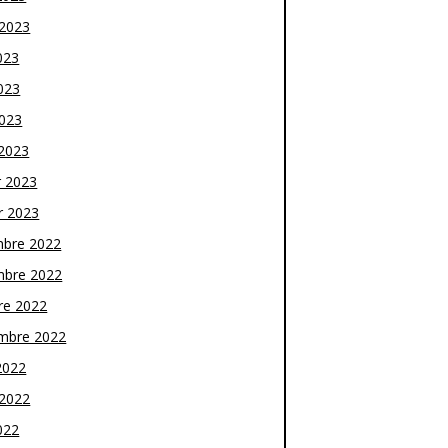
t 2023
023
023
2023
2023
r 2023
r 2023
bre 2022
bre 2022
re 2022
mbre 2022
2022
t 2022
022