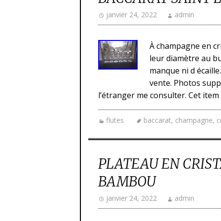
janvier 24, 2022
admin
À champagne en cri
leur diamètre au bu
manque ni d écaill
vente. Photos supp
l’étranger me consulter. Cet item
flutes
baccarat
,
champagne
,
c
PLATEAU EN CRIS
BAMBOU
janvier 24, 2022
admin