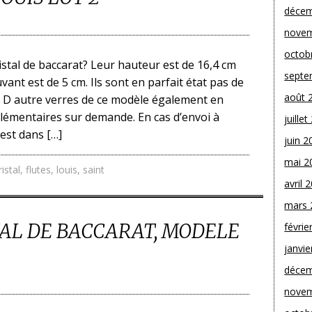
décem
novem
octob
stal de baccarat? Leur hauteur est de 16,4 cm
septe
vant est de 5 cm. Ils sont en parfait état pas de
août 
e. D autre verres de ce modèle également en
lémentaires sur demande. En cas d’envoi à
juille
 est dans […]
juin 2
mai 2
ristal
,
flutes
,
louis
,
saint
avril 
mars 
TAL DE BACCARAT, MODELE
févrie
janvie
décem
novem