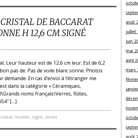
octob
septe
N CRISTAL DE BACCARAT
août 
NE H 12,6 CM SIGNÉ
juille
juin 2
mai 2
avril 
at. Leur hauteur est de 12,6 cm leur. Est de 6,2
mars 
s bon pas de. Pas de voile blanc sonne. Photos
r demande. En cas d’envoi à l’étranger me
févrie
 est dans la catégorie « Céramiques,
janvie
al\Grands noms français\Verres, flûtes,
décem
i54″ […]
novem
,
cristal
,
modèle
,
signe
,
verres
octob
septe
août 