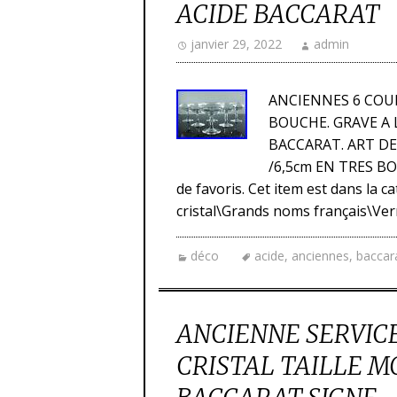
ACIDE BACCARAT
janvier 29, 2022
admin
ANCIENNES 6 COU
BOUCHE. GRAVE A 
BACCARAT. ART DE
/6,5cm EN TRES BON
de favoris. Cet item est dans la 
cristal\Grands noms français\Verre
déco
acide
,
anciennes
,
baccar
ANCIENNE SERVIC
CRISTAL TAILLE 