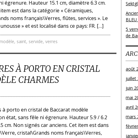
 ni égrenure. Hauteur 15.1 cm, diamètre 6.3 cm.
Sektg
t item est dans la catégorie « Céramiques,
Ancie
ands noms français\Verres, flûtes, services ». Le
BLEU
ousse » et est localisé dans ce pays: FR. […]
5 ver
de Bac
modèle
,
saint
,
servide
,
verres
ARC
RRES À PORTO EN CRISTAL
août 
DÈLE CHARMES
juille
juin 2
mai 2
avril 
s à porto en cristal de Baccarat modèle
mars 
n état, sans fêle ni égrenure. Hauteur 5.9 / 6.2
6.5 cm. Non signés car anciens. Cet item est dans
févrie
\Verre, cristal\Grands noms français\Verres,
janvie