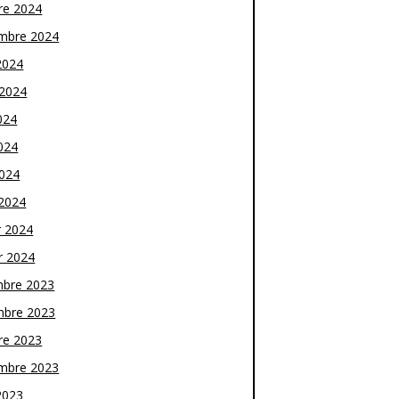
re 2024
mbre 2024
2024
t 2024
024
024
2024
2024
r 2024
r 2024
bre 2023
bre 2023
re 2023
mbre 2023
2023