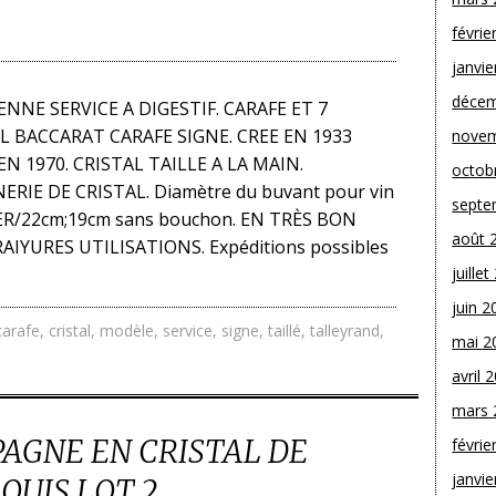
févrie
janvie
décem
NNE SERVICE A DIGESTIF. CARAFE ET 7
AL BACCARAT CARAFE SIGNE. CREE EN 1933
novem
N 1970. CRISTAL TAILLE A LA MAIN.
octob
IE DE CRISTAL. Diamètre du buvant pour vin
septe
TER/22cm;19cm sans bouchon. EN TRÈS BON
août 
AIYURES UTILISATIONS. Expéditions possibles
juille
juin 2
carafe
,
cristal
,
modèle
,
service
,
signe
,
taillé
,
talleyrand
,
mai 2
avril 
mars 
AGNE EN CRISTAL DE
févrie
janvie
OUIS LOT 2