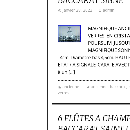
BACCARAT SIGNE
janvier 28, 2022
admin
MAGNIFIQUE ANCIE
VERRES. EN CRIST
POURSUIVI JUSQU’E
MAGNIFIQUE SONNER
: 4cm. Diamètre bas:4,5cm. HAU
ETAT/ A SIGNALE. CARAFE AVEC R
à un […]
ancienne
ancienne
,
baccarat
,
verres
6 FLÛTES A CHAMP
BACCARAT SAINT L