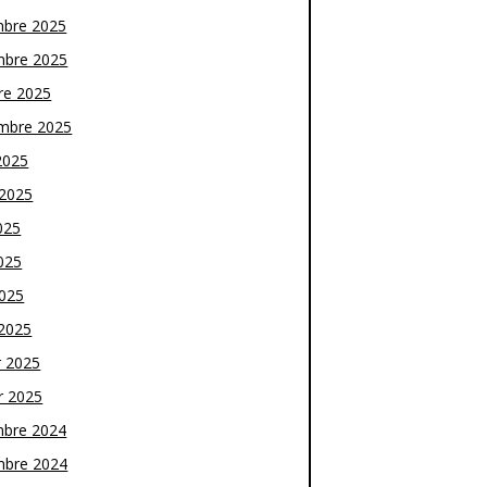
bre 2025
bre 2025
re 2025
mbre 2025
2025
t 2025
025
025
2025
2025
r 2025
r 2025
bre 2024
bre 2024