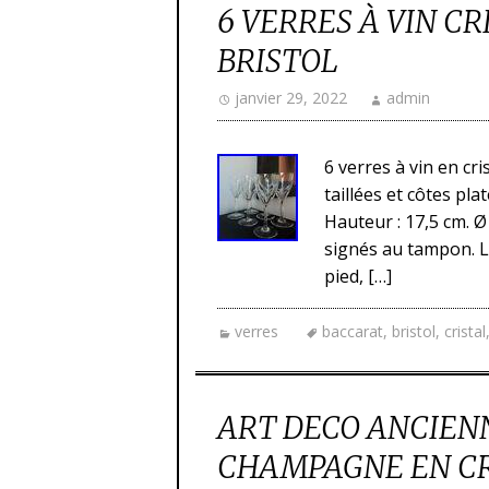
6 VERRES À VIN C
BRISTOL
janvier 29, 2022
admin
6 verres à vin en cr
taillées et côtes pla
Hauteur : 17,5 cm. Ø 
signés au tampon. L
pied, […]
verres
baccarat
,
bristol
,
cristal
ART DECO ANCIENN
CHAMPAGNE EN CR