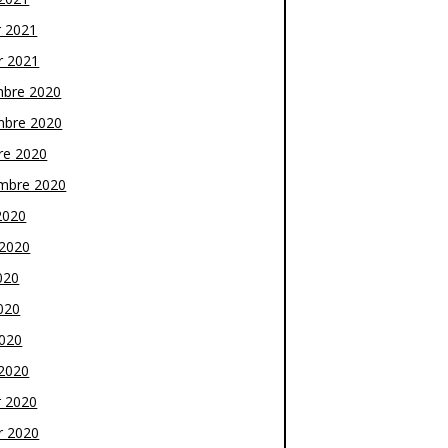
r 2021
r 2021
bre 2020
bre 2020
re 2020
mbre 2020
2020
t 2020
020
020
2020
2020
r 2020
r 2020