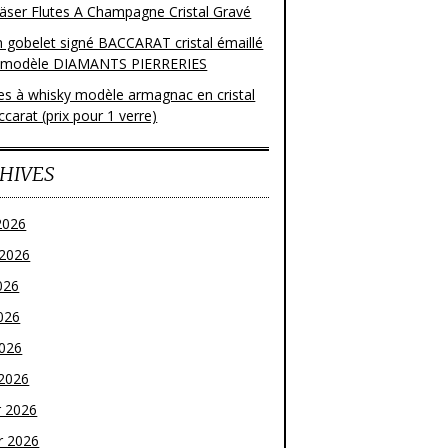
läser Flutes A Champagne Cristal Gravé
n gobelet signé BACCARAT cristal émaillé
 modèle DIAMANTS PIERRERIES
res à whisky modèle armagnac en cristal
carat (prix pour 1 verre)
HIVES
2026
t 2026
026
026
2026
2026
r 2026
r 2026