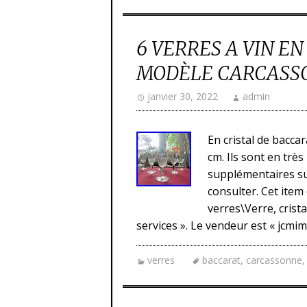
6 VERRES A VIN E
MODÈLE CARCASSON
janvier 30, 2022
admin
En cristal de baccar
cm. Ils sont en trè
supplémentaires su
consulter. Cet item
verres\Verre, crist
services ». Le vendeur est « jcmim
verres
baccarat
,
carcassonne