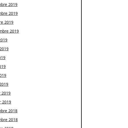
bre 2019
bre 2019
re 2019
mbre 2019
2019
t 2019
019
019
2019
2019
r 2019
r 2019
bre 2018
bre 2018