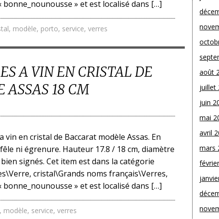
t « bonne_nounousse » et est localisé dans […]
décem
novem
stal
,
modèle
,
porto
,
service
,
verres
octob
septe
ES A VIN EN CRISTAL DE
août 
 ASSAS 18 CM
juille
juin 2
mai 2
avril 
 a vin en cristal de Baccarat modèle Assas. En
mars 
 fêle ni égrenure. Hauteur 17.8 / 18 cm, diamètre
nt bien signés. Cet item est dans la catégorie
févrie
s\Verre, cristal\Grands noms français\Verres,
janvie
t « bonne_nounousse » et est localisé dans […]
décem
novem
,
modèle
,
service
,
verres