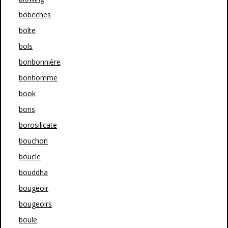
bobeches
boîte
bols
bonbonnière
bonhomme
book
boris
borosilicate
bouchon
boucle
bouddha
bougeoir
bougeoirs
boule