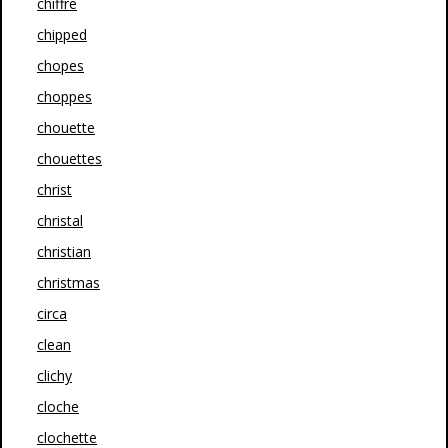
chiffre
chipped
chopes
choppes
chouette
chouettes
christ
christal
christian
christmas
circa
clean
clichy
cloche
clochette