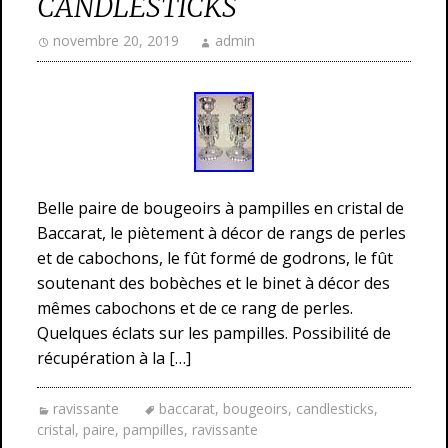
CANDLESTICKS
novembre 20, 2019
admin
Belle paire de bougeoirs à pampilles en cristal de
Baccarat, le piètement à décor de rangs de perles
et de cabochons, le fût formé de godrons, le fût
soutenant des bobèches et le binet à décor des
mêmes cabochons et de ce rang de perles.
Quelques éclats sur les pampilles. Possibilité de
récupération à la […]
ravissante
baccarat
,
bougeoirs
,
candlesticks
,
cristal
,
paire
,
pampilles
,
ravissante