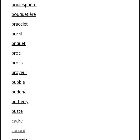
boulesphère
bouquetière
bracelet
brezil
briquet
broc
brocs
broyeur
bubble
buddha
burberry
buste
cadre
canard