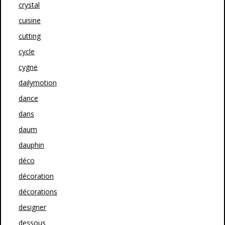
crystal
cuisine
cutting
cycle
cygne
dailymotion
dance
dans
daum
dauphin
déco
décoration
décorations
designer
dessous