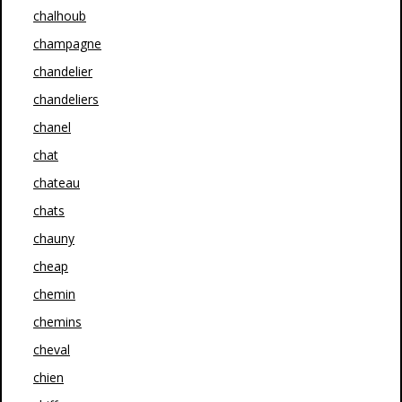
chalhoub
champagne
chandelier
chandeliers
chanel
chat
chateau
chats
chauny
cheap
chemin
chemins
cheval
chien