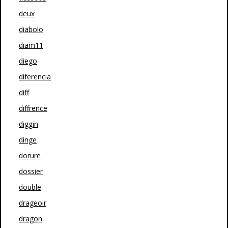
deux
diabolo
diam11
diego
diferencia
diff
diffrence
diggin
dinge
dorure
dossier
double
drageoir
dragon