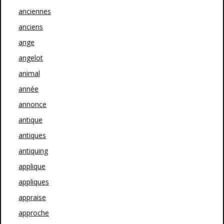
anciennes
anciens
ange
angelot
animal
année
annonce
antique
antiques
antiquing
applique
appliques
appraise
approche