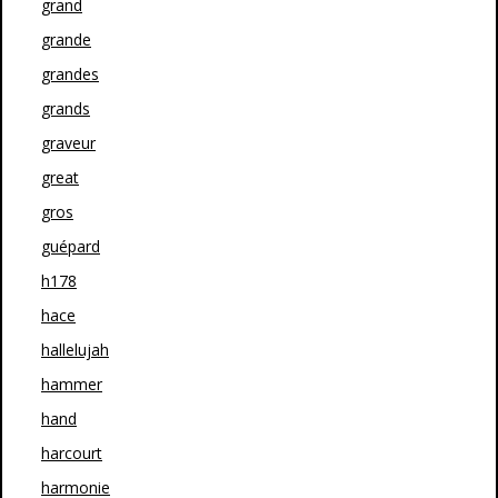
grand
grande
grandes
grands
graveur
great
gros
guépard
h178
hace
hallelujah
hammer
hand
harcourt
harmonie