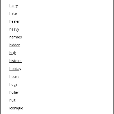
harry
hate
healer
heavy
hermes
hidden
high
histoire
holiday
house
huge
huilier
huit
iconique