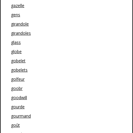
gazelle
gens
girandole
girandoles
glass
globe
gobelet
gobelets
golfeur
goobr
goodwill
gourde
gourmand
goût