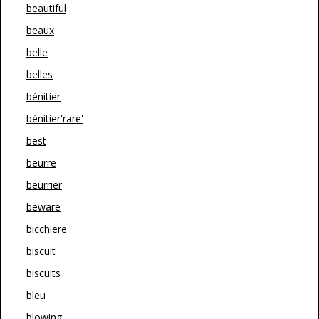
beautiful
beaux
belle
belles
bénitier
bénitier'rare'
best
beurre
beurrier
beware
bicchiere
biscuit
biscuits
bleu
blowing