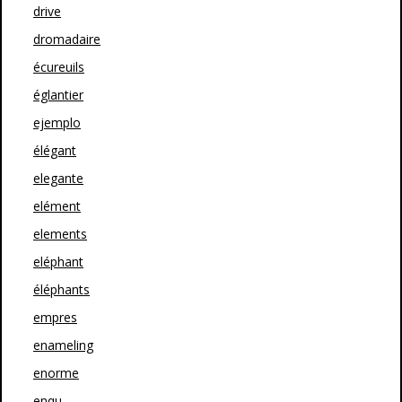
drive
dromadaire
écureuils
églantier
ejemplo
élégant
elegante
elément
elements
eléphant
éléphants
empres
enameling
enorme
enqu