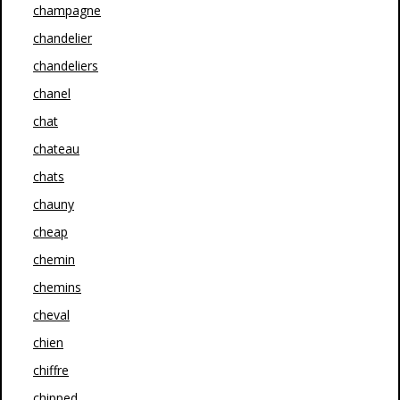
champagne
chandelier
chandeliers
chanel
chat
chateau
chats
chauny
cheap
chemin
chemins
cheval
chien
chiffre
chipped