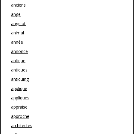
anciens
ange
angelot
animal
année
annonce
antique
antiques
antiquing
applique
appliques
appraise
approche
architectes