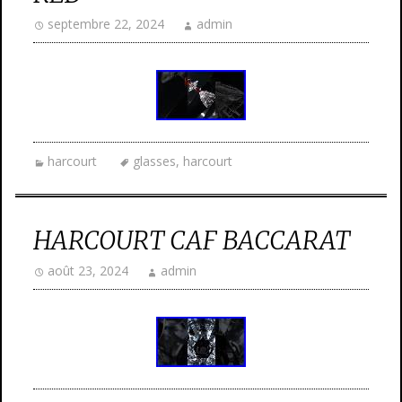
septembre 22, 2024
admin
harcourt
glasses
,
harcourt
HARCOURT CAF BACCARAT
août 23, 2024
admin