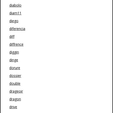
diabolo
diam11
diego
diferencia
diff
diffrence
diggin
dinge
dorure
dossier
double
drageoir
dragon
drive