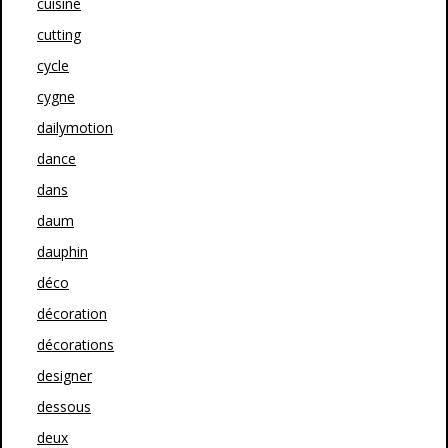
cuisine
cutting
cycle
cygne
dailymotion
dance
dans
daum
dauphin
déco
décoration
décorations
designer
dessous
deux