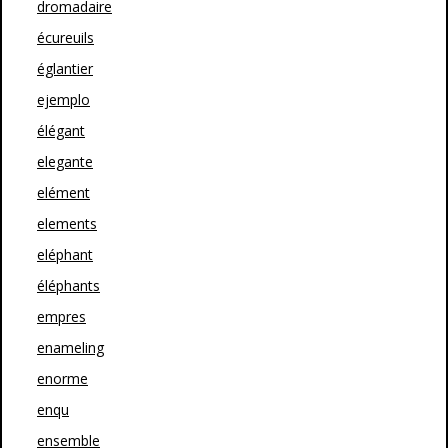
dromadaire
écureuils
églantier
ejemplo
élégant
elegante
elément
elements
eléphant
éléphants
empres
enameling
enorme
enqu
ensemble