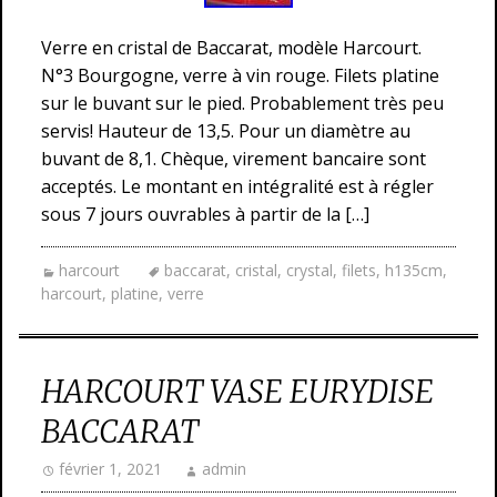
Verre en cristal de Baccarat, modèle Harcourt.
N°3 Bourgogne, verre à vin rouge. Filets platine
sur le buvant sur le pied. Probablement très peu
servis! Hauteur de 13,5. Pour un diamètre au
buvant de 8,1. Chèque, virement bancaire sont
acceptés. Le montant en intégralité est à régler
sous 7 jours ouvrables à partir de la […]
harcourt
baccarat
,
cristal
,
crystal
,
filets
,
h135cm
,
harcourt
,
platine
,
verre
HARCOURT VASE EURYDISE
BACCARAT
février 1, 2021
admin