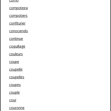
como
compoteira
compotiers
confiturier
conociendo
continue
coquillage
couleurs
coupe
coupelle
coupelles
coupes
couple
cour
couronne