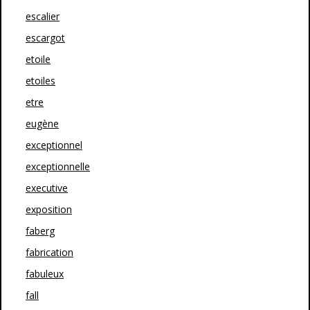
escalier
escargot
etoile
etoiles
etre
eugène
exceptionnel
exceptionnelle
executive
exposition
faberg
fabrication
fabuleux
fall