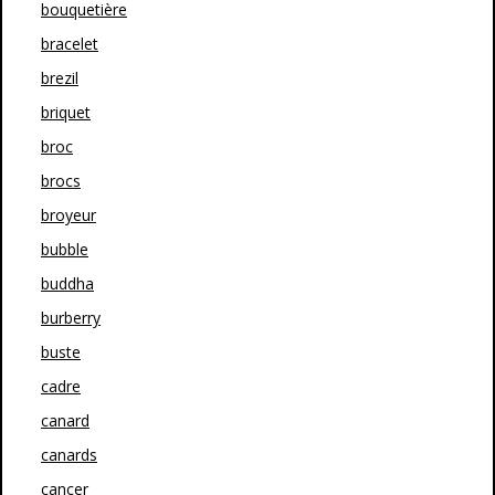
bouquetière
bracelet
brezil
briquet
broc
brocs
broyeur
bubble
buddha
burberry
buste
cadre
canard
canards
cancer