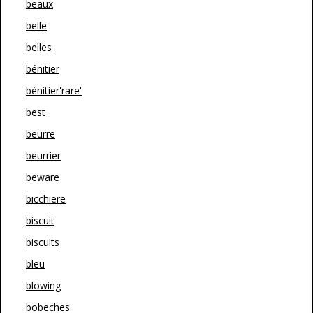
beaux
belle
belles
bénitier
bénitier'rare'
best
beurre
beurrier
beware
bicchiere
biscuit
biscuits
bleu
blowing
bobeches