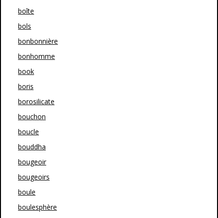
boîte
bols
bonbonnière
bonhomme
book
boris
borosilicate
bouchon
boucle
bouddha
bougeoir
bougeoirs
boule
boulesphère