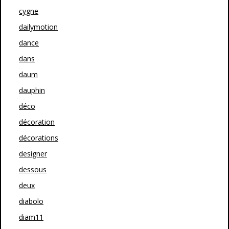
cygne
dailymotion
dance
dans
daum
dauphin
déco
décoration
décorations
designer
dessous
deux
diabolo
diam11