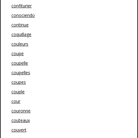
confiturier
conociendo
continue
coquillage
couleurs
coupe
coupelle
coupelles
coupes
couple
cour
couronne
couteaux
couvert