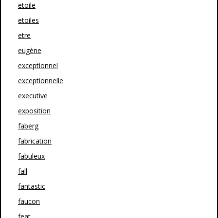
etoile
etoiles
etre
eugène
exceptionnel
exceptionnelle
executive
exposition
faberg
fabrication
fabuleux
fall
fantastic
faucon
feat