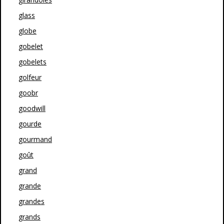
glass
globe
gobelet
gobelets
golfeur
goobr
goodwill
gourde
gourmand
goût
grand
grande
grandes
grands