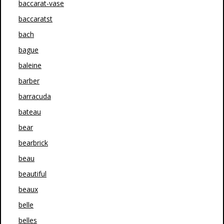
baccarat-vase
baccaratst
bach
bague
baleine
barber
barracuda
bateau
bear
bearbrick
beau
beautiful
beaux
belle
belles