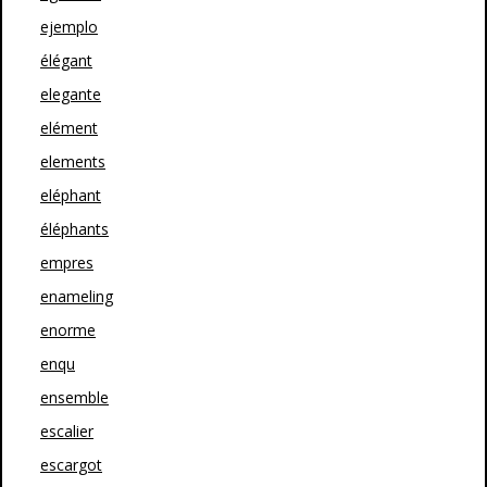
ejemplo
élégant
elegante
elément
elements
eléphant
éléphants
empres
enameling
enorme
enqu
ensemble
escalier
escargot