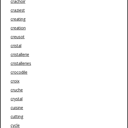
crachoir
craziest
creating
creation
creusot
cristal
cristallerie
cristalleries
crocodile
croix
cruche
crystal
cuisine
cutting
cycle