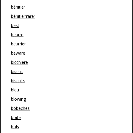
bénitier
bénitier'rare'
best
beurre
beurrier
beware
bicchiere
biscuit
biscuits
bleu
blowing
bobeches
boîte
bols