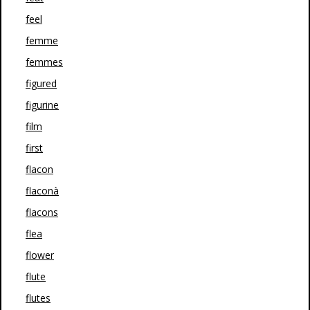
feel
femme
femmes
figured
figurine
film
first
flacon
flaconà
flacons
flea
flower
flute
flutes