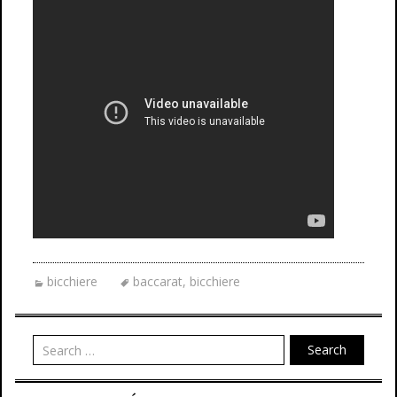
bicchiere
baccarat
,
bicchiere
Search