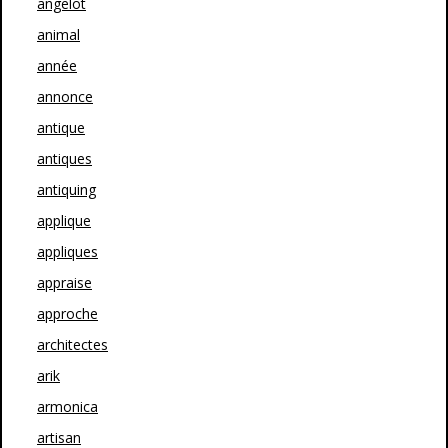
angelot
animal
année
annonce
antique
antiques
antiquing
applique
appliques
appraise
approche
architectes
arik
armonica
artisan