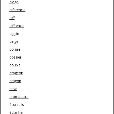
diego
diferencia
diff
diffrence
diggin
dinge
dorure
dossier
double
drageoir
dragon
drive
dromadaire
écureuils
églantier