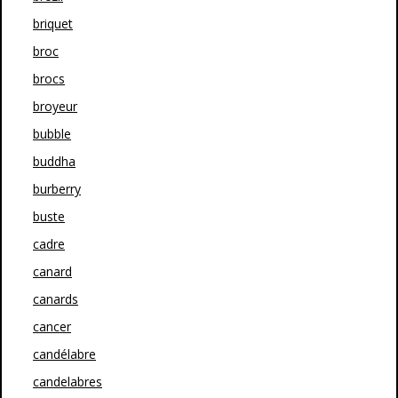
briquet
broc
brocs
broyeur
bubble
buddha
burberry
buste
cadre
canard
canards
cancer
candélabre
candelabres