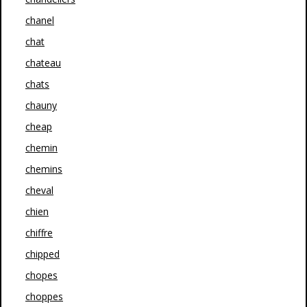
chanel
chat
chateau
chats
chauny
cheap
chemin
chemins
cheval
chien
chiffre
chipped
chopes
choppes