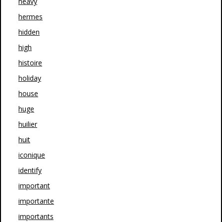
heavy
hermes
hidden
high
histoire
holiday
house
huge
huilier
huit
iconique
identify
important
importante
importants