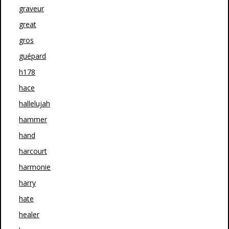
graveur
great
gros
guépard
h178
hace
hallelujah
hammer
hand
harcourt
harmonie
harry
hate
healer