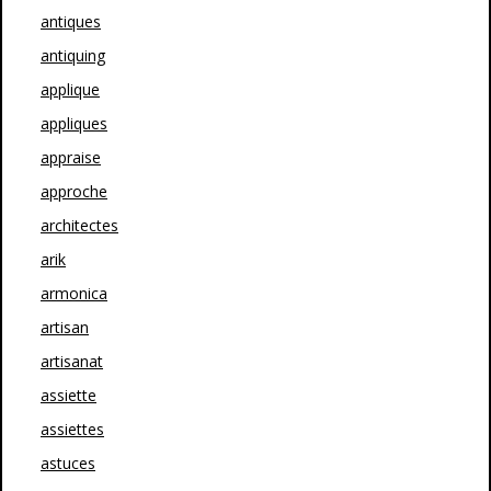
antiques
antiquing
applique
appliques
appraise
approche
architectes
arik
armonica
artisan
artisanat
assiette
assiettes
astuces