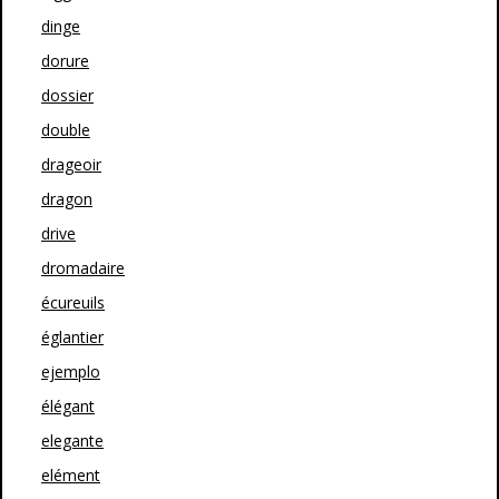
dinge
dorure
dossier
double
drageoir
dragon
drive
dromadaire
écureuils
églantier
ejemplo
élégant
elegante
elément