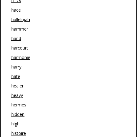
h178
hace
hallelujah
hammer
hand
harcourt
harmonie
harry
hate
healer
heavy
hermes
hidden
high
histoire