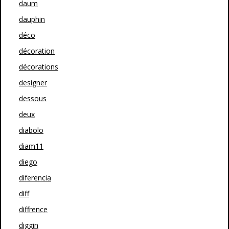
daum
dauphin
déco
décoration
décorations
designer
dessous
deux
diabolo
diam11
diego
diferencia
diff
diffrence
diggin