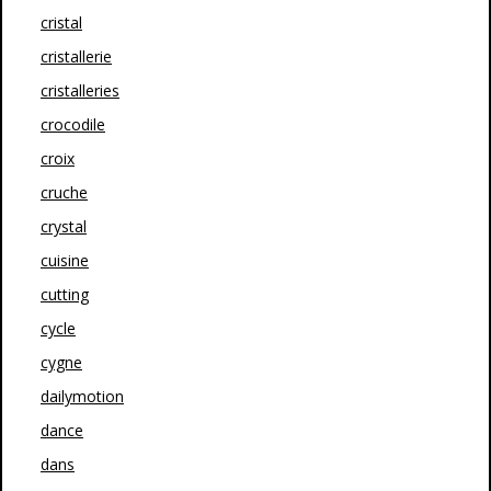
cristal
cristallerie
cristalleries
crocodile
croix
cruche
crystal
cuisine
cutting
cycle
cygne
dailymotion
dance
dans