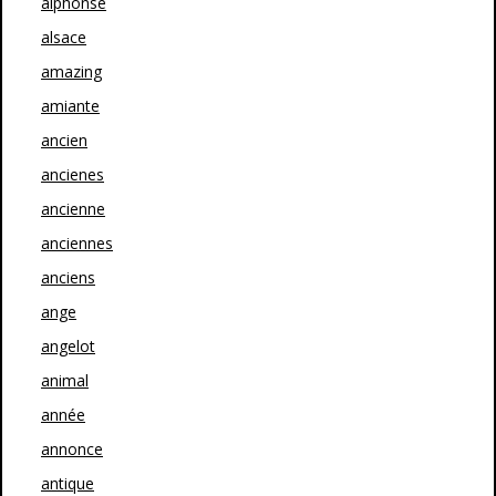
alphonse
alsace
amazing
amiante
ancien
ancienes
ancienne
anciennes
anciens
ange
angelot
animal
année
annonce
antique