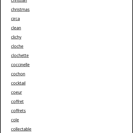
christian
christmas
circa
clean
clichy
cloche
clochette
coccinelle
cochon
cocktail
coeur
coffret
coffrets
cole
collectable