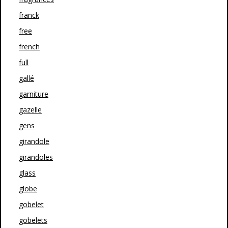
franck
free
french
full
gallé
garniture
gazelle
gens
girandole
girandoles
glass
globe
gobelet
gobelets