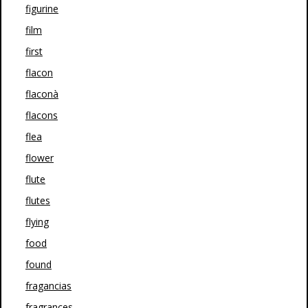
figurine
film
first
flacon
flaconà
flacons
flea
flower
flute
flutes
flying
food
found
fragancias
fragrances