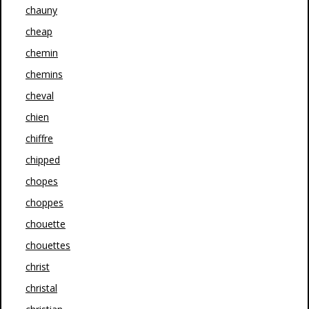
chauny
cheap
chemin
chemins
cheval
chien
chiffre
chipped
chopes
choppes
chouette
chouettes
christ
christal