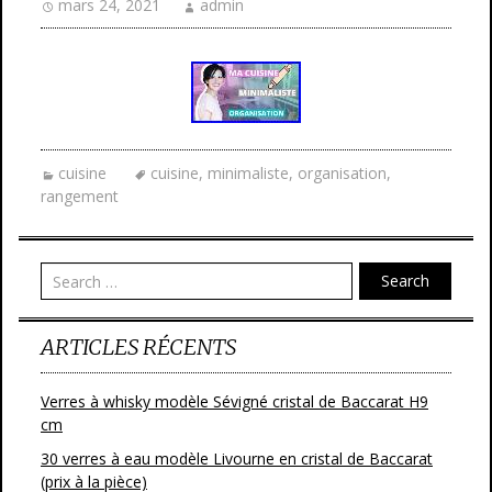
mars 24, 2021
admin
cuisine
cuisine
,
minimaliste
,
organisation
,
rangement
Search
ARTICLES RÉCENTS
Verres à whisky modèle Sévigné cristal de Baccarat H9
cm
30 verres à eau modèle Livourne en cristal de Baccarat
(prix à la pièce)