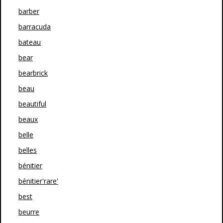
barber
barracuda
bateau
bear
bearbrick
beau
beautiful
beaux
belle
belles
bénitier
bénitier'rare'
best
beurre