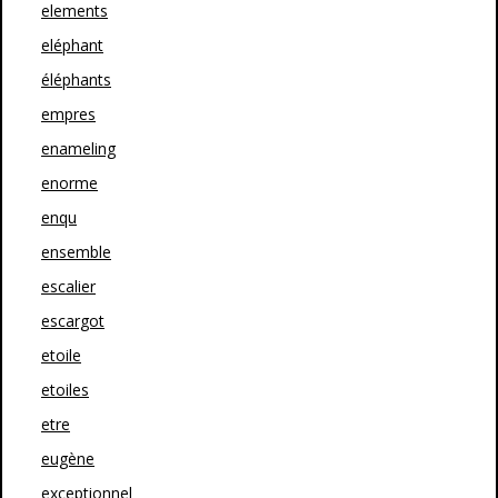
elements
eléphant
éléphants
empres
enameling
enorme
enqu
ensemble
escalier
escargot
etoile
etoiles
etre
eugène
exceptionnel