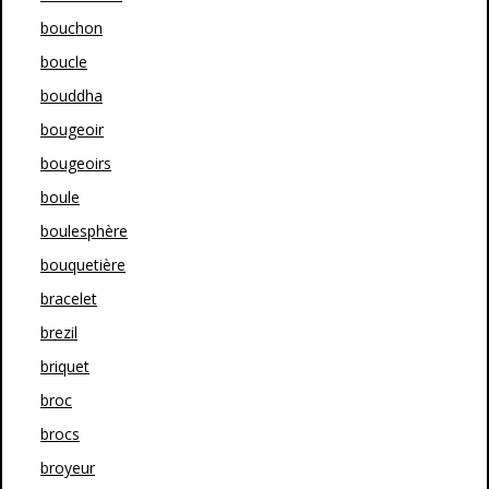
bouchon
boucle
bouddha
bougeoir
bougeoirs
boule
boulesphère
bouquetière
bracelet
brezil
briquet
broc
brocs
broyeur