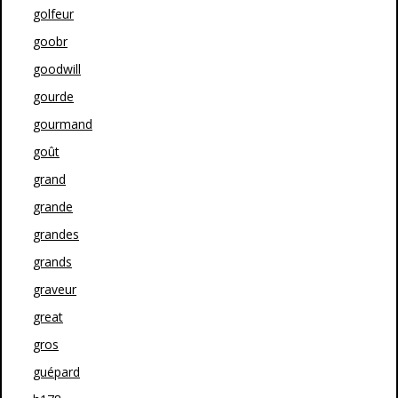
golfeur
goobr
goodwill
gourde
gourmand
goût
grand
grande
grandes
grands
graveur
great
gros
guépard