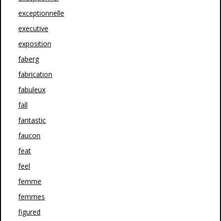
exceptionnelle
executive
exposition
faberg
fabrication
fabuleux
fall
fantastic
faucon
feat
feel
femme
femmes
figured