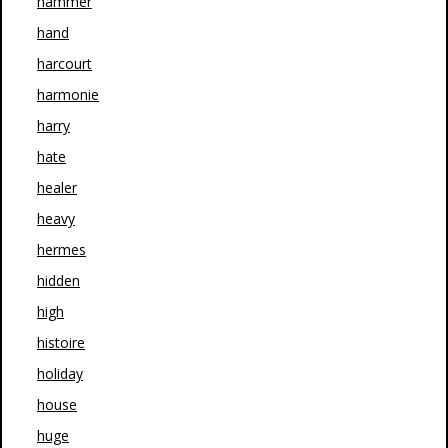
hammer
hand
harcourt
harmonie
harry
hate
healer
heavy
hermes
hidden
high
histoire
holiday
house
huge