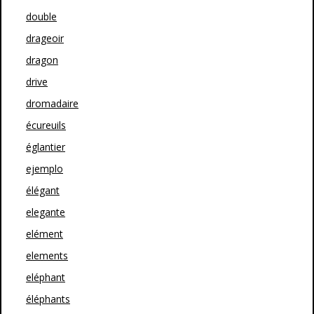
double
drageoir
dragon
drive
dromadaire
écureuils
églantier
ejemplo
élégant
elegante
elément
elements
eléphant
éléphants