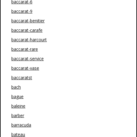
baccarat-6
baccarat-9
baccarat-benitier
baccarat-carafe
baccarat-harcourt
baccarat-rare
baccarat-service
baccarat-vase
baccaratst
bach
bague
baleine
barber
barracuda
bateau