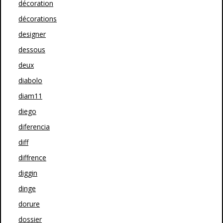
décoration
décorations
designer
dessous
deux
diabolo
diam11
diego
diferencia
diff
diffrence
diggin
dinge
dorure
dossier