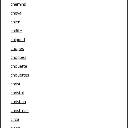
chemins
cheval
chien
chiffre
chipped
chopes
choppes
chouette
chouettes
christ
christal
christian
christmas
circa