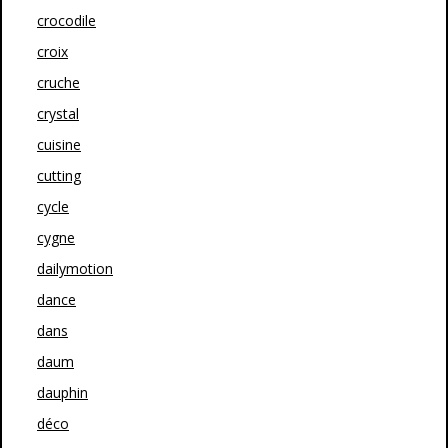
crocodile
croix
cruche
crystal
cuisine
cutting
cycle
cygne
dailymotion
dance
dans
daum
dauphin
déco