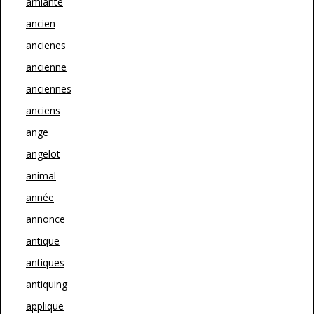
amiante
ancien
ancienes
ancienne
anciennes
anciens
ange
angelot
animal
année
annonce
antique
antiques
antiquing
applique