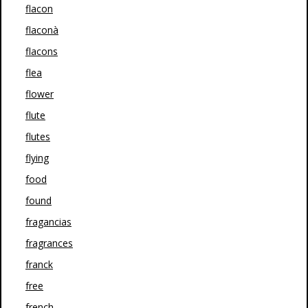
flacon
flaconà
flacons
flea
flower
flute
flutes
flying
food
found
fragancias
fragrances
franck
free
french