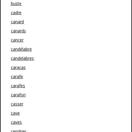
buste
cadre
canard
canards
cancer
candélabre
candelabres
caracas
carafe
carafes
carafon
casser
cave
caves
cendrier