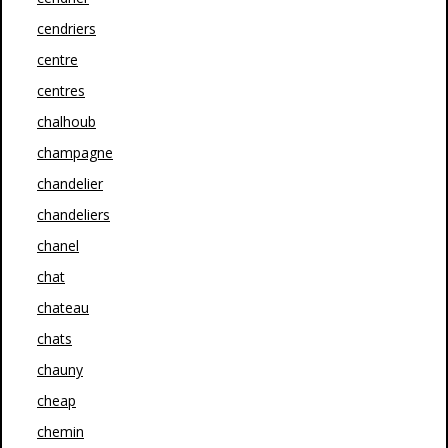
cendriers
centre
centres
chalhoub
champagne
chandelier
chandeliers
chanel
chat
chateau
chats
chauny
cheap
chemin