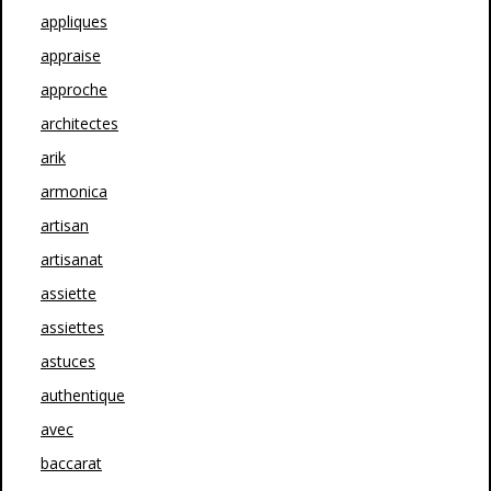
appliques
appraise
approche
architectes
arik
armonica
artisan
artisanat
assiette
assiettes
astuces
authentique
avec
baccarat