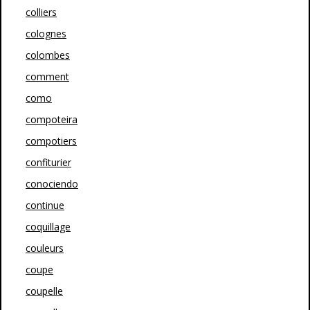
colliers
colognes
colombes
comment
como
compoteira
compotiers
confiturier
conociendo
continue
coquillage
couleurs
coupe
coupelle