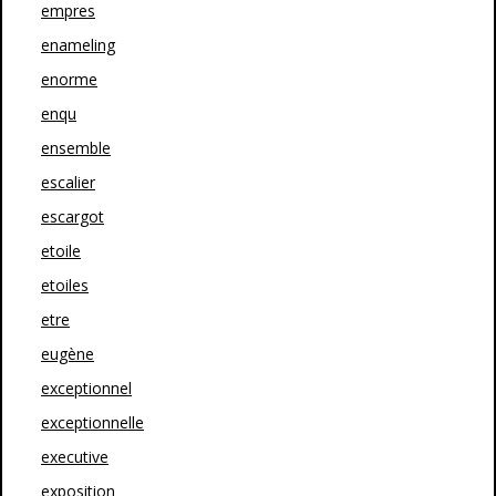
empres
enameling
enorme
enqu
ensemble
escalier
escargot
etoile
etoiles
etre
eugène
exceptionnel
exceptionnelle
executive
exposition