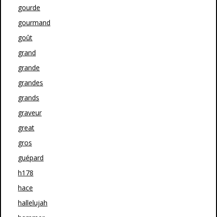
gourde
gourmand
goût
grand
grande
grandes
grands
graveur
great
gros
guépard
h178
hace
hallelujah