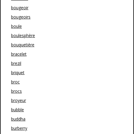
bougeoir
bougeoirs
boule
boulesphère
bouquetière
bracelet
brezil
briquet
broc
brocs
broyeur
bubble
buddha
burberry