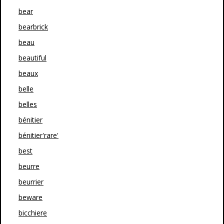
bear
bearbrick
beau
beautiful
beaux
belle
belles
bénitier
bénitier'rare'
best
beurre
beurrier
beware
bicchiere