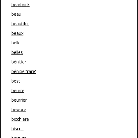
bearbrick
beau
beautiful
beaux
belle
belles
bénitier
bénitier'rare'
best
beurre
beurrier
beware
bicchiere
biscuit