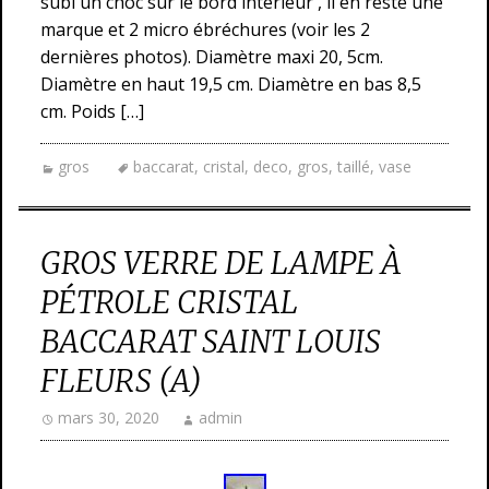
subi un choc sur le bord intérieur , il en reste une
marque et 2 micro ébréchures (voir les 2
dernières photos). Diamètre maxi 20, 5cm.
Diamètre en haut 19,5 cm. Diamètre en bas 8,5
cm. Poids […]
gros
baccarat
,
cristal
,
deco
,
gros
,
taillé
,
vase
GROS VERRE DE LAMPE À
PÉTROLE CRISTAL
BACCARAT SAINT LOUIS
FLEURS (A)
mars 30, 2020
admin