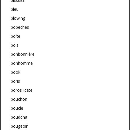
biscuits
bleu
blowing
bobeches
boîte
bols
bonbonnière
bonhomme
book
boris
borosilicate
bouchon
boucle
bouddha
bougeoir