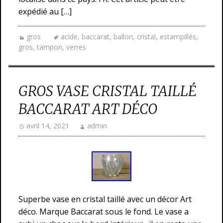
expédié au […]
gros
acide
,
baccarat
,
ballon
,
cristal
,
estampillés
,
gros
,
tampon
,
verres
GROS VASE CRISTAL TAILLÉ
BACCARAT ART DÉCO
avril 14, 2021
admin
Superbe vase en cristal taillé avec un décor Art
déco. Marque Baccarat sous le fond. Le vase a