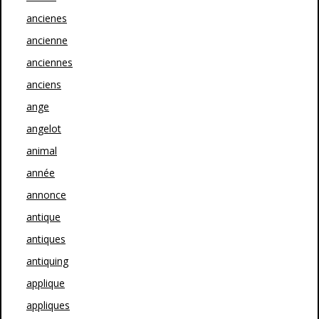
ancienes
ancienne
anciennes
anciens
ange
angelot
animal
année
annonce
antique
antiques
antiquing
applique
appliques