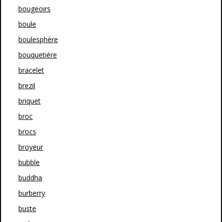
bougeoirs
boule
boulesphère
bouquetière
bracelet
brezil
briquet
broc
brocs
broyeur
bubble
buddha
burberry
buste