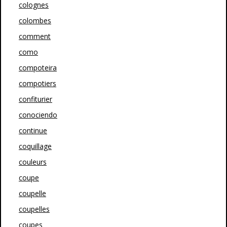
colognes
colombes
comment
como
compoteira
compotiers
confiturier
conociendo
continue
coquillage
couleurs
coupe
coupelle
coupelles
coupes