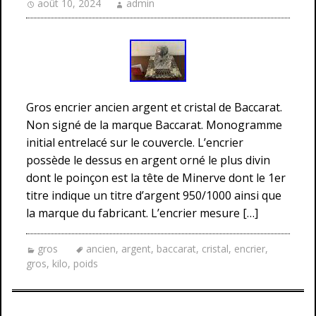
août 10, 2024
admin
Gros encrier ancien argent et cristal de Baccarat.
Non signé de la marque Baccarat. Monogramme
initial entrelacé sur le couvercle. L’encrier
possède le dessus en argent orné le plus divin
dont le poinçon est la tête de Minerve dont le 1er
titre indique un titre d’argent 950/1000 ainsi que
la marque du fabricant. L’encrier mesure […]
gros
ancien
,
argent
,
baccarat
,
cristal
,
encrier
,
gros
,
kilo
,
poids