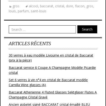
gros
alcool
,
baccarat
,
cristal
,
dore
,
flacon
,
gros
,
louis
,
parfum
,
saint-louis
Search
ARTICLES RÉCENTS
30 verres à eau modèle Livourne en cristal de Baccarat
(prix à la pièce)
Baccarat service 6 Coupe A Champagne Modéle Picardie
cristal
Set 6 verres à vin n°4 en cristal de Baccarat modèle
Camilla Wine glasses (A)
Baccarat Athenienne 4 Fluted Glasses Sektgläser Flutes A
Champagne Cristal Gravé
Ancien gobelet signé BACCARAT cristal émaillé BLEU