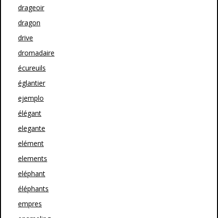
drageoir
dragon
drive
dromadaire
écureuils
églantier
ejemplo
élégant
elegante
elément
elements
eléphant
éléphants
empres