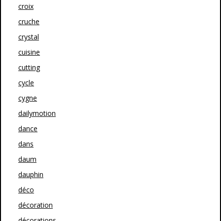
croix
cruche
crystal
cuisine
cutting
cycle
cygne
dailymotion
dance
dans
daum
dauphin
déco
décoration
décorations