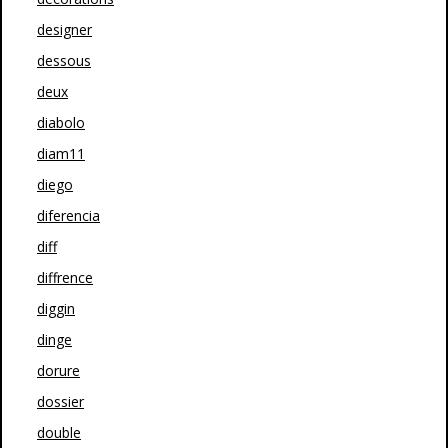
designer
dessous
deux
diabolo
diam11
diego
diferencia
diff
diffrence
diggin
dinge
dorure
dossier
double