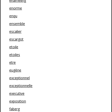
enameling
enorme
enqu
ensemble
escalier
escargot
etoile
etoiles
etre
eugène
exceptionnel
exceptionnelle
executive
exposition
faberg