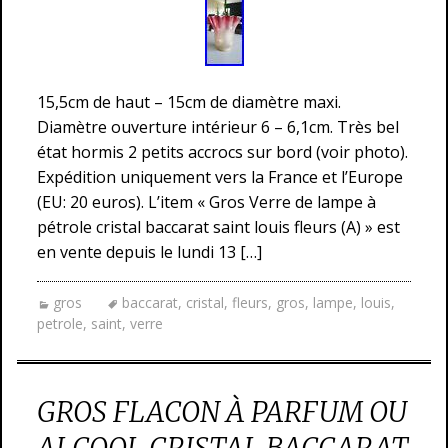
15,5cm de haut – 15cm de diamètre maxi.
Diamètre ouverture intérieur 6 – 6,1cm. Très bel
état hormis 2 petits accrocs sur bord (voir photo).
Expédition uniquement vers la France et l’Europe
(EU: 20 euros). L’item « Gros Verre de lampe à
pétrole cristal baccarat saint louis fleurs (A) » est
en vente depuis le lundi 13 […]
gros
baccarat
,
cristal
,
fleurs
,
gros
,
lampe
,
louis
,
petrole
,
saint
,
verre
GROS FLACON À PARFUM OU