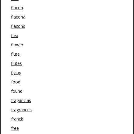
flacon
flaconà
flacons
flea
flower
flute
flutes
flying
food
found
fragancias
fragrances
franck
free