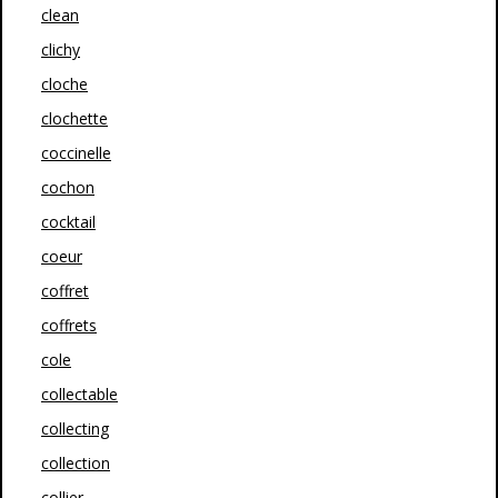
clean
clichy
cloche
clochette
coccinelle
cochon
cocktail
coeur
coffret
coffrets
cole
collectable
collecting
collection
collier