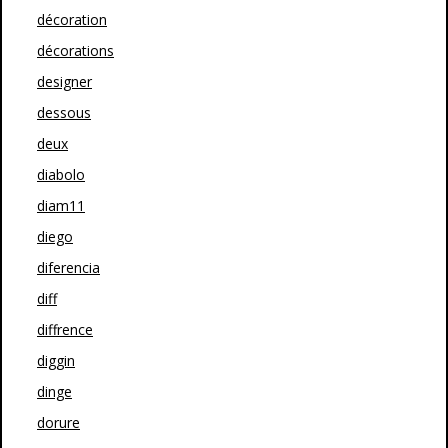
décoration
décorations
designer
dessous
deux
diabolo
diam11
diego
diferencia
diff
diffrence
diggin
dinge
dorure