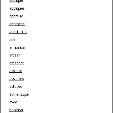
applique
appliques
appraise
approche
architectes
arik
armonica
artisan
artisanat
assiette
assiettes
astuces
authentique
avec
baccarat