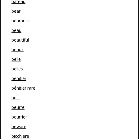
bateau
bear
bearbrick
beau
beautiful
beaux
belle
belles
bénitier
bénitier'rare'
best
beurre
beurrier
beware
bicchiere