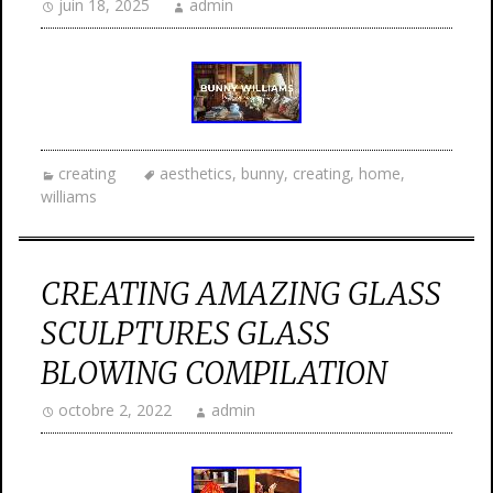
juin 18, 2025
admin
creating
aesthetics
,
bunny
,
creating
,
home
,
williams
CREATING AMAZING GLASS
SCULPTURES GLASS
BLOWING COMPILATION
octobre 2, 2022
admin