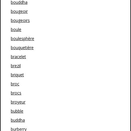
bouddha
bougeoir
bougeoirs
boule
boulesphère
bouquetière
bracelet
brezil
briquet
broc
brocs
broyeur
bubble
buddha
burberry