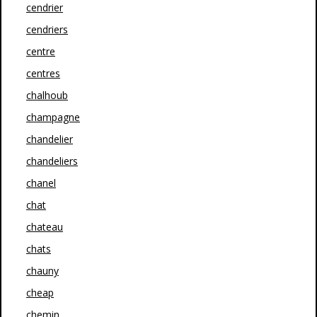
cendrier
cendriers
centre
centres
chalhoub
champagne
chandelier
chandeliers
chanel
chat
chateau
chats
chauny
cheap
chemin