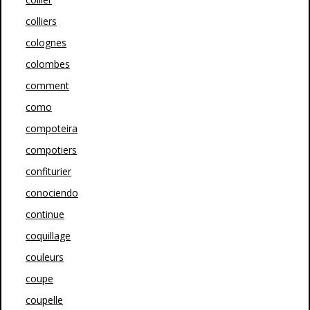
colliers
colognes
colombes
comment
como
compoteira
compotiers
confiturier
conociendo
continue
coquillage
couleurs
coupe
coupelle