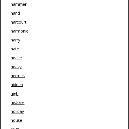
hammer
hand
harcourt
harmonie
harry
hate
healer
heavy
hermes
hidden
high
histoire
holiday
house