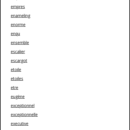
empres
enameling
enorme
enqu
ensemble
escalier
escargot
etoile
etoiles
etre
eugène
exceptionnel
exceptionnelle
executive