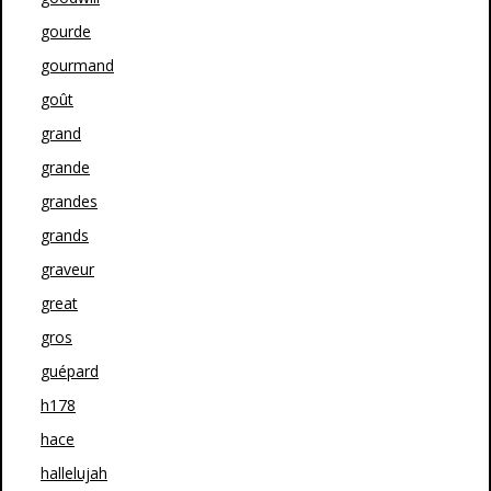
gourde
gourmand
goût
grand
grande
grandes
grands
graveur
great
gros
guépard
h178
hace
hallelujah