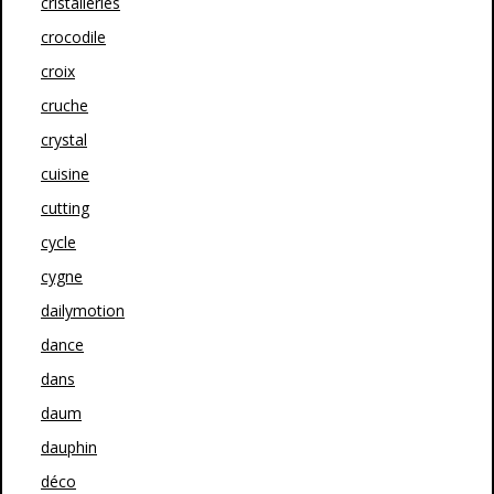
cristalleries
crocodile
croix
cruche
crystal
cuisine
cutting
cycle
cygne
dailymotion
dance
dans
daum
dauphin
déco