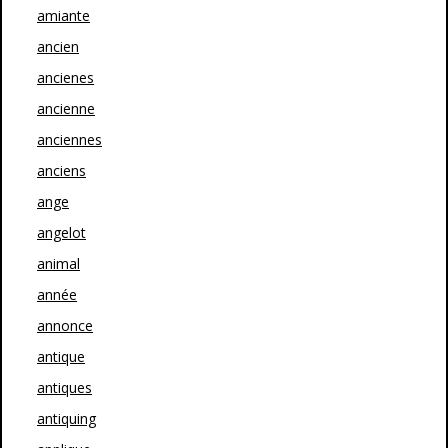
amiante
ancien
ancienes
ancienne
anciennes
anciens
ange
angelot
animal
année
annonce
antique
antiques
antiquing