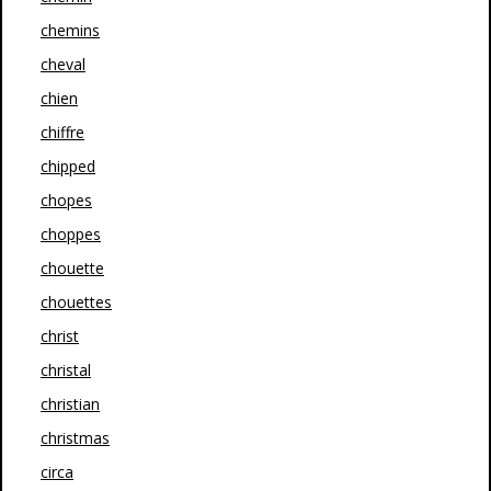
chemins
cheval
chien
chiffre
chipped
chopes
choppes
chouette
chouettes
christ
christal
christian
christmas
circa