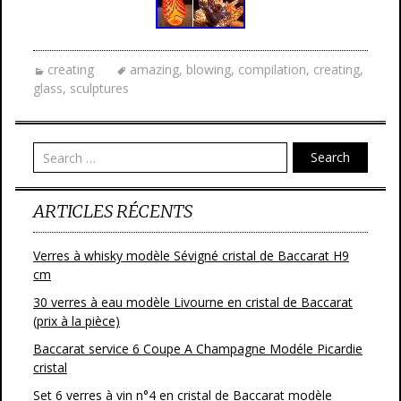
creating
amazing
,
blowing
,
compilation
,
creating
,
glass
,
sculptures
Search
ARTICLES RÉCENTS
Verres à whisky modèle Sévigné cristal de Baccarat H9
cm
30 verres à eau modèle Livourne en cristal de Baccarat
(prix à la pièce)
Baccarat service 6 Coupe A Champagne Modéle Picardie
cristal
Set 6 verres à vin n°4 en cristal de Baccarat modèle