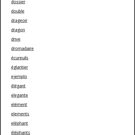
dossier
double
drageoir
dragon
drive
dromadaire
écureuils
églantier
ejemplo
élégant
elegante
elément
elements
eléphant
éléphants