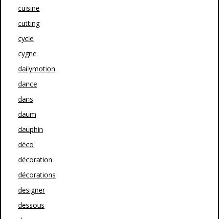
cuisine
cutting
cycle
cygne
dailymotion
dance
dans
daum
dauphin
déco
décoration
décorations
designer
dessous