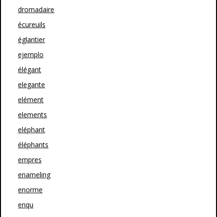
dromadaire
écureuils
églantier
ejemplo
élégant
elegante
elément
elements
eléphant
éléphants
empres
enameling
enorme
enqu