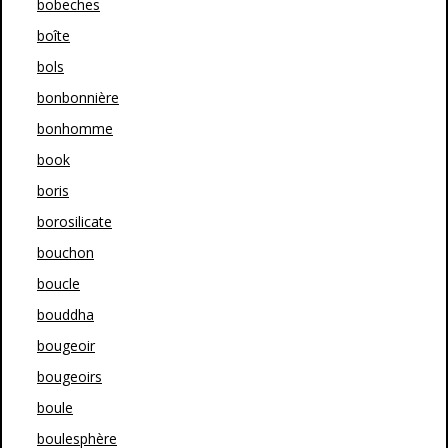
bobeches
boîte
bols
bonbonnière
bonhomme
book
boris
borosilicate
bouchon
boucle
bouddha
bougeoir
bougeoirs
boule
boulesphère