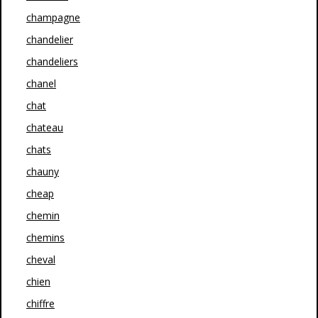
champagne
chandelier
chandeliers
chanel
chat
chateau
chats
chauny
cheap
chemin
chemins
cheval
chien
chiffre