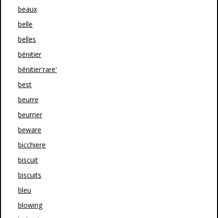
beaux
belle
belles
bénitier
bénitier'rare'
best
beurre
beurrier
beware
bicchiere
biscuit
biscuits
bleu
blowing