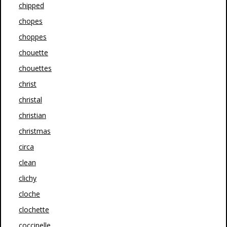
chipped
chopes
choppes
chouette
chouettes
christ
christal
christian
christmas
circa
clean
clichy
cloche
clochette
coccinelle