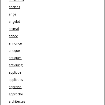
anciens
ange
angelot
animal
année
annonce
antique
antiques
antiquing
applique
appliques
appraise
approche
architectes