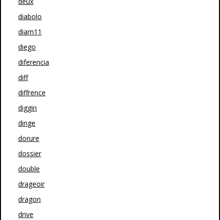
deux
diabolo
diam11
diego
diferencia
diff
diffrence
diggin
dinge
dorure
dossier
double
drageoir
dragon
drive