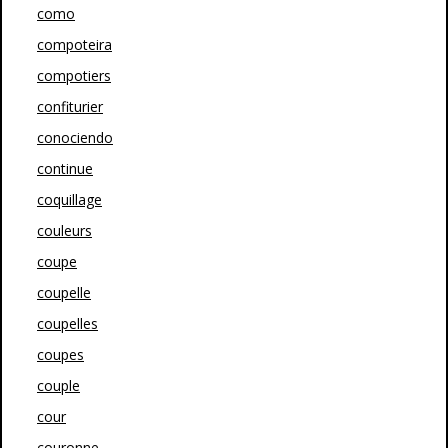
como
compoteira
compotiers
confiturier
conociendo
continue
coquillage
couleurs
coupe
coupelle
coupelles
coupes
couple
cour
couronne