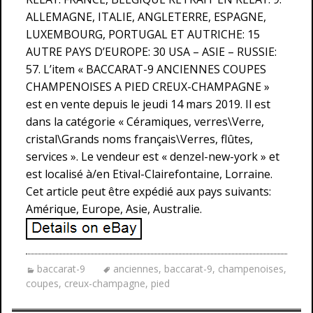
ALLEMAGNE, ITALIE, ANGLETERRE, ESPAGNE,
LUXEMBOURG, PORTUGAL ET AUTRICHE: 15
AUTRE PAYS D’EUROPE: 30 USA – ASIE – RUSSIE:
57. L’item « BACCARAT-9 ANCIENNES COUPES
CHAMPENOISES A PIED CREUX-CHAMPAGNE »
est en vente depuis le jeudi 14 mars 2019. Il est
dans la catégorie « Céramiques, verres\Verre,
cristal\Grands noms français\Verres, flûtes,
services ». Le vendeur est « denzel-new-york » et
est localisé à/en Etival-Clairefontaine, Lorraine.
Cet article peut être expédié aux pays suivants:
Amérique, Europe, Asie, Australie.
baccarat-9
anciennes
,
baccarat-9
,
champenoises
,
coupes
,
creux-champagne
,
pied