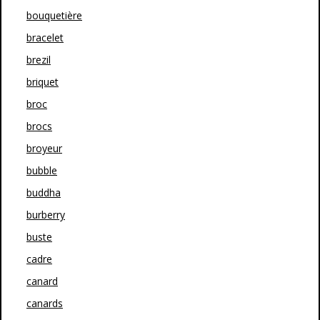
bouquetière
bracelet
brezil
briquet
broc
brocs
broyeur
bubble
buddha
burberry
buste
cadre
canard
canards