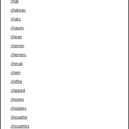
chat
chateau
chats
chauny
cheap
chemin
chemins
cheval
chien
chiffre
chipped
chopes
choppes
chouette
chouettes