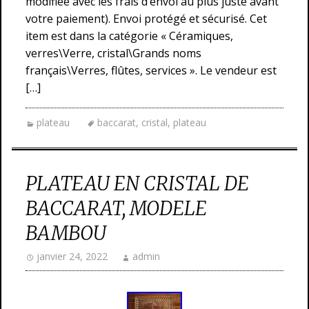
modifiée avec les frais d’envoi au plus juste avant
votre paiement). Envoi protégé et sécurisé. Cet
item est dans la catégorie « Céramiques,
verres\Verre, cristal\Grands noms
français\Verres, flûtes, services ». Le vendeur est
[…]
plateau
baccarat
,
cristal
,
plateau
PLATEAU EN CRISTAL DE
BACCARAT, MODELE
BAMBOU
janvier 24, 2022
admin