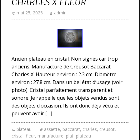
CHARLES X FLEUR
mai 25, 2025
admin
Ancien plateau en cristal. Non signés car trop
anciens. Manufacture de Creusot Baccarat
Charles X. Hauteur environ : 2.3 cm. Diamètre
environ : 27.8 cm. Dans un bel état d’usage (voir
photo). Cristal parfaitement transparent et
sonore. Je rappelle que les objets vendus sont
des objets d’occasion. Ils ont donc déjà vécu et
peuvent avoir […]
plateau
assiette
,
baccarat
,
charles
,
creusot
,
cristal
,
fleur
,
manufacture
,
plat
,
plateau