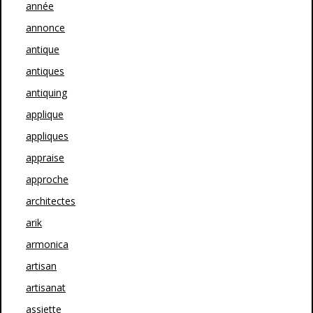
année
annonce
antique
antiques
antiquing
applique
appliques
appraise
approche
architectes
arik
armonica
artisan
artisanat
assiette