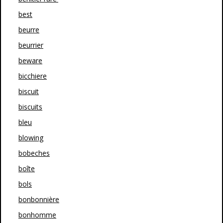
best
beurre
beurrier
beware
bicchiere
biscuit
biscuits
bleu
blowing
bobeches
boîte
bols
bonbonnière
bonhomme