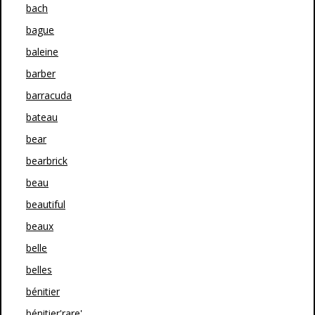
bach
bague
baleine
barber
barracuda
bateau
bear
bearbrick
beau
beautiful
beaux
belle
belles
bénitier
bénitier'rare'