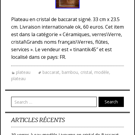
Plateau en cristal de baccarat signé. 33 cm x 23.5
cm. Livraison internationale ok, 60 euros. Cet item
est dans la catégorie « Céramiques, verres\Verre,
cristal\Grands noms français\Verres, flûtes,
services ». Le vendeur est « tinantik45″ et est
localisé dans ce pays: FR.
plateau
baccarat
,
bambou
,
cristal
,
modèle
,
plateau
Search
ARTICLES RÉCENTS
30 verres à eau modèle Livourne en cristal de Baccarat