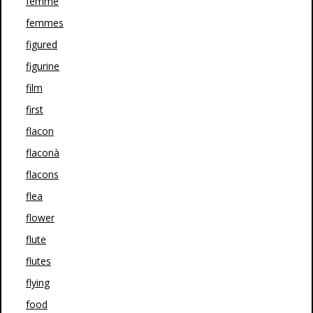
femme
femmes
figured
figurine
film
first
flacon
flaconà
flacons
flea
flower
flute
flutes
flying
food