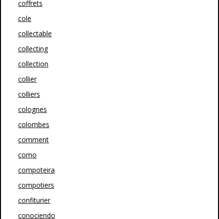
coffrets
cole
collectable
collecting
collection
collier
colliers
colognes
colombes
comment
como
compoteira
compotiers
confiturier
conociendo