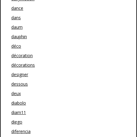
dance
dans
daum
dauphin
déco
décoration
décorations
designer
dessous
deux
diabolo
diam11
diego
diferencia