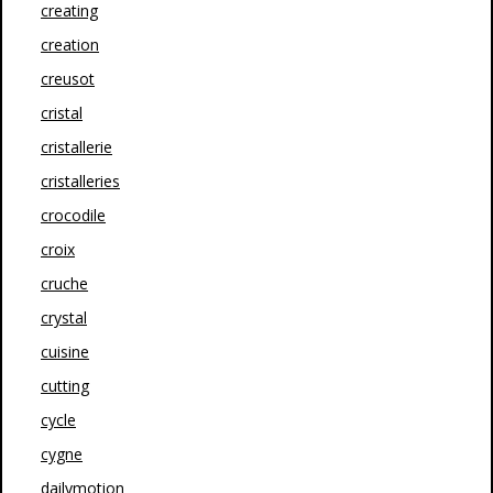
creating
creation
creusot
cristal
cristallerie
cristalleries
crocodile
croix
cruche
crystal
cuisine
cutting
cycle
cygne
dailymotion