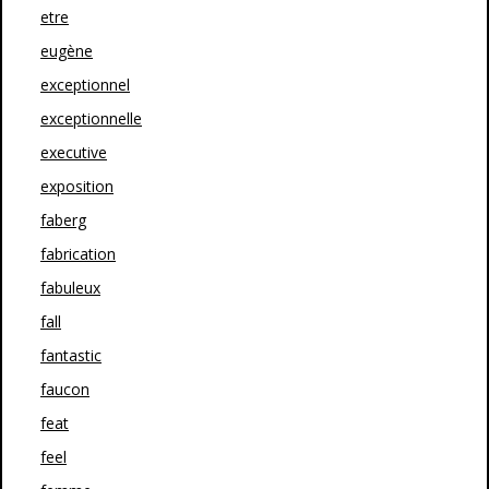
etre
eugène
exceptionnel
exceptionnelle
executive
exposition
faberg
fabrication
fabuleux
fall
fantastic
faucon
feat
feel