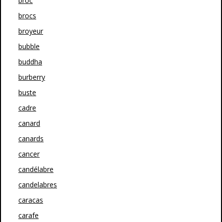
broc
brocs
broyeur
bubble
buddha
burberry
buste
cadre
canard
canards
cancer
candélabre
candelabres
caracas
carafe