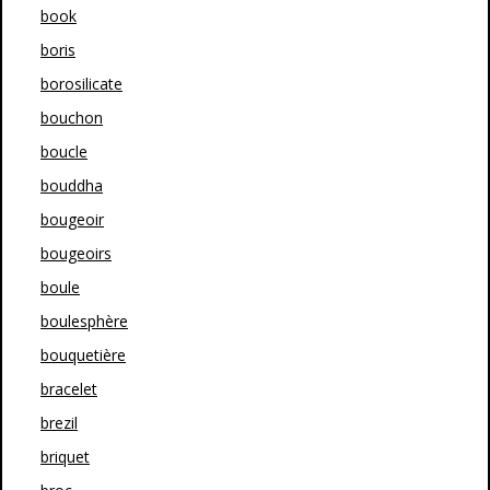
book
boris
borosilicate
bouchon
boucle
bouddha
bougeoir
bougeoirs
boule
boulesphère
bouquetière
bracelet
brezil
briquet