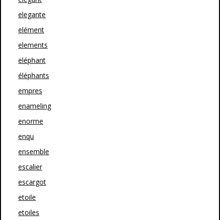
elegante
elément
elements
eléphant
éléphants
empres
enameling
enorme
enqu
ensemble
escalier
escargot
etoile
etoiles