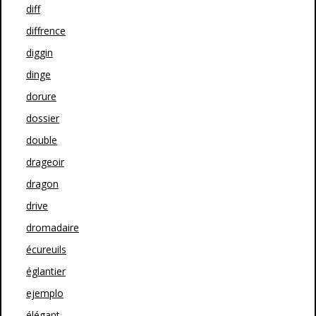
diff
diffrence
diggin
dinge
dorure
dossier
double
drageoir
dragon
drive
dromadaire
écureuils
églantier
ejemplo
élégant