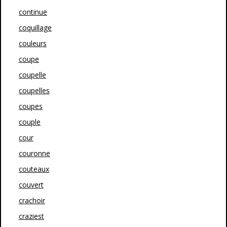
continue
coquillage
couleurs
coupe
coupelle
coupelles
coupes
couple
cour
couronne
couteaux
couvert
crachoir
craziest