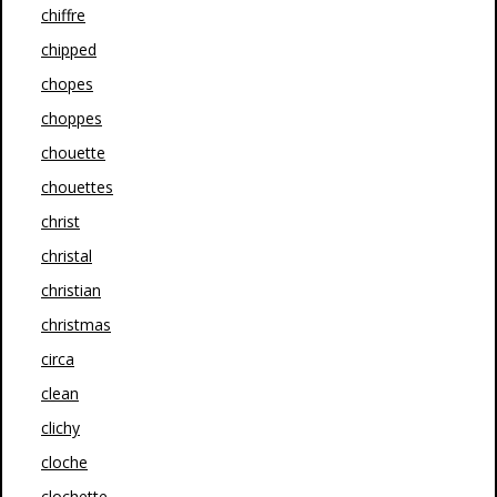
chiffre
chipped
chopes
choppes
chouette
chouettes
christ
christal
christian
christmas
circa
clean
clichy
cloche
clochette