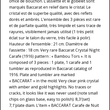
office de bouchon. L’assiette et le gobelet sont
marqués Baccarat en relief dans le cristal. Le
cristal est de superbe qualité, avec des reflets
dorés et ambrés. L’ensemble des 3 pièces est rare
et de parfaite qualité, très limpide et sans trace de
rayures, visiblement jamais utilisé (1 très petit
éclat sur le talon du verre, très facile à polir).
Hauteur de l’ensemble : 21 cm. Diamètre de
l’assiette : 18 cm. Very rare Baccarat Crystal Night
Carafe (1916) pattern : « Bambou Tors ». It is
composed of 3 pieces : 1 plate, 1 carafe and 1
tumbler as reproduced in Baccarat catalog of
1916. Plate and tumbler are marked
« BACCARAT » in the mold. Very clear pink crystal
with amber and gold highlights. No traces or
cracks, it looks like it was never used (note small
chips on glass base, easy to polish). 8,3′(set)
7,1’plate diam. L’item « BACCARAT Carafe de Nuit