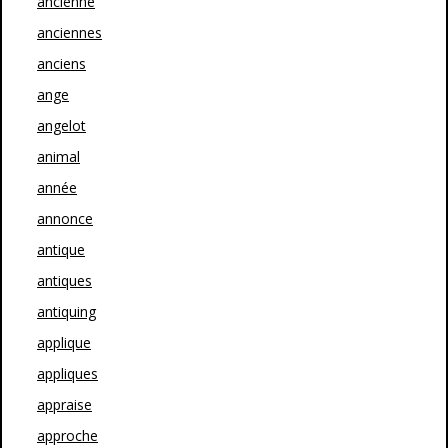
ancienne
anciennes
anciens
ange
angelot
animal
année
annonce
antique
antiques
antiquing
applique
appliques
appraise
approche