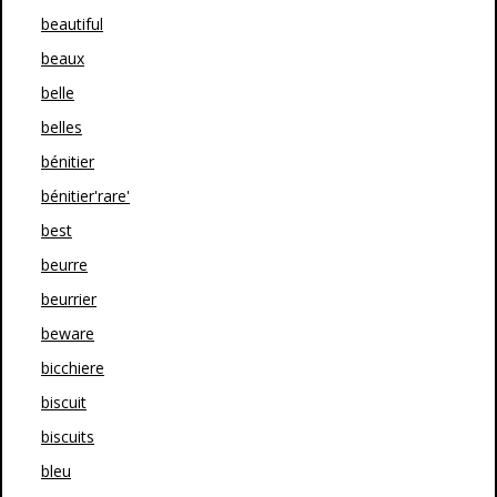
beautiful
beaux
belle
belles
bénitier
bénitier'rare'
best
beurre
beurrier
beware
bicchiere
biscuit
biscuits
bleu