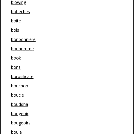
blowing
bobeches
boîte
bols
bonbonnière
bonhomme
book
boris
borosilicate
bouchon
boucle
bouddha
bougeoir
bougeoirs
boule