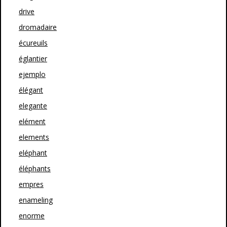
drive
dromadaire
écureuils
églantier
ejemplo
élégant
elegante
elément
elements
eléphant
éléphants
empres
enameling
enorme