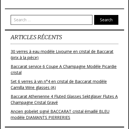
b
er
l
g
o
er
o
Search
k
ARTICLES RÉCENTS
30 verres à eau modèle Livourne en cristal de Baccarat
(prix à la pièce)
Baccarat service 6 Coupe A Champagne Modéle Picardie
cristal
Set 6 verres à vin n°4 en cristal de Baccarat modèle
Camilla Wine glasses (A)
Baccarat Athenienne 4 Fluted Glasses Sektgläser Flutes A
Champagne Cristal Gravé
Ancien gobelet signé BACCARAT cristal émaillé BLEU
modèle DIAMANTS PIERRERIES