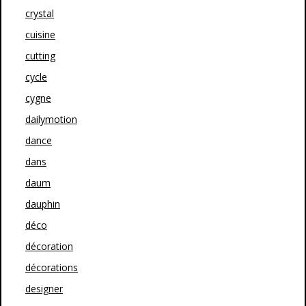
crystal
cuisine
cutting
cycle
cygne
dailymotion
dance
dans
daum
dauphin
déco
décoration
décorations
designer