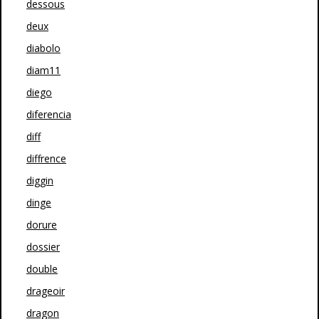
dessous
deux
diabolo
diam11
diego
diferencia
diff
diffrence
diggin
dinge
dorure
dossier
double
drageoir
dragon