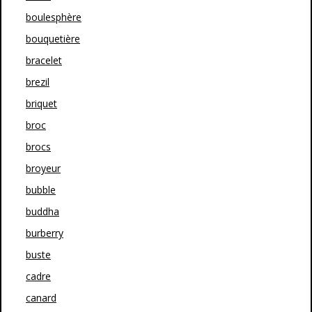
boulesphère
bouquetière
bracelet
brezil
briquet
broc
brocs
broyeur
bubble
buddha
burberry
buste
cadre
canard