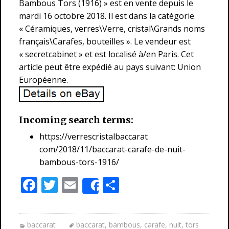
Bambous Tors (1916) » est en vente depuis le
mardi 16 octobre 2018. Il est dans la catégorie
« Céramiques, verres\Verre, cristal\Grands noms
français\Carafes, bouteilles ». Le vendeur est
« secretcabinet » et est localisé à/en Paris. Cet
article peut être expédié au pays suivant: Union
Européenne.
Incoming search terms:
https://verrescristalbaccarat
com/2018/11/baccarat-carafe-de-nuit-
bambous-tors-1916/
F
T
E
P
Share
ac
w
m
ar
e
itt
ai
ta
baccarat
baccarat
,
bambous
,
carafe
,
nuit
,
tors