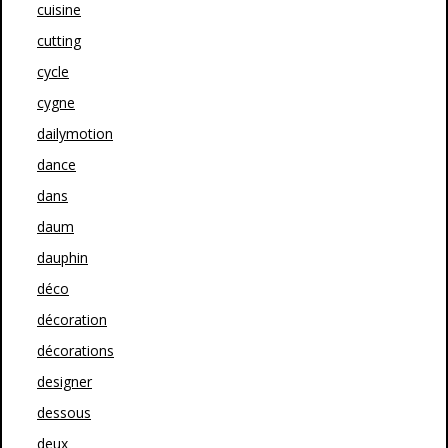
cuisine
cutting
cycle
cygne
dailymotion
dance
dans
daum
dauphin
déco
décoration
décorations
designer
dessous
deux