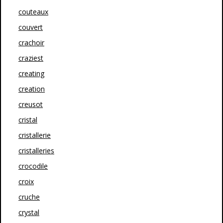
couteaux
couvert
crachoir
craziest
creating
creation
creusot
cristal
cristallerie
cristalleries
crocodile
croix
cruche
crystal