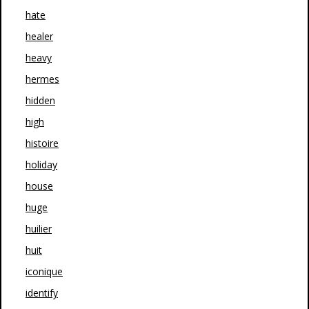
hate
healer
heavy
hermes
hidden
high
histoire
holiday
house
huge
huilier
huit
iconique
identify