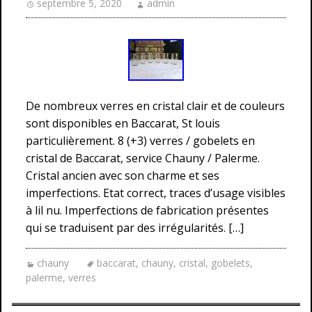
septembre 5, 2020
admin
De nombreux verres en cristal clair et de couleurs
sont disponibles en Baccarat, St louis
particulièrement. 8 (+3) verres / gobelets en
cristal de Baccarat, service Chauny / Palerme.
Cristal ancien avec son charme et ses
imperfections. Etat correct, traces d’usage visibles
à lil nu. Imperfections de fabrication présentes
qui se traduisent par des irrégularités. […]
chauny
baccarat
,
chauny
,
cristal
,
gobelets
,
palerme
,
verres