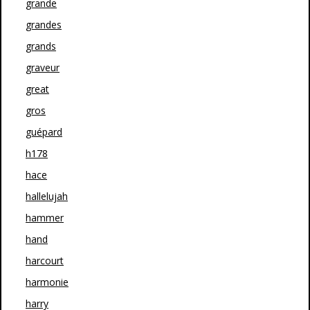
grande
grandes
grands
graveur
great
gros
guépard
h178
hace
hallelujah
hammer
hand
harcourt
harmonie
harry