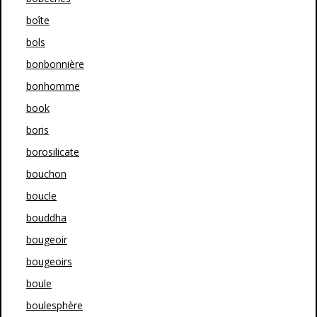
boîte
bols
bonbonnière
bonhomme
book
boris
borosilicate
bouchon
boucle
bouddha
bougeoir
bougeoirs
boule
boulesphère