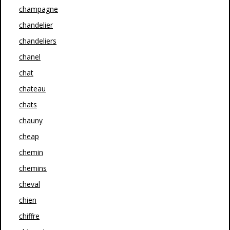
champagne
chandelier
chandeliers
chanel
chat
chateau
chats
chauny
cheap
chemin
chemins
cheval
chien
chiffre