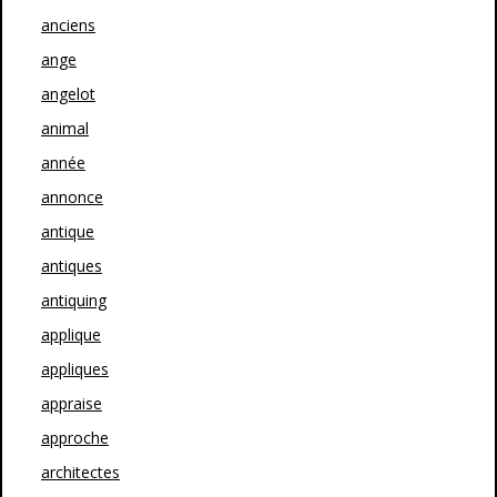
anciens
ange
angelot
animal
année
annonce
antique
antiques
antiquing
applique
appliques
appraise
approche
architectes