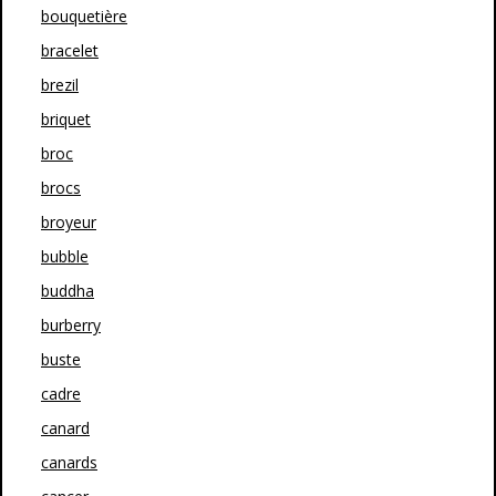
bouquetière
bracelet
brezil
briquet
broc
brocs
broyeur
bubble
buddha
burberry
buste
cadre
canard
canards