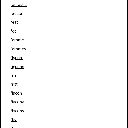
fantastic
faucon
feat
feel
femme
femmes
figured
figurine
film
first
flacon
flaconà
flacons
flea