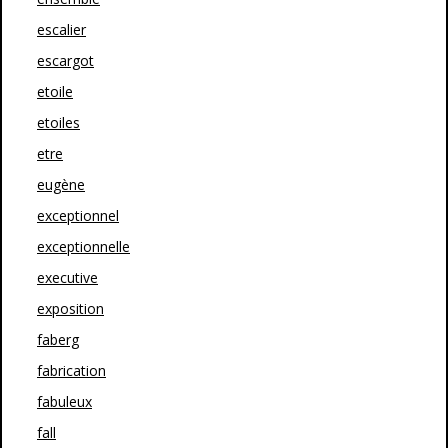
escalier
escargot
etoile
etoiles
etre
eugène
exceptionnel
exceptionnelle
executive
exposition
faberg
fabrication
fabuleux
fall