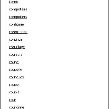
como
compoteira
compotiers
confiturier
conociendo
continue
coquillage
couleurs
coupe
coupelle
coupelles
coupes
couple
cour
couronne