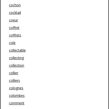
cochon
cocktail
coeur
coffret
coffrets
cole
collectable
collecting
collection
collier
colliers
colognes
colombes
comment