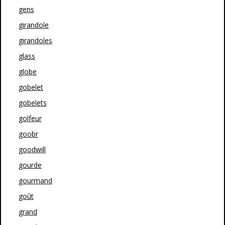
gens
girandole
girandoles
glass
globe
gobelet
gobelets
golfeur
goobr
goodwill
gourde
gourmand
goût
grand