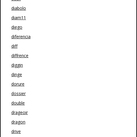
diabolo
diam11
diego
diferencia
diff
diffrence
diggin
dinge
dorure
dossier
double
drageoir
dragon
drive