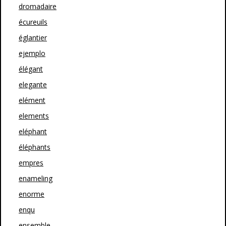
dromadaire
écureuils
églantier
ejemplo
élégant
elegante
elément
elements
eléphant
éléphants
empres
enameling
enorme
enqu
ensemble