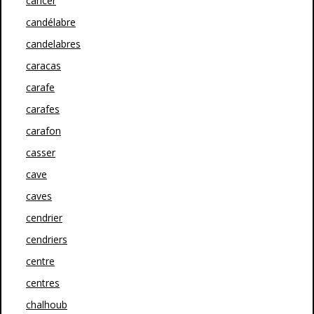
cancer
candélabre
candelabres
caracas
carafe
carafes
carafon
casser
cave
caves
cendrier
cendriers
centre
centres
chalhoub