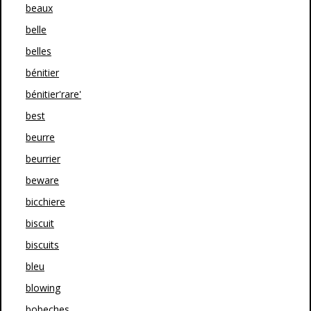
beaux
belle
belles
bénitier
bénitier'rare'
best
beurre
beurrier
beware
bicchiere
biscuit
biscuits
bleu
blowing
bobeches