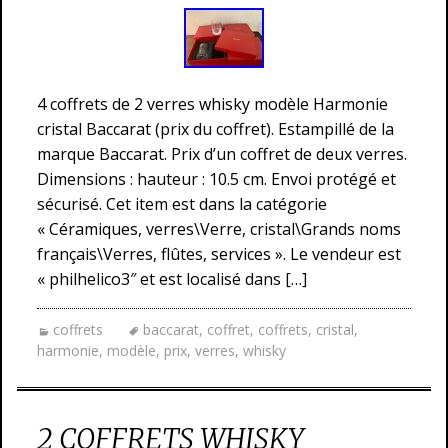
4 coffrets de 2 verres whisky modèle Harmonie
cristal Baccarat (prix du coffret). Estampillé de la
marque Baccarat. Prix d’un coffret de deux verres.
Dimensions : hauteur : 10.5 cm. Envoi protégé et
sécurisé. Cet item est dans la catégorie
« Céramiques, verres\Verre, cristal\Grands noms
français\Verres, flûtes, services ». Le vendeur est
« philhelico3″ et est localisé dans […]
coffrets
baccarat
,
coffret
,
coffrets
,
cristal
,
harmonie
,
modèle
,
prix
,
verres
,
whisky
2 COFFRETS WHISKY