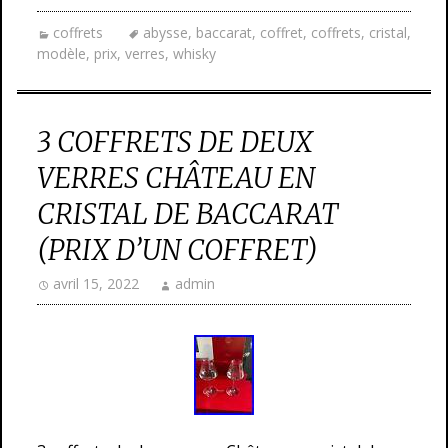
coffrets
abysse
,
baccarat
,
coffret
,
coffrets
,
cristal
,
modèle
,
prix
,
verres
,
whisky
3 COFFRETS DE DEUX
VERRES CHÂTEAU EN
CRISTAL DE BACCARAT
(PRIX D’UN COFFRET)
avril 15, 2022
admin