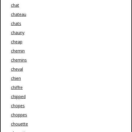
chat
chateau
chats
chauny
cheap
chemin
chemins
cheval
chien
chiffre
chipped
chopes
choppes
chouette