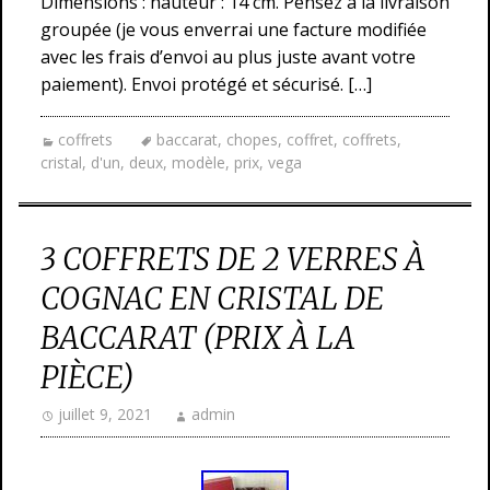
Dimensions : hauteur : 14 cm. Pensez à la livraison
groupée (je vous enverrai une facture modifiée
avec les frais d’envoi au plus juste avant votre
paiement). Envoi protégé et sécurisé. […]
coffrets
baccarat
,
chopes
,
coffret
,
coffrets
,
cristal
,
d'un
,
deux
,
modèle
,
prix
,
vega
3 COFFRETS DE 2 VERRES À
COGNAC EN CRISTAL DE
BACCARAT (PRIX À LA
PIÈCE)
juillet 9, 2021
admin