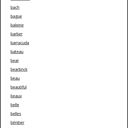
bach
bague
baleine
barber
barracuda
bateau
bear
bearbrick
beau
beautiful
beaux
belle
belles
bénitier