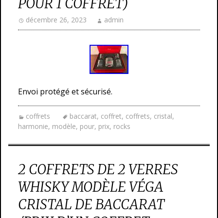
POUR 1 COFFRET)
décembre 26, 2023
admin
Envoi protégé et sécurisé.
coffrets
baccarat
,
coffret
,
coffrets
,
cristal
,
harmonie
,
modèle
,
pour
,
prix
,
rocks
2 COFFRETS DE 2 VERRES
WHISKY MODÈLE VÉGA
CRISTAL DE BACCARAT