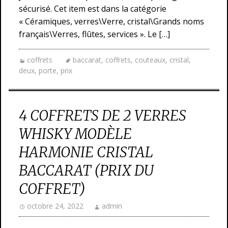
sécurisé. Cet item est dans la catégorie
« Céramiques, verres\Verre, cristal\Grands noms
français\Verres, flûtes, services ». Le […]
coffrets
baccarat
,
coffrets
,
couteaux
,
cristal
,
deux
,
porte
,
prix
4 COFFRETS DE 2 VERRES
WHISKY MODÈLE
HARMONIE CRISTAL
BACCARAT (PRIX DU
COFFRET)
octobre 24, 2022
admin