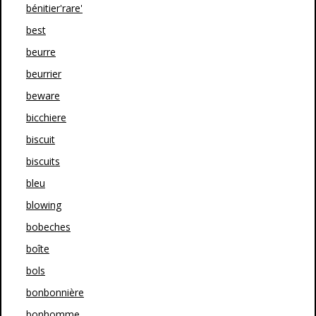
bénitier'rare'
best
beurre
beurrier
beware
bicchiere
biscuit
biscuits
bleu
blowing
bobeches
boîte
bols
bonbonnière
bonhomme