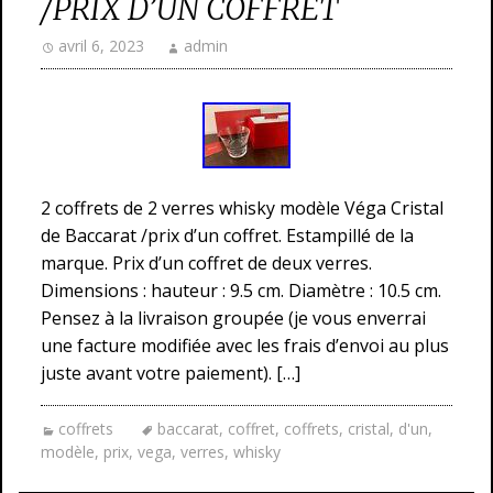
/PRIX D’UN COFFRET
avril 6, 2023
admin
2 coffrets de 2 verres whisky modèle Véga Cristal
de Baccarat /prix d’un coffret. Estampillé de la
marque. Prix d’un coffret de deux verres.
Dimensions : hauteur : 9.5 cm. Diamètre : 10.5 cm.
Pensez à la livraison groupée (je vous enverrai
une facture modifiée avec les frais d’envoi au plus
juste avant votre paiement). […]
coffrets
baccarat
,
coffret
,
coffrets
,
cristal
,
d'un
,
modèle
,
prix
,
vega
,
verres
,
whisky