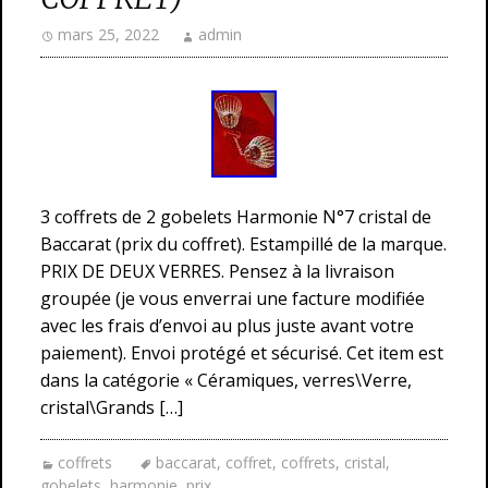
mars 25, 2022
admin
3 coffrets de 2 gobelets Harmonie N°7 cristal de
Baccarat (prix du coffret). Estampillé de la marque.
PRIX DE DEUX VERRES. Pensez à la livraison
groupée (je vous enverrai une facture modifiée
avec les frais d’envoi au plus juste avant votre
paiement). Envoi protégé et sécurisé. Cet item est
dans la catégorie « Céramiques, verres\Verre,
cristal\Grands […]
coffrets
baccarat
,
coffret
,
coffrets
,
cristal
,
gobelets
,
harmonie
,
prix