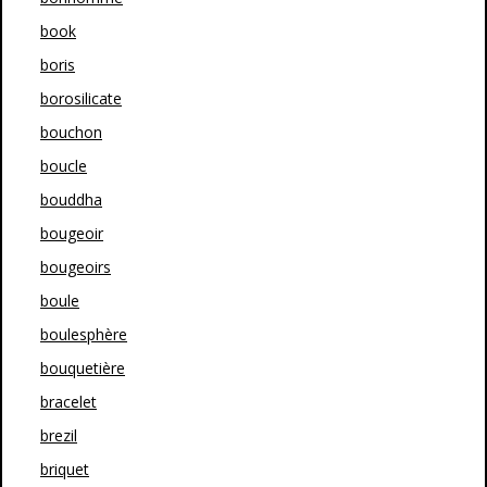
book
boris
borosilicate
bouchon
boucle
bouddha
bougeoir
bougeoirs
boule
boulesphère
bouquetière
bracelet
brezil
briquet