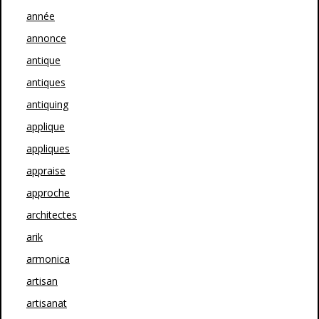
année
annonce
antique
antiques
antiquing
applique
appliques
appraise
approche
architectes
arik
armonica
artisan
artisanat