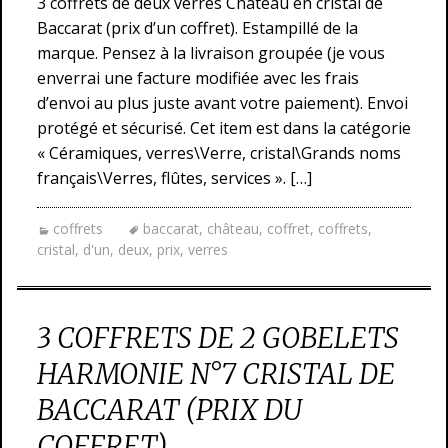
3 coffrets de deux verres Château en cristal de
Baccarat (prix d’un coffret). Estampillé de la
marque. Pensez à la livraison groupée (je vous
enverrai une facture modifiée avec les frais
d’envoi au plus juste avant votre paiement). Envoi
protégé et sécurisé. Cet item est dans la catégorie
« Céramiques, verres\Verre, cristal\Grands noms
français\Verres, flûtes, services ». […]
coffrets
baccarat
,
château
,
coffret
,
coffrets
,
cristal
,
d'un
,
deux
,
prix
,
verres
3 COFFRETS DE 2 GOBELETS
HARMONIE N°7 CRISTAL DE
BACCARAT (PRIX DU
COFFRET)