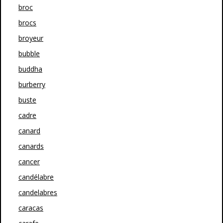
broc
brocs
broyeur
bubble
buddha
burberry
buste
cadre
canard
canards
cancer
candélabre
candelabres
caracas