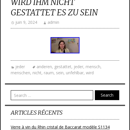
WIRD IHM NICHT
GESTATTET ES ZU SEIN
juin 9, 2024
admin
jeder
anderen
,
gestattet
,
jeder
,
mensch
,
menschen
,
nicht
,
raum
,
sein
,
unfehlbar
,
wird
Search
ARTICLES RÉCENTS
Verre à vin du Rhin cristal de Baccarat modèle S1134