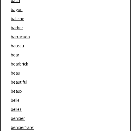
bach
bague
baleine
barber
barracuda
bateau
bear
bearbrick
beau
beautiful
beaux
belle
belles
bénitier
bénitier'rare'