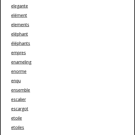
elegante
elément
elements
eléphant
éléphants
empres
enameling
enorme
enqu
ensemble
escalier
escargot
etoile
etoiles