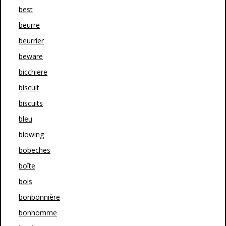
best
beurre
beurrier
beware
bicchiere
biscuit
biscuits
bleu
blowing
bobeches
boîte
bols
bonbonnière
bonhomme