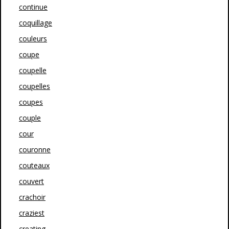
continue
coquillage
couleurs
coupe
coupelle
coupelles
coupes
couple
cour
couronne
couteaux
couvert
crachoir
craziest
creating