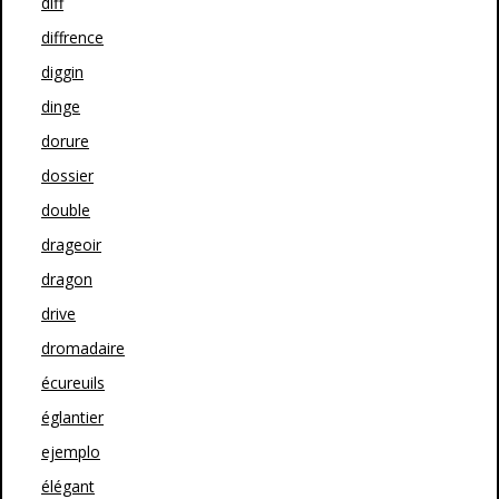
diff
diffrence
diggin
dinge
dorure
dossier
double
drageoir
dragon
drive
dromadaire
écureuils
églantier
ejemplo
élégant