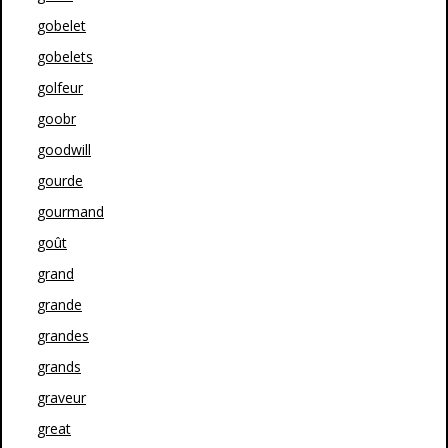
gobelet
gobelets
golfeur
goobr
goodwill
gourde
gourmand
goût
grand
grande
grandes
grands
graveur
great