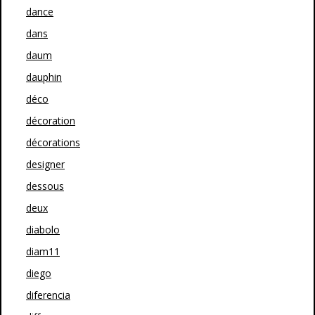
dance
dans
daum
dauphin
déco
décoration
décorations
designer
dessous
deux
diabolo
diam11
diego
diferencia