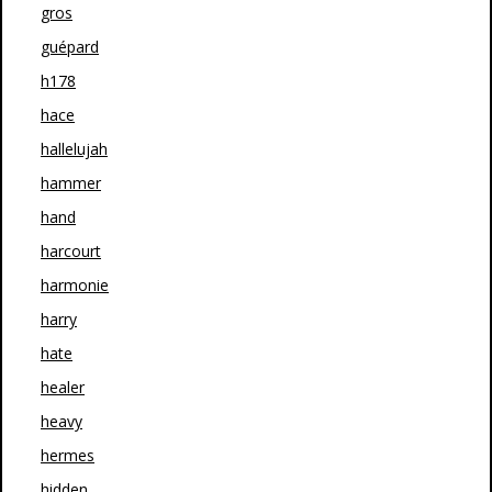
gros
guépard
h178
hace
hallelujah
hammer
hand
harcourt
harmonie
harry
hate
healer
heavy
hermes
hidden