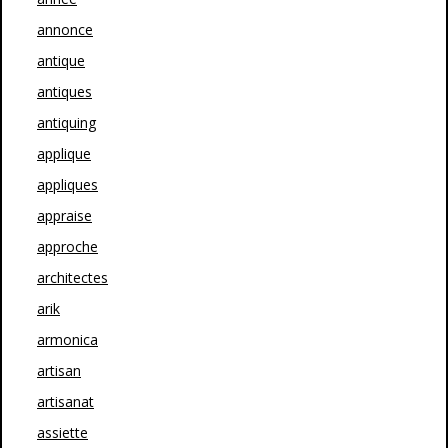
annonce
antique
antiques
antiquing
applique
appliques
appraise
approche
architectes
arik
armonica
artisan
artisanat
assiette