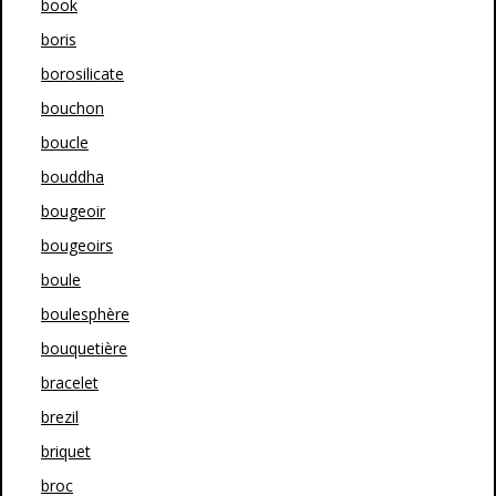
book
boris
borosilicate
bouchon
boucle
bouddha
bougeoir
bougeoirs
boule
boulesphère
bouquetière
bracelet
brezil
briquet
broc