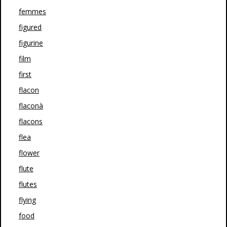
femmes
figured
figurine
film
first
flacon
flaconà
flacons
flea
flower
flute
flutes
flying
food