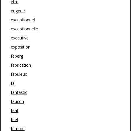
etre
eugène
exceptionnel
exceptionnelle
executive
exposition
faberg
fabrication
fabuleux
fall
fantastic
faucon
feat
feel
femme