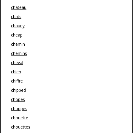
chateau
chats
chauny
cheap
chemin
chemins
cheval
chien
chiffre
chipped
chopes
choppes
chouette
chouettes