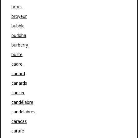
brocs
broyeur
bubble
buddha
burberry
buste
cadre
canard
canards
cancer
candélabre
candelabres
caracas
carafe