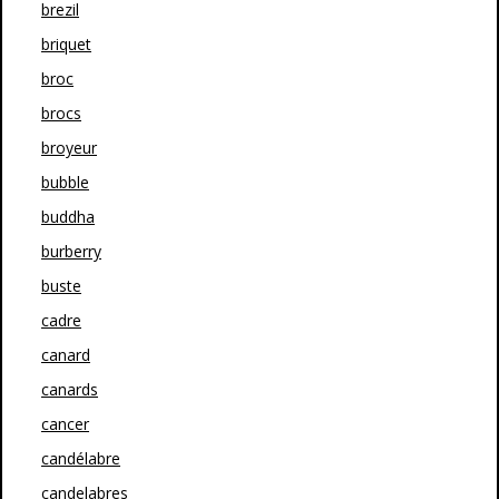
brezil
briquet
broc
brocs
broyeur
bubble
buddha
burberry
buste
cadre
canard
canards
cancer
candélabre
candelabres