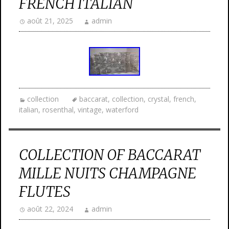
FRENCH ITALIAN
août 21, 2025
admin
collection
baccarat
,
collection
,
crystal
,
french
,
italian
,
rosenthal
,
vintage
,
waterford
COLLECTION OF BACCARAT
MILLE NUITS CHAMPAGNE
FLUTES
août 22, 2024
admin