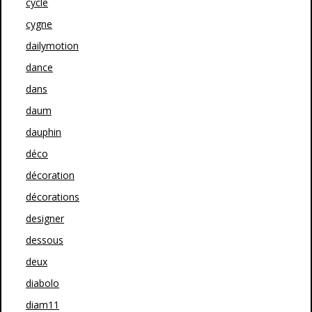
cycle
cygne
dailymotion
dance
dans
daum
dauphin
déco
décoration
décorations
designer
dessous
deux
diabolo
diam11