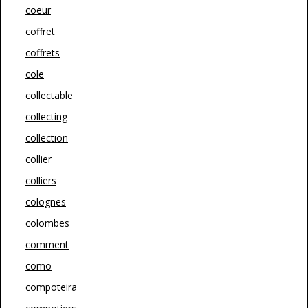
coeur
coffret
coffrets
cole
collectable
collecting
collection
collier
colliers
colognes
colombes
comment
como
compoteira