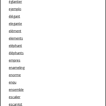
églantier
ejemplo
élégant
elegante
elément
elements
eléphant
éléphants
empres
enameling
enorme
enqu
ensemble
escalier
escargot