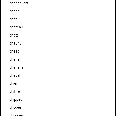
chandeliers
chanel
chat
chateau
chats
chauny
cheap
chemin
chemins
cheval
chien
chiffre
chipped
chopes
choppes