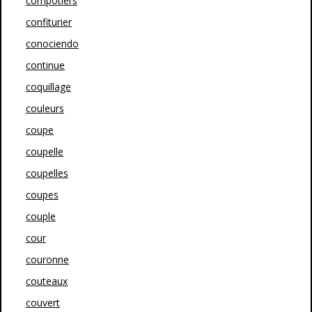
compotiers
confiturier
conociendo
continue
coquillage
couleurs
coupe
coupelle
coupelles
coupes
couple
cour
couronne
couteaux
couvert