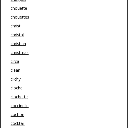
chouette
chouettes
christ
christal
christian
christmas
circa
clean
clichy
cloche
clochette
coccinelle
cochon
cocktail