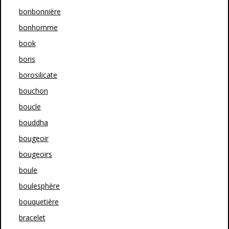
bonbonnière
bonhomme
book
boris
borosilicate
bouchon
boucle
bouddha
bougeoir
bougeoirs
boule
boulesphère
bouquetière
bracelet