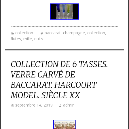
collection
baccarat
,
champagne
,
collection
,
flutes
,
mille
,
nuits
COLLECTION DE 6 TASSES.
VERRE CARVÉ DE
BACCARAT. HARCOURT
MODEL. SIÈCLE XX
septembre 14, 2019
admin