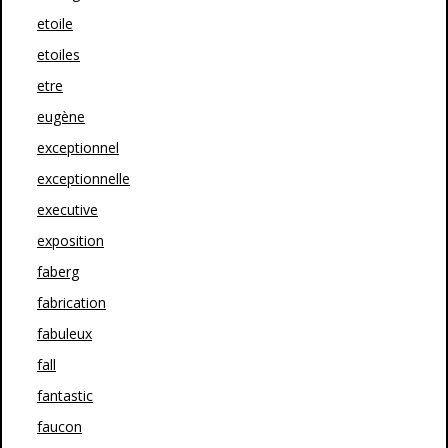
etoile
etoiles
etre
eugène
exceptionnel
exceptionnelle
executive
exposition
faberg
fabrication
fabuleux
fall
fantastic
faucon