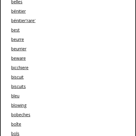
belles
bénitier
bénitier'rare'
best
beurre
beurrier
beware
bicchiere
biscuit
biscuits
bleu
blowing
bobeches
boîte
bols