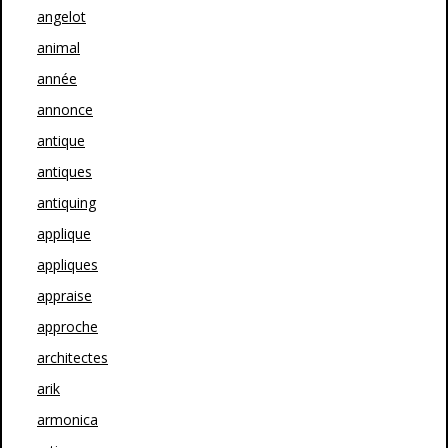
angelot
animal
année
annonce
antique
antiques
antiquing
applique
appliques
appraise
approche
architectes
arik
armonica