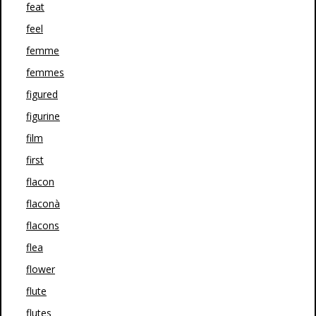
feat
feel
femme
femmes
figured
figurine
film
first
flacon
flaconà
flacons
flea
flower
flute
flutes