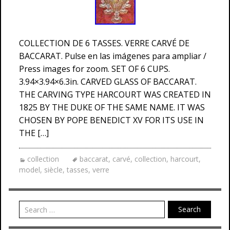
COLLECTION DE 6 TASSES. VERRE CARVÉ DE
BACCARAT. Pulse en las imágenes para ampliar /
Press images for zoom. SET OF 6 CUPS.
3.94×3.94×6.3in. CARVED GLASS OF BACCARAT.
THE CARVING TYPE HARCOURT WAS CREATED IN
1825 BY THE DUKE OF THE SAME NAME. IT WAS
CHOSEN BY POPE BENEDICT XV FOR ITS USE IN
THE […]
collection
baccarat
,
carvé
,
collection
,
harcourt
,
model
,
siècle
,
tasses
,
verre
Search