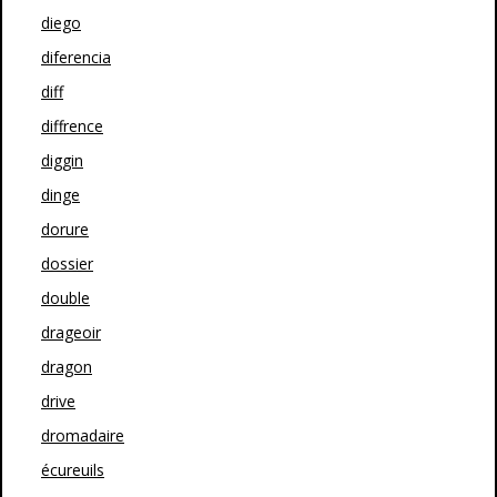
diego
diferencia
diff
diffrence
diggin
dinge
dorure
dossier
double
drageoir
dragon
drive
dromadaire
écureuils