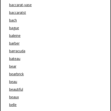
baccarat-vase
baccaratst
bach
bague
baleine
barber
barracuda
bateau
bear
bearbrick
beau
beautiful
beaux
belle