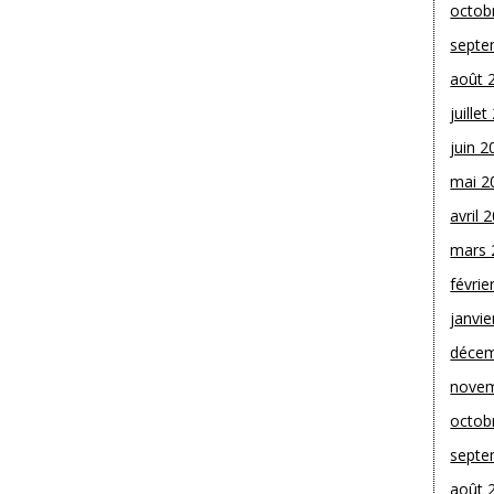
octob
septe
août 
juille
juin 2
mai 2
avril 
mars 
févrie
janvie
décem
novem
octob
septe
août 