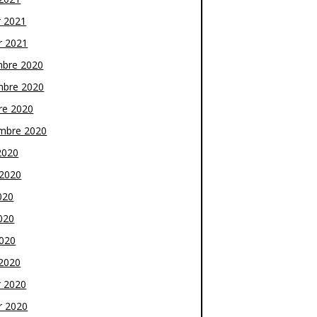
r 2021
r 2021
bre 2020
bre 2020
re 2020
mbre 2020
2020
t 2020
020
020
2020
2020
r 2020
r 2020