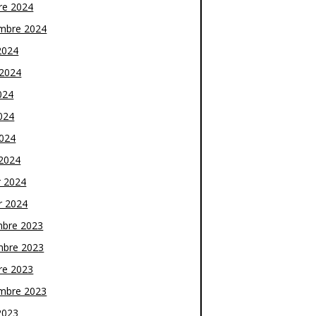
re 2024
mbre 2024
2024
t 2024
024
024
2024
2024
r 2024
r 2024
bre 2023
bre 2023
re 2023
mbre 2023
2023