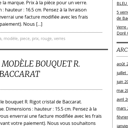
e la marque. Prix à la pièce pour un verre.
BLEU
: hauteur : 16.5 cm. Pensez à la livraison
5 ver
verrai une facture modifiée avec les frais
de Bac
 paiement). Nous […]
Verre 
Doré 
a
,
modèle
,
piece
,
prix
,
rouge
,
verres
ARC
R MODÈLE BOUQUET R.
août 
 BACCARAT
juille
juin 2
mai 2
avril 
e bouquet R. Rigot cristal de Baccarat.
mars 
e. Dimensions : hauteur : 15.5 cm. Pensez à la
vous enverrai une facture modifiée avec les frais
févrie
 avant votre paiement). Nous vous souhaitons
janvie