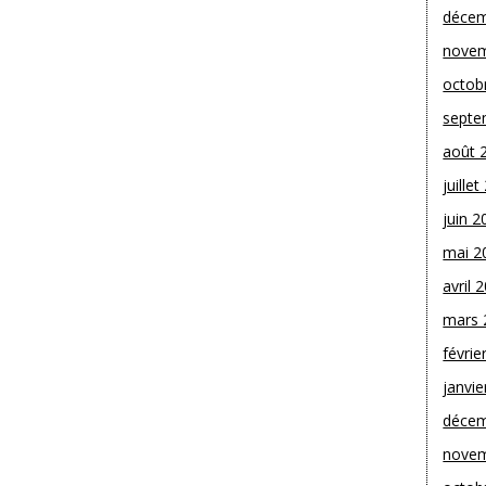
décem
novem
octob
septe
août 
juille
juin 2
mai 2
avril 
mars 
févrie
janvie
décem
novem