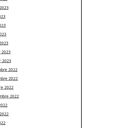
t 2023
023
023
2023
2023
r 2023
r 2023
bre 2022
bre 2022
re 2022
mbre 2022
2022
t 2022
022