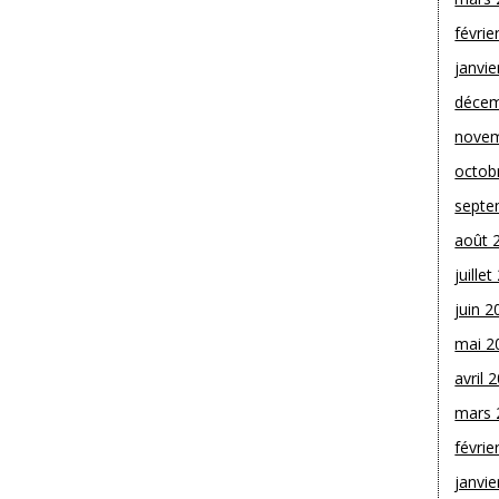
févrie
janvie
décem
novem
octob
septe
août 
juille
juin 2
mai 2
avril 
mars 
févrie
janvie