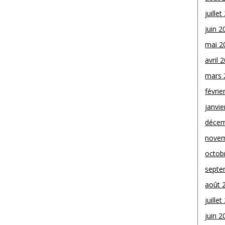
juille
juin 2
mai 2
avril 
mars 
févrie
janvie
décem
novem
octob
septe
août 
juille
juin 2