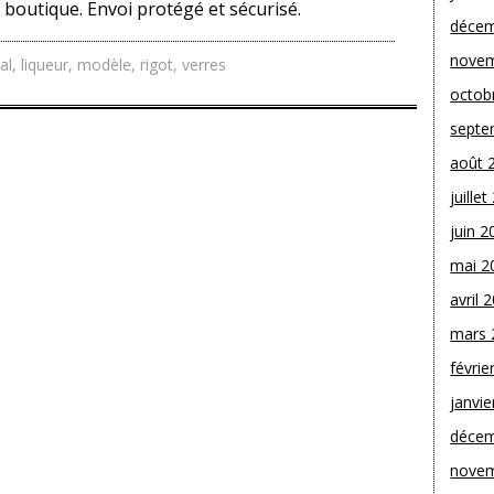
e boutique. Envoi protégé et sécurisé.
décem
novem
tal
,
liqueur
,
modèle
,
rigot
,
verres
octob
septe
août 
juille
juin 2
mai 2
avril 
mars 
févrie
janvie
décem
novem