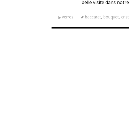
belle visite dans notr
verres
baccarat
,
bouquet
,
cris