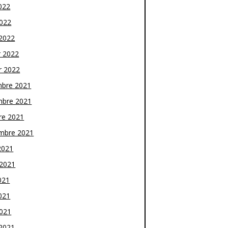
022
2022
2022
r 2022
r 2022
bre 2021
bre 2021
re 2021
mbre 2021
2021
t 2021
021
021
2021
2021