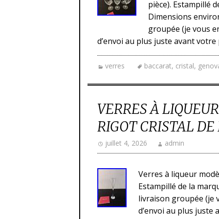
pièce). Estampillé d
Dimensions environ 
groupée (je vous en
d’envoi au plus juste avant votre
verres
baccarat
,
cristal
,
genov
VERRES À LIQUEU
RIGOT CRISTAL DE
juillet 4, 2026
admin
Verres à liqueur modèl
Estampillé de la marqu
livraison groupée (je 
d’envoi au plus juste