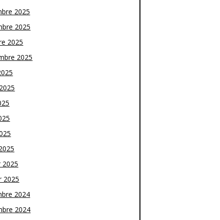
bre 2025
bre 2025
re 2025
mbre 2025
2025
t 2025
025
025
2025
2025
r 2025
r 2025
bre 2024
bre 2024