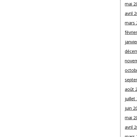
mai 2
avril 
mars 
févrie
janvie
décem
novem
octob
septe
août 
juille
juin 2
mai 2
avril 
mars 