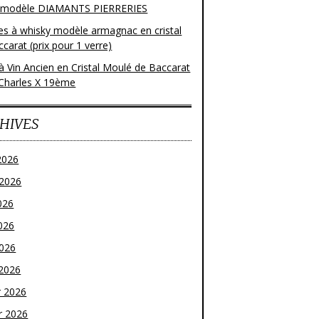
 modèle DIAMANTS PIERRERIES
res à whisky modèle armagnac en cristal
carat (prix pour 1 verre)
à Vin Ancien en Cristal Moulé de Baccarat
Charles X 19ème
HIVES
2026
t 2026
026
026
2026
2026
r 2026
r 2026