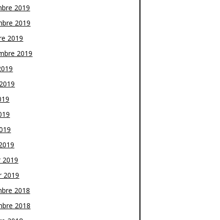
bre 2019
bre 2019
re 2019
mbre 2019
2019
t 2019
019
019
2019
2019
r 2019
r 2019
bre 2018
bre 2018