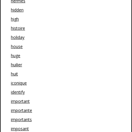
hermes
hidden
high
histoire
holiday
house
huge
huilier
huit
iconique
identify
important
importante
importants
imposant