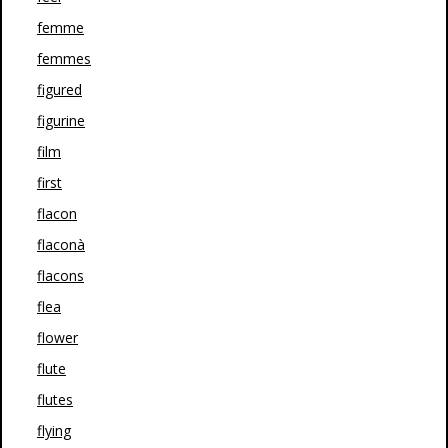
femme
femmes
figured
figurine
film
first
flacon
flaconà
flacons
flea
flower
flute
flutes
flying