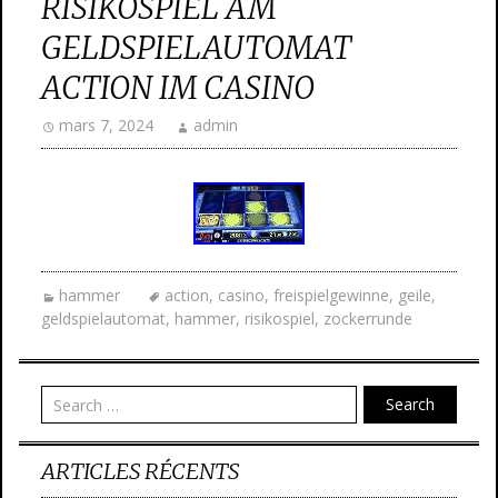
RISIKOSPIEL AM
GELDSPIELAUTOMAT
ACTION IM CASINO
mars 7, 2024
admin
hammer
action
,
casino
,
freispielgewinne
,
geile
,
geldspielautomat
,
hammer
,
risikospiel
,
zockerrunde
Search
ARTICLES RÉCENTS