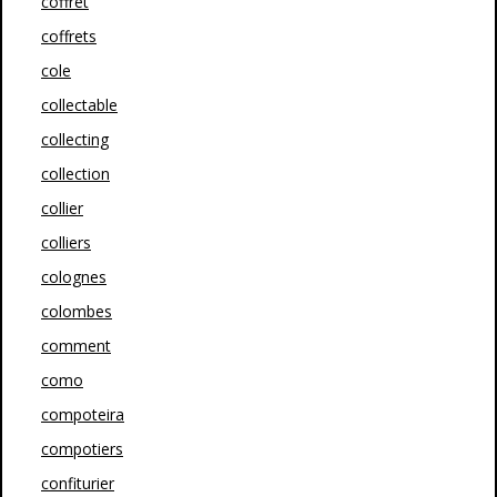
coffret
coffrets
cole
collectable
collecting
collection
collier
colliers
colognes
colombes
comment
como
compoteira
compotiers
confiturier