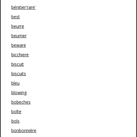
bénitier'rare'
best
beurre
beurrier
beware
bicchiere
biscuit
biscuits
bleu
blowing
bobeches
boîte
bols
bonbonnière