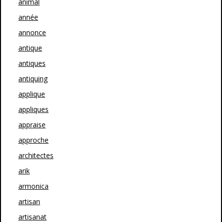
animal
année
annonce
antique
antiques
antiquing
applique
appliques
appraise
approche
architectes
arik
armonica
artisan
artisanat