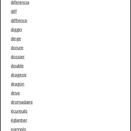
diferencia
diff
diffrence
diggin
dinge
dorure
dossier
double
drageoir
dragon
drive
dromadaire
écureuils
églantier
ejemplo