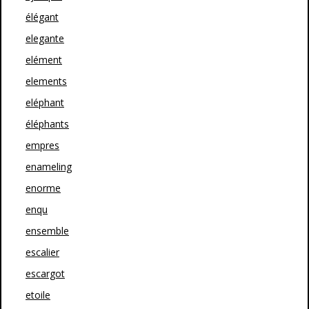
élégant
elegante
elément
elements
eléphant
éléphants
empres
enameling
enorme
enqu
ensemble
escalier
escargot
etoile