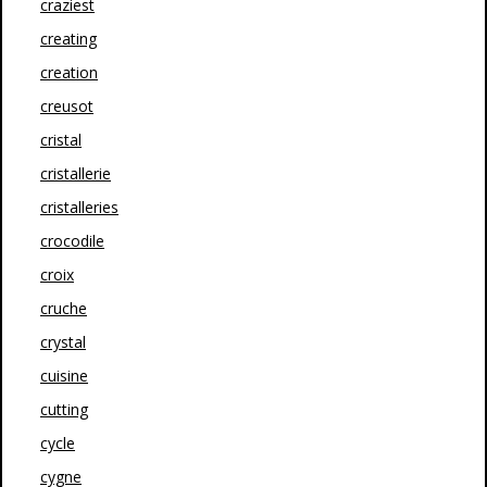
craziest
creating
creation
creusot
cristal
cristallerie
cristalleries
crocodile
croix
cruche
crystal
cuisine
cutting
cycle
cygne