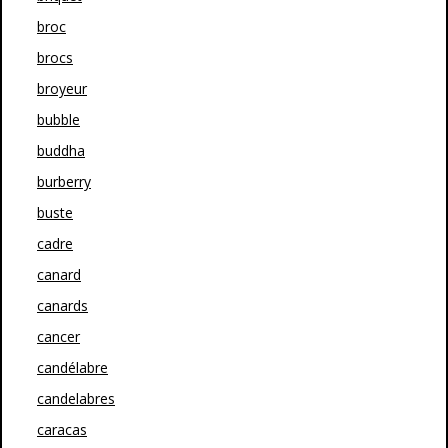
broc
brocs
broyeur
bubble
buddha
burberry
buste
cadre
canard
canards
cancer
candélabre
candelabres
caracas