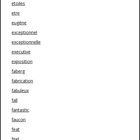
etoiles
etre
eugène
exceptionnel
exceptionnelle
executive
exposition
faberg
fabrication
fabuleux
fall
fantastic
faucon
feat
feel