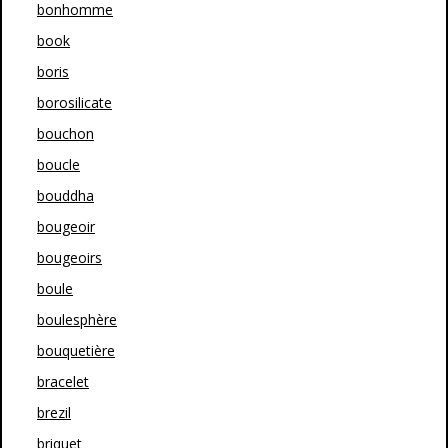
bonhomme
book
boris
borosilicate
bouchon
boucle
bouddha
bougeoir
bougeoirs
boule
boulesphère
bouquetière
bracelet
brezil
briquet