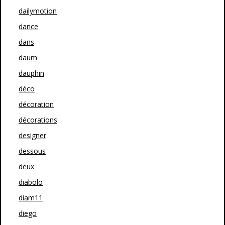
dailymotion
dance
dans
daum
dauphin
déco
décoration
décorations
designer
dessous
deux
diabolo
diam11
diego