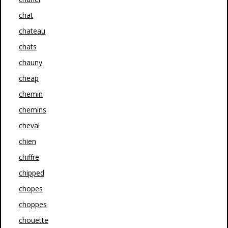
chat
chateau
chats
chauny
cheap
chemin
chemins
cheval
chien
chiffre
chipped
chopes
choppes
chouette