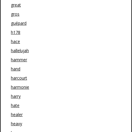
great
gros
guépard
h178
hace
hallelujah
hammer
hand
harcourt
harmonie
harry
hate
healer
heavy