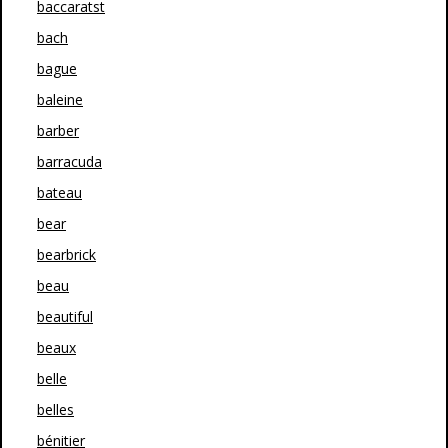
baccaratst
bach
bague
baleine
barber
barracuda
bateau
bear
bearbrick
beau
beautiful
beaux
belle
belles
bénitier