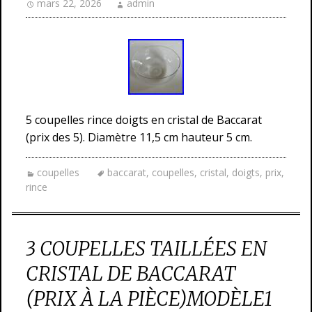
mars 22, 2026
admin
5 coupelles rince doigts en cristal de Baccarat
(prix des 5). Diamètre 11,5 cm hauteur 5 cm.
coupelles
baccarat
,
coupelles
,
cristal
,
doigts
,
prix
,
rince
3 COUPELLES TAILLÉES EN
CRISTAL DE BACCARAT
(PRIX À LA PIÈCE)MODÈLE1