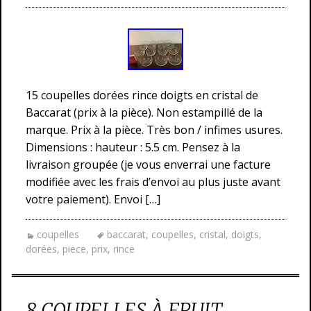
15 coupelles dorées rince doigts en cristal de
Baccarat (prix à la pièce). Non estampillé de la
marque. Prix à la pièce. Très bon / infimes usures.
Dimensions : hauteur : 5.5 cm. Pensez à la
livraison groupée (je vous enverrai une facture
modifiée avec les frais d’envoi au plus juste avant
votre paiement). Envoi […]
coupelles
baccarat
,
coupelles
,
cristal
,
doigts
,
dorées
,
piece
,
prix
,
rince
8 COUPELLES À FRUIT