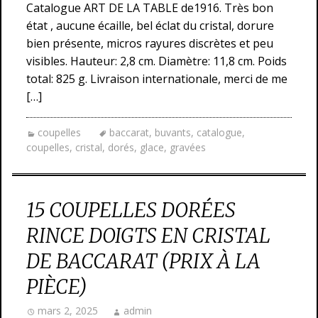
Catalogue ART DE LA TABLE de1916. Très bon
état , aucune écaille, bel éclat du cristal, dorure
bien présente, micros rayures discrètes et peu
visibles. Hauteur: 2,8 cm. Diamètre: 11,8 cm. Poids
total: 825 g. Livraison internationale, merci de me
[…]
coupelles
baccarat
,
buvants
,
catalogue
,
coupelles
,
cristal
,
dorés
,
glace
,
gravées
15 COUPELLES DORÉES
RINCE DOIGTS EN CRISTAL
DE BACCARAT (PRIX À LA
PIÈCE)
mars 2, 2025
admin