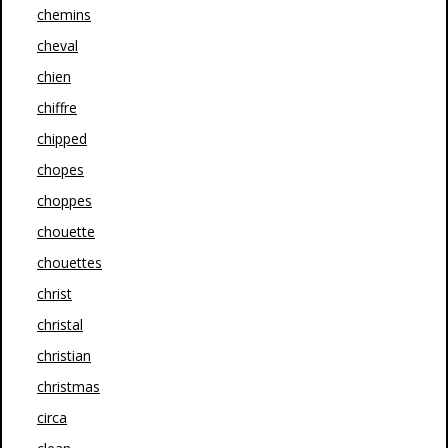
chemins
cheval
chien
chiffre
chipped
chopes
choppes
chouette
chouettes
christ
christal
christian
christmas
circa