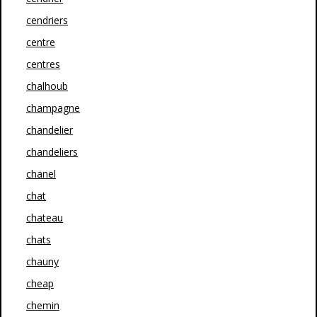
cendriers
centre
centres
chalhoub
champagne
chandelier
chandeliers
chanel
chat
chateau
chats
chauny
cheap
chemin