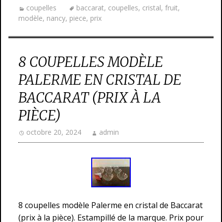
coupelles
baccarat
,
coupelles
,
cristal
,
fruit
,
modèle
,
nancy
,
piece
,
prix
8 COUPELLES MODÈLE
PALERME EN CRISTAL DE
BACCARAT (PRIX À LA
PIÈCE)
octobre 20, 2024
admin
8 coupelles modèle Palerme en cristal de Baccarat
(prix à la pièce). Estampillé de la marque. Prix pour