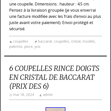
une coupelle. Dimensions : hauteur : 4.5 cm.
Pensez à la livraison groupée (je vous enverrai
une facture modifiée avec les frais d’envoi au plus
juste avant votre paiement). Envoi protégé et
sécurisé.
coupelles
baccarat
,
coupelles
,
cristal
,
modèle
,
palerme
,
piece
,
prix
6 COUPELLES RINCE DOIGTS
EN CRISTAL DE BACCARAT
(PRIX DES 6)
mai 18, 2024
admin