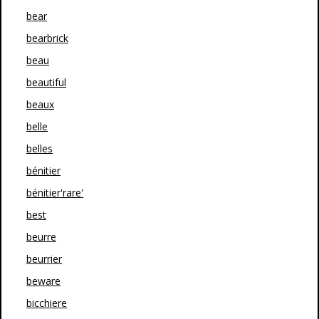
bear
bearbrick
beau
beautiful
beaux
belle
belles
bénitier
bénitier'rare'
best
beurre
beurrier
beware
bicchiere