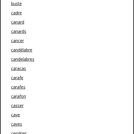
buste
cadre
canard
canards
cancer
candélabre
candelabres
caracas
carafe
carafes
carafon
casser
cave
caves
cendrier