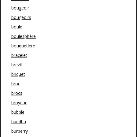
bougeoir
bougeoirs
boule
boulesphère
bouquetière
bracelet
brezil
briquet
broc
brocs
broyeur
bubble
buddha
burberry