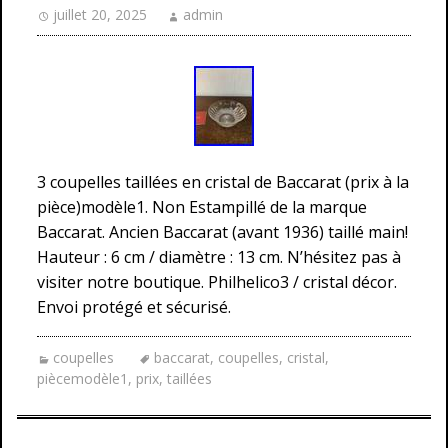
juillet 20, 2025
admin
3 coupelles taillées en cristal de Baccarat (prix à la
pièce)modèle1. Non Estampillé de la marque
Baccarat. Ancien Baccarat (avant 1936) taillé main!
Hauteur : 6 cm / diamètre : 13 cm. N’hésitez pas à
visiter notre boutique. Philhelico3 / cristal décor.
Envoi protégé et sécurisé.
coupelles
baccarat
,
coupelles
,
cristal
,
piècemodèle1
,
prix
,
taillées