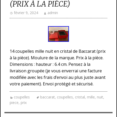
(PRIX À LA PIÈCE)
février 9, 2024
admin
14 coupelles mille nuit en cristal de Baccarat (prix
à la pièce). Moulure de la marque. Prix à la pièce.
Dimensions : hauteur : 6.4 cm. Pensez à la
livraison groupée (je vous enverrai une facture
modifiée avec les frais d’envoi au plus juste avant
votre paiement). Envoi protégé et sécurisé.
coupelles
baccarat
,
coupelles
,
cristal
,
mille
,
nuit
,
piece
,
prix