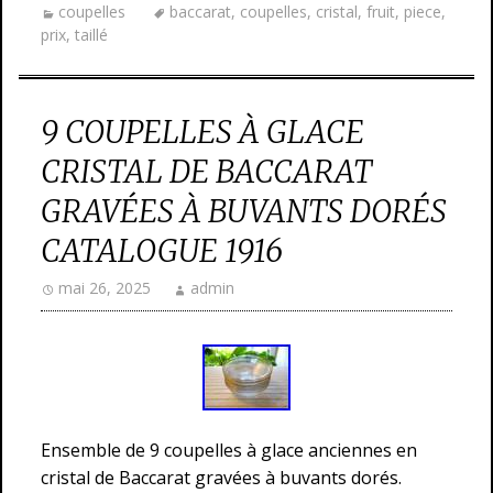
coupelles
baccarat
,
coupelles
,
cristal
,
fruit
,
piece
,
prix
,
taillé
9 COUPELLES À GLACE
CRISTAL DE BACCARAT
GRAVÉES À BUVANTS DORÉS
CATALOGUE 1916
mai 26, 2025
admin
Ensemble de 9 coupelles à glace anciennes en
cristal de Baccarat gravées à buvants dorés.