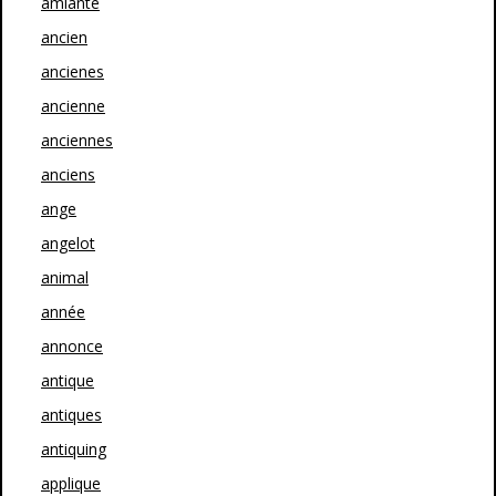
amiante
ancien
ancienes
ancienne
anciennes
anciens
ange
angelot
animal
année
annonce
antique
antiques
antiquing
applique