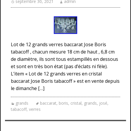
septembre 30, 2021
admin
Lot de 12 grands verres baccarat Jose Boris
tabacoff , chacun mesure 18 cm de haut , 6,8 cm
de diamètre, ils sont tous estampillés en dessous
et sont en très bon état (pas d’éclats ni fèle).
L’item « Lot de 12 grands verres en cristal
baccarat Jose Boris tabacoff » est en vente depuis
le dimanche […]
grands
baccarat
,
boris
,
cristal
,
grands
,
josé
,
tabacoff
,
verres