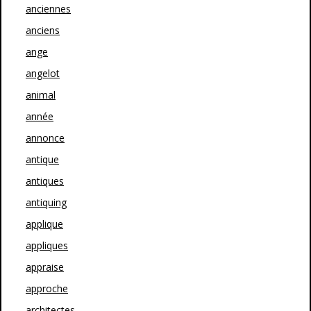
anciennes
anciens
ange
angelot
animal
année
annonce
antique
antiques
antiquing
applique
appliques
appraise
approche
architectes