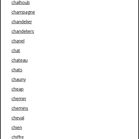
chalhoub
champagne
chandelier
chandeliers
chanel
chat
chateau
chats
chauny
cheap
chemin
chemins
cheval
chien
chiffre