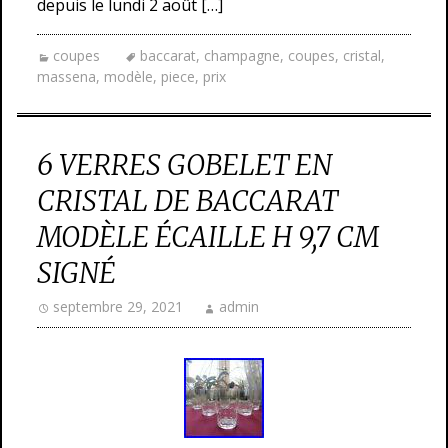
depuis le lundi 2 août […]
coupes
baccarat
,
champagne
,
coupes
,
cristal
,
massena
,
modèle
,
piece
,
prix
6 VERRES GOBELET EN
CRISTAL DE BACCARAT
MODÈLE ÉCAILLE H 9,7 CM
SIGNÉ
septembre 29, 2021
admin