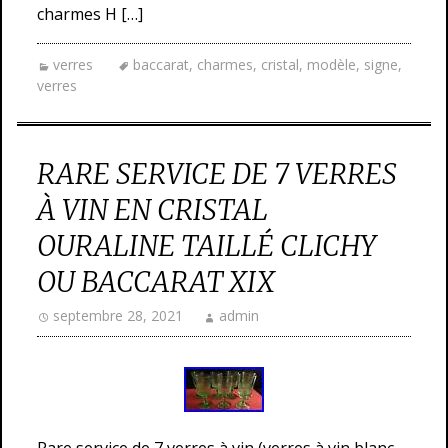
charmes H […]
verres
baccarat
,
charmes
,
cristal
,
modèle
,
signe
,
verres
RARE SERVICE DE 7 VERRES
À VIN EN CRISTAL
OURALINE TAILLÉ CLICHY
OU BACCARAT XIX
septembre 28, 2021
admin