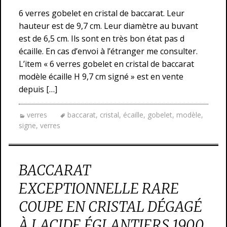
6 verres gobelet en cristal de baccarat. Leur
hauteur est de 9,7 cm. Leur diamètre au buvant
est de 6,5 cm. Ils sont en très bon état pas d
écaille. En cas d’envoi à l’étranger me consulter.
L’item « 6 verres gobelet en cristal de baccarat
modèle écaille H 9,7 cm signé » est en vente
depuis […]
verres
baccarat
,
cristal
,
écaille
,
gobelet
,
modèle
,
signe
,
verres
BACCARAT
EXCEPTIONNELLE RARE
COUPE EN CRISTAL DÉGAGÉ
À LACIDE ÉGLANTIERS 1900