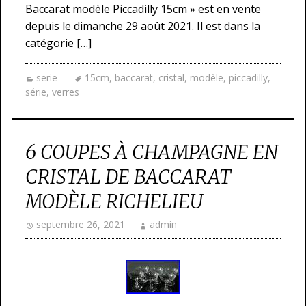
Baccarat modèle Piccadilly 15cm » est en vente
depuis le dimanche 29 août 2021. Il est dans la
catégorie […]
serie
15cm
,
baccarat
,
cristal
,
modèle
,
piccadilly
,
série
,
verres
6 COUPES À CHAMPAGNE EN
CRISTAL DE BACCARAT
MODÈLE RICHELIEU
septembre 26, 2021
admin