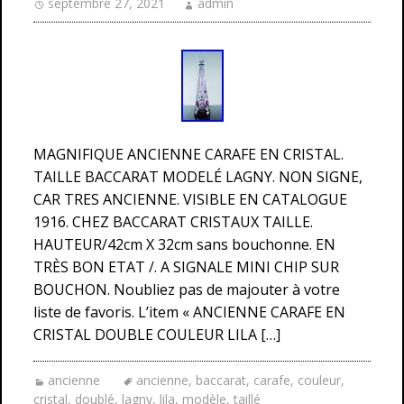
septembre 27, 2021
admin
MAGNIFIQUE ANCIENNE CARAFE EN CRISTAL.
TAILLE BACCARAT MODELÉ LAGNY. NON SIGNE,
CAR TRES ANCIENNE. VISIBLE EN CATALOGUE
1916. CHEZ BACCARAT CRISTAUX TAILLE.
HAUTEUR/42cm X 32cm sans bouchonne. EN
TRÈS BON ETAT /. A SIGNALE MINI CHIP SUR
BOUCHON. Noubliez pas de majouter à votre
liste de favoris. L’item « ANCIENNE CARAFE EN
CRISTAL DOUBLE COULEUR LILA […]
ancienne
ancienne
,
baccarat
,
carafe
,
couleur
,
cristal
,
doublé
,
lagny
,
lila
,
modèle
,
taillé