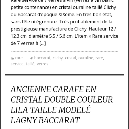
Rare service de 7 verres à vin (verres à vin blanc,
petite contenance) en cristal ouraline taillé Clichy
ou Baccarat d’époque XIXème. En trés bon état,
sans fêle ni égrenure. Trés probablement de la
prestigieuse manufacture de Clichy. Hauteur 12 /
12.3 cm, diamètre 5.5 / 5.6 cm. L’item « Rare service
de 7 verres à […]
rare
baccarat
,
clichy
,
cristal
,
ouraline
,
rare
,
service
,
taillé
,
verres
ANCIENNE CARAFE EN
CRISTAL DOUBLE COULEUR
LILA TAILLE MODELÉ
LAGNY BACCARAT