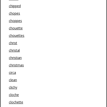
chipped
chopes
choppes
chouette
chouettes
christ
christal
christian
christmas
circa
clean
clichy
cloche
clochette