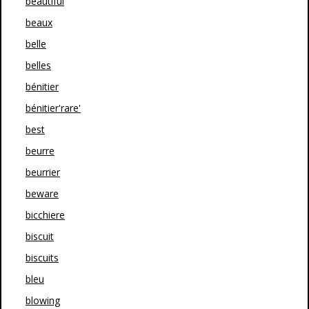
beautiful
beaux
belle
belles
bénitier
bénitier'rare'
best
beurre
beurrier
beware
bicchiere
biscuit
biscuits
bleu
blowing