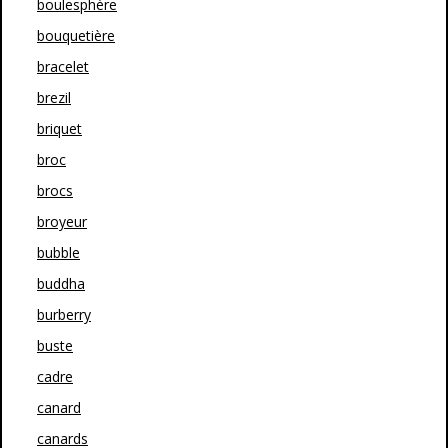
boulesphère
bouquetière
bracelet
brezil
briquet
broc
brocs
broyeur
bubble
buddha
burberry
buste
cadre
canard
canards