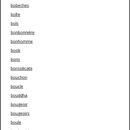
bobeches
boîte
bols
bonbonnière
bonhomme
book
boris
borosilicate
bouchon
boucle
bouddha
bougeoir
bougeoirs
boule