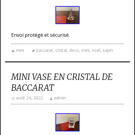
Envoi protégé et sécurisé.
mini
baccarat
,
cristal
,
deco
,
mini
,
noel
,
sapin
MINI VASE EN CRISTAL DE
BACCARAT
août 24, 2022
admin