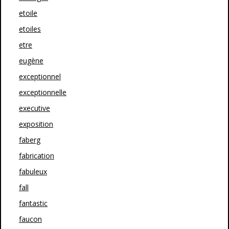
etoile
etoiles
etre
eugène
exceptionnel
exceptionnelle
executive
exposition
faberg
fabrication
fabuleux
fall
fantastic
faucon