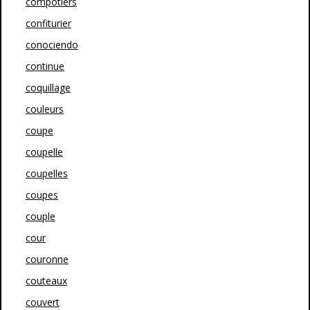
compotiers
confiturier
conociendo
continue
coquillage
couleurs
coupe
coupelle
coupelles
coupes
couple
cour
couronne
couteaux
couvert