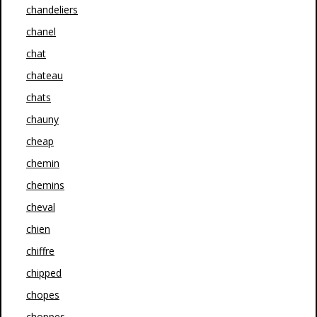
chandeliers
chanel
chat
chateau
chats
chauny
cheap
chemin
chemins
cheval
chien
chiffre
chipped
chopes
choppes