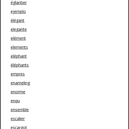
églantier
ejemplo
élégant
elegante
elément
elements
eléphant
éléphants
empres
enameling
enorme
enqu
ensemble
escalier
escargot