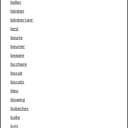
belles
bénitier
bénitier'rare'
best
beurre
beurrier
beware
bicchiere
biscuit
biscuits
bleu
blowing
bobeches
boîte
bols