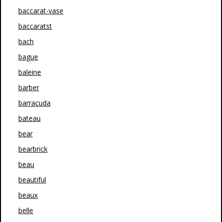
baccarat-vase
baccaratst
bach
bague
baleine
barber
barracuda
bateau
bear
bearbrick
beau
beautiful
beaux
belle