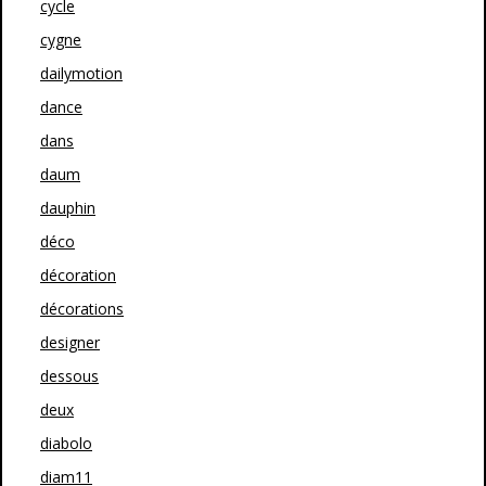
cycle
cygne
dailymotion
dance
dans
daum
dauphin
déco
décoration
décorations
designer
dessous
deux
diabolo
diam11