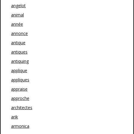
angelot
animal
année
annonce
antique
antiques
antiquing
applique
appliques
appraise
approche
architectes
arik
armonica