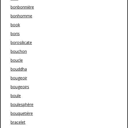
bonbonnière
bonhomme
book
boris
borosilicate
bouchon
boucle
bouddha
bougeoir
bougeoirs
boule
boulesphère
bouquetière
bracelet