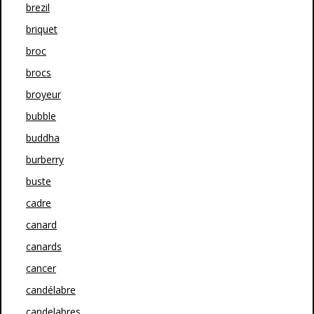
brezil
briquet
broc
brocs
broyeur
bubble
buddha
burberry
buste
cadre
canard
canards
cancer
candélabre
candelabres