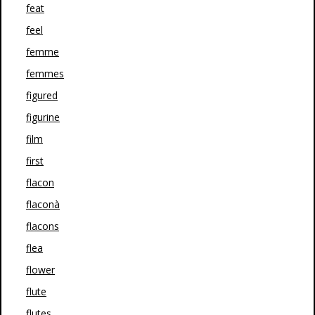
feat
feel
femme
femmes
figured
figurine
film
first
flacon
flaconà
flacons
flea
flower
flute
flutes