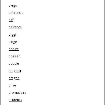
diego
diferencia
diff
diffrence
diggin
dinge
dorure
dossier
double
drageoir
dragon
drive
dromadaire
écureuils