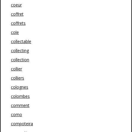
coeur
coffret
coffrets
cole
collectable
collecting
collection
collier
colliers
colognes
colombes
comment
como
compoteira