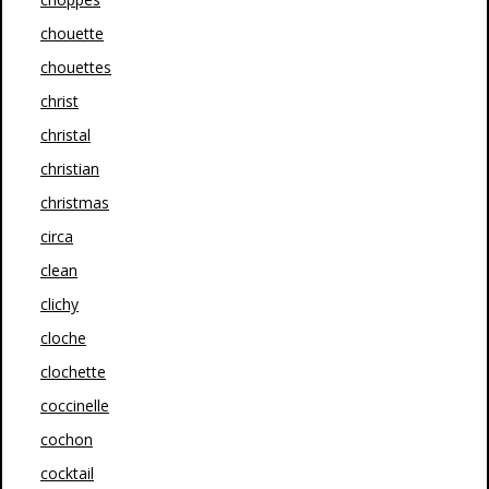
chouette
chouettes
christ
christal
christian
christmas
circa
clean
clichy
cloche
clochette
coccinelle
cochon
cocktail