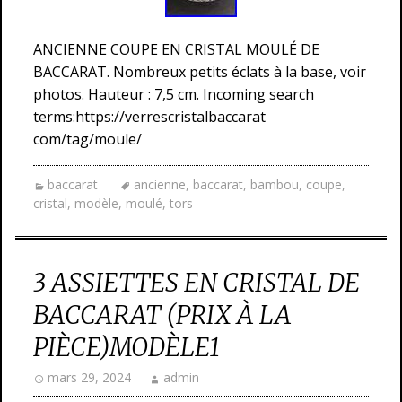
ANCIENNE COUPE EN CRISTAL MOULÉ DE
BACCARAT. Nombreux petits éclats à la base, voir
photos. Hauteur : 7,5 cm. Incoming search
terms:https://verrescristalbaccarat
com/tag/moule/
baccarat
ancienne
,
baccarat
,
bambou
,
coupe
,
cristal
,
modèle
,
moulé
,
tors
3 ASSIETTES EN CRISTAL DE
BACCARAT (PRIX À LA
PIÈCE)MODÈLE1
mars 29, 2024
admin