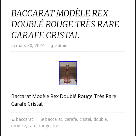
BACCARAT MODÈLE REX
DOUBLÉ ROUGE TRÈS RARE
CARAFE CRISTAL
mars 30, 2024
admin
Baccarat Modèle Rex Doublé Rouge Très Rare
Carafe Cristal.
baccarat
baccarat
,
carafe
,
cristal
,
doublé
,
modèle
,
rare
,
rouge
,
très