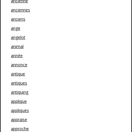
ancienne
anciennes
anciens
ange
angelot
animal
année
annonce
antique
antiques
antiquing
applique
appliques
appraise
approche