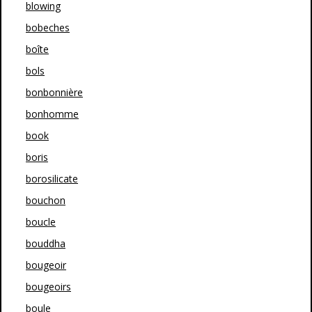
blowing
bobeches
boîte
bols
bonbonnière
bonhomme
book
boris
borosilicate
bouchon
boucle
bouddha
bougeoir
bougeoirs
boule