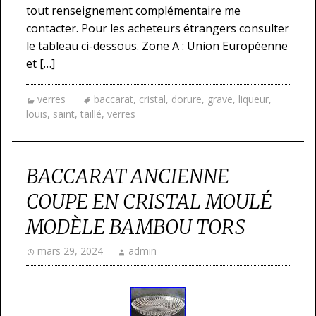
tout renseignement complémentaire me
contacter. Pour les acheteurs étrangers consulter
le tableau ci-dessous. Zone A : Union Européenne
et […]
verres
baccarat
,
cristal
,
dorure
,
grave
,
liqueur
,
louis
,
saint
,
taillé
,
verres
BACCARAT ANCIENNE
COUPE EN CRISTAL MOULÉ
MODÈLE BAMBOU TORS
mars 29, 2024
admin