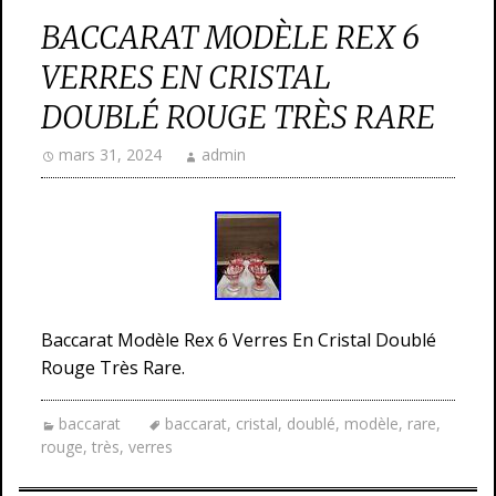
BACCARAT MODÈLE REX 6
VERRES EN CRISTAL
DOUBLÉ ROUGE TRÈS RARE
mars 31, 2024
admin
Baccarat Modèle Rex 6 Verres En Cristal Doublé
Rouge Très Rare.
baccarat
baccarat
,
cristal
,
doublé
,
modèle
,
rare
,
rouge
,
très
,
verres