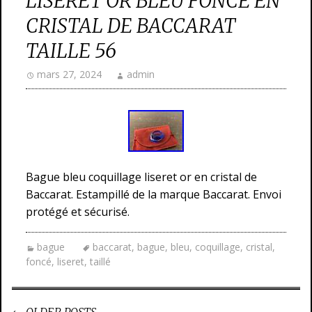
LISERET OR BLEU FONCÉ EN
CRISTAL DE BACCARAT
TAILLE 56
mars 27, 2024
admin
Bague bleu coquillage liseret or en cristal de
Baccarat. Estampillé de la marque Baccarat. Envoi
protégé et sécurisé.
bague
baccarat
,
bague
,
bleu
,
coquillage
,
cristal
,
foncé
,
liseret
,
taillé