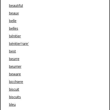
beautiful
beaux
belle
belles
bénitier
bénitier'rare'
best
beurre
beurrier
beware
bicchiere
biscuit
biscuits
bleu