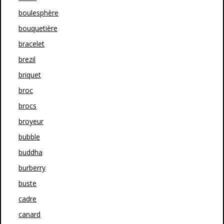
boulesphère
bouquetière
bracelet
brezil
briquet
broc
brocs
broyeur
bubble
buddha
burberry
buste
cadre
canard