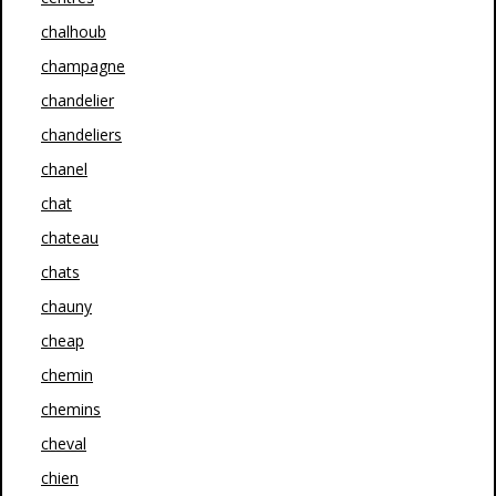
chalhoub
champagne
chandelier
chandeliers
chanel
chat
chateau
chats
chauny
cheap
chemin
chemins
cheval
chien