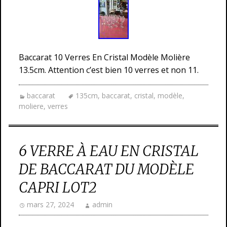
Baccarat 10 Verres En Cristal Modèle Molière
13.5cm. Attention c’est bien 10 verres et non 11.
baccarat
135cm
,
baccarat
,
cristal
,
modèle
,
moliere
,
verres
6 VERRE À EAU EN CRISTAL
DE BACCARAT DU MODÈLE
CAPRI LOT2
mars 27, 2024
admin