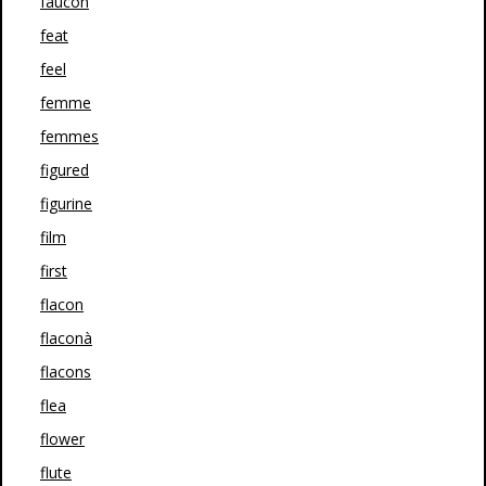
faucon
feat
feel
femme
femmes
figured
figurine
film
first
flacon
flaconà
flacons
flea
flower
flute