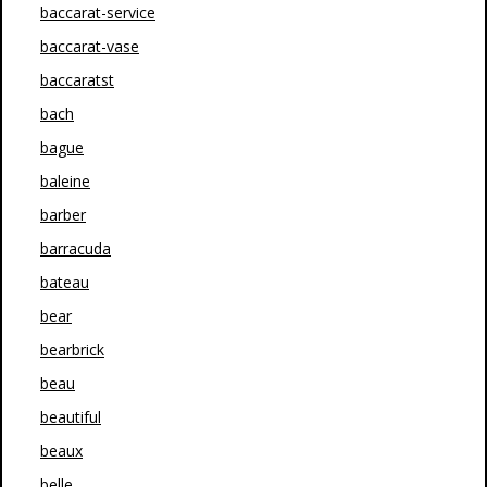
baccarat-service
baccarat-vase
baccaratst
bach
bague
baleine
barber
barracuda
bateau
bear
bearbrick
beau
beautiful
beaux
belle