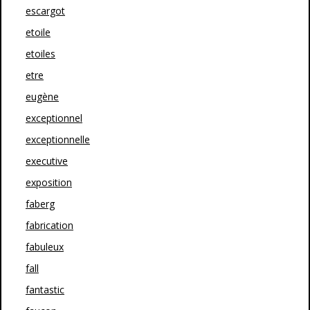
escargot
etoile
etoiles
etre
eugène
exceptionnel
exceptionnelle
executive
exposition
faberg
fabrication
fabuleux
fall
fantastic