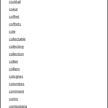
cocktail
coeur
coffret
coffrets
cole
collectable
collecting
collection
collier
colliers
colognes
colombes
comment
como
compoteira