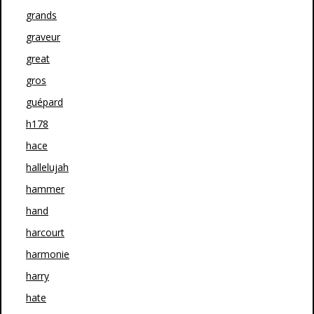
grands
graveur
great
gros
guépard
h178
hace
hallelujah
hammer
hand
harcourt
harmonie
harry
hate