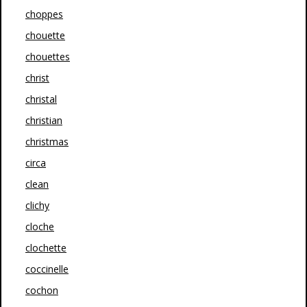
choppes
chouette
chouettes
christ
christal
christian
christmas
circa
clean
clichy
cloche
clochette
coccinelle
cochon