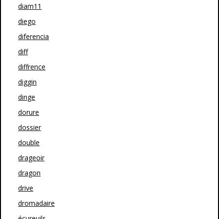
diam11
diego
diferencia
diff
diffrence
diggin
dinge
dorure
dossier
double
drageoir
dragon
drive
dromadaire
écureuils