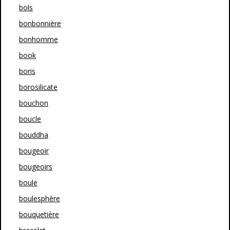
bols
bonbonnière
bonhomme
book
boris
borosilicate
bouchon
boucle
bouddha
bougeoir
bougeoirs
boule
boulesphère
bouquetière