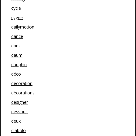
cycle
cygne
dailymotion
dance
dans
daum
dauphin
déco
décoration
décorations
designer
dessous
deux
diabolo