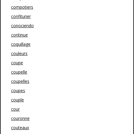
compotiers
confiturier
conociendo
continue
coquillage
couleurs
coupe
coupelle
coupelles
coupes
couple
cour
couronne
couteaux