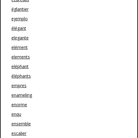
églantier
ejemplo
élégant
elegante
elément
elements
eléphant
éléphants
empres
enameling
enorme
enqu
ensemble
escalier