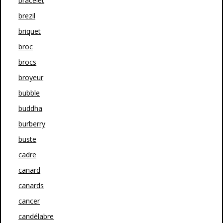
bracelet
brezil
briquet
broc
brocs
broyeur
bubble
buddha
burberry
buste
cadre
canard
canards
cancer
candélabre