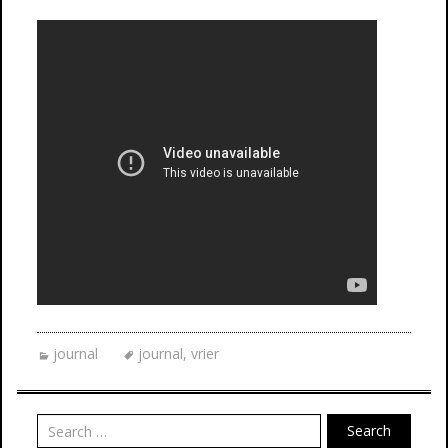
journal
journal
,
vrier
Search