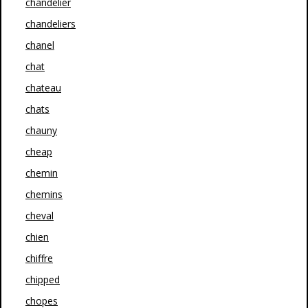
chandelier
chandeliers
chanel
chat
chateau
chats
chauny
cheap
chemin
chemins
cheval
chien
chiffre
chipped
chopes