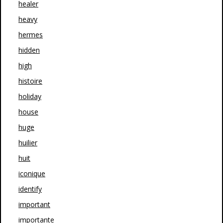
healer
heavy
hermes
hidden
high
histoire
holiday
house
huge
huilier
huit
iconique
identify
important
importante