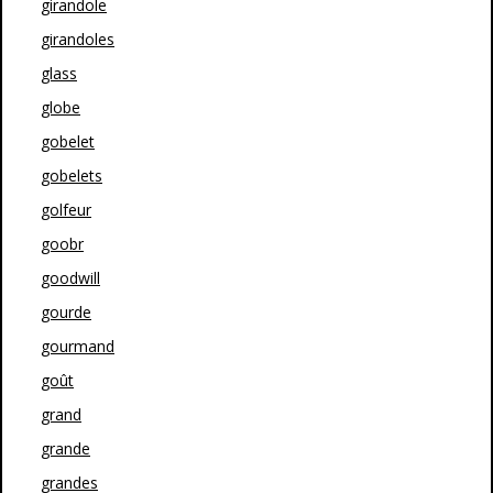
girandole
girandoles
glass
globe
gobelet
gobelets
golfeur
goobr
goodwill
gourde
gourmand
goût
grand
grande
grandes