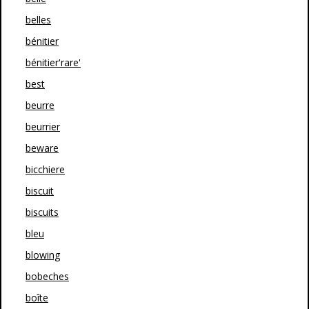
belles
bénitier
bénitier'rare'
best
beurre
beurrier
beware
bicchiere
biscuit
biscuits
bleu
blowing
bobeches
boîte