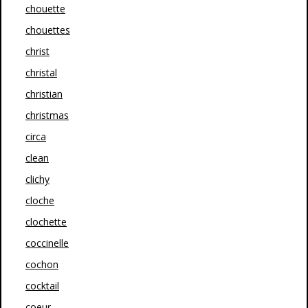
chouette
chouettes
christ
christal
christian
christmas
circa
clean
clichy
cloche
clochette
coccinelle
cochon
cocktail
coeur