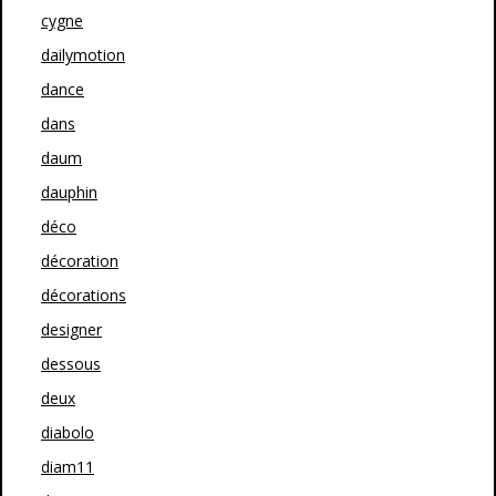
cygne
dailymotion
dance
dans
daum
dauphin
déco
décoration
décorations
designer
dessous
deux
diabolo
diam11