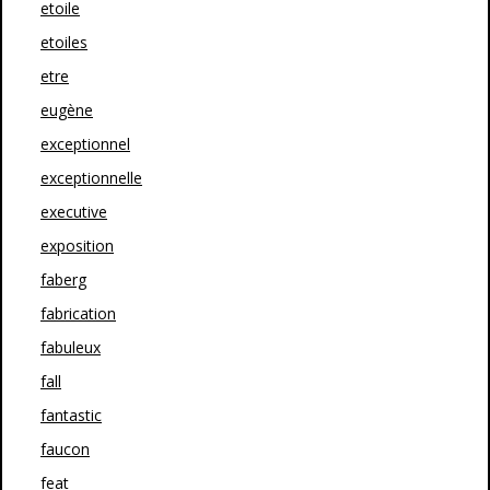
etoile
etoiles
etre
eugène
exceptionnel
exceptionnelle
executive
exposition
faberg
fabrication
fabuleux
fall
fantastic
faucon
feat