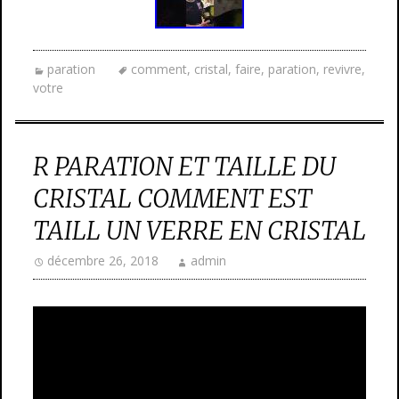
paration
comment
,
cristal
,
faire
,
paration
,
revivre
,
votre
R PARATION ET TAILLE DU
CRISTAL COMMENT EST
TAILL UN VERRE EN CRISTAL
décembre 26, 2018
admin