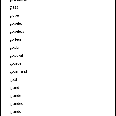
glass
globe
gobelet
gobelets
golfeur
goobr
goodwill
gourde
gourmand
goût
grand
grande
grandes
grands