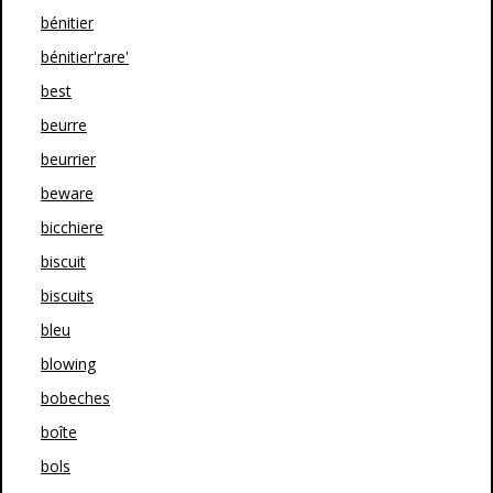
bénitier
bénitier'rare'
best
beurre
beurrier
beware
bicchiere
biscuit
biscuits
bleu
blowing
bobeches
boîte
bols