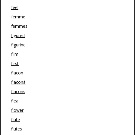
feel
femme
femmes
figured
figurine
film
first
flacon
flaconà
flacons
flea
flower
flute
flutes