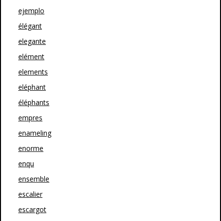
ejemplo
élégant
elegante
elément
elements
eléphant
éléphants
empres
enameling
enorme
enqu
ensemble
escalier
escargot