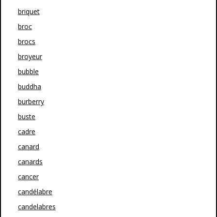
briquet
broc
brocs
broyeur
bubble
buddha
burberry
buste
cadre
canard
canards
cancer
candélabre
candelabres