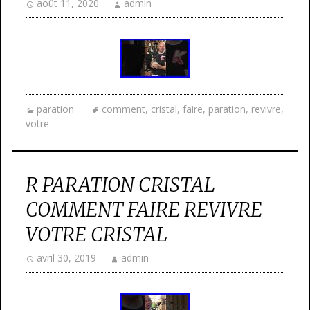
août 11, 2020
admin
paration
comment
,
cristal
,
faire
,
paration
,
revivre
,
votre
R PARATION CRISTAL
COMMENT FAIRE REVIVRE
VOTRE CRISTAL
avril 30, 2019
admin