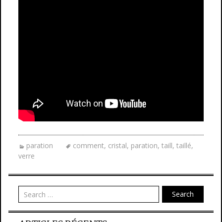
paration
comment
,
cristal
,
paration
,
taill
,
taillé
,
verre
Search