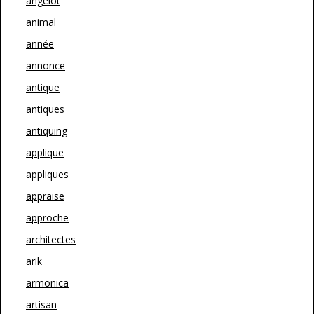
angelot
animal
année
annonce
antique
antiques
antiquing
applique
appliques
appraise
approche
architectes
arik
armonica
artisan