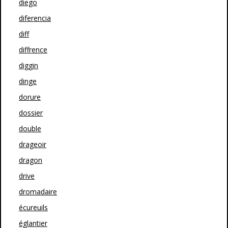
diego
diferencia
diff
diffrence
diggin
dinge
dorure
dossier
double
drageoir
dragon
drive
dromadaire
écureuils
églantier