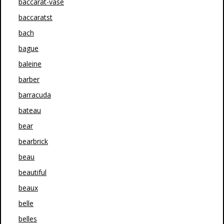
baccarat-vase
baccaratst
bach
bague
baleine
barber
barracuda
bateau
bear
bearbrick
beau
beautiful
beaux
belle
belles