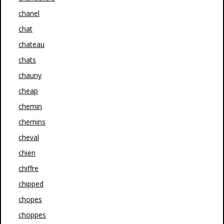
chanel
chat
chateau
chats
chauny
cheap
chemin
chemins
cheval
chien
chiffre
chipped
chopes
choppes