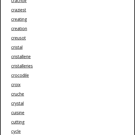
crachoir
craziest
creating
creation
creusot
cristal
cristallerie
cristalleries
crocodile
croix
cruche
crystal
cuisine
cutting
cycle