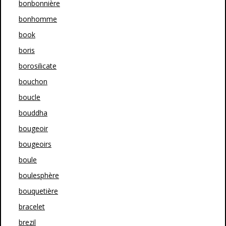
bonbonnière
bonhomme
book
boris
borosilicate
bouchon
boucle
bouddha
bougeoir
bougeoirs
boule
boulesphère
bouquetière
bracelet
brezil