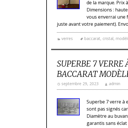
de la marque. Prix à
Dimensions : hauteu
vous enverrai une f
juste avant votre paiement). Envo
verres
baccarat
,
cristal
,
modèl
SUPERBE 7 VERRE 
BACCARAT MODÈL
septembre 29, 2023
admin
Superbe 7 verre à e
sont pas signés car
Diamètre au buvant :
garantis sans éclat