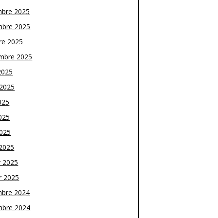
bre 2025
bre 2025
re 2025
mbre 2025
2025
t 2025
025
025
2025
2025
r 2025
r 2025
bre 2024
bre 2024