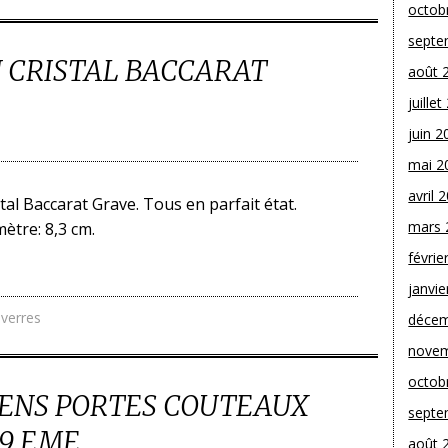
octob
septe
N CRISTAL BACCARAT
août 
juille
juin 2
mai 2
avril 
tal Baccarat Grave. Tous en parfait état.
mars 
ètre: 8,3 cm.
févrie
janvie
,
verres
décem
novem
octob
IENS PORTES COUTEAUX
septe
19 EME
août 