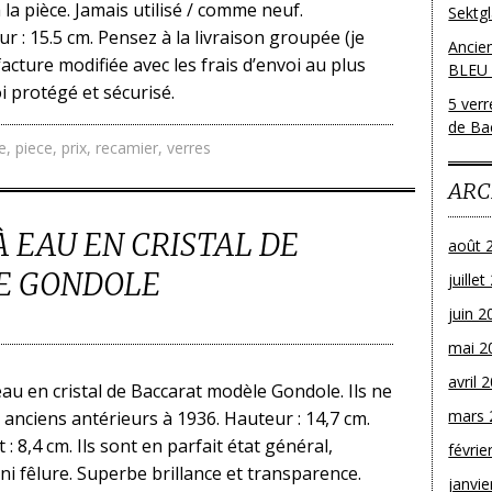
 la pièce. Jamais utilisé / comme neuf.
Sektg
r : 15.5 cm. Pensez à la livraison groupée (je
Ancie
acture modifiée avec les frais d’envoi au plus
BLEU
i protégé et sécurisé.
5 ver
de Bac
e
,
piece
,
prix
,
recamier
,
verres
ARC
À EAU EN CRISTAL DE
août 
E GONDOLE
juille
juin 2
mai 2
avril 
au en cristal de Baccarat modèle Gondole. Ils ne
mars 
 anciens antérieurs à 1936. Hauteur : 14,7 cm.
 8,4 cm. Ils sont en parfait état général,
févrie
 ni fêlure. Superbe brillance et transparence.
janvie