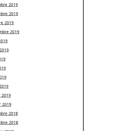
bre 2019
bre 2019
re 2019
mbre 2019
2019
t 2019
019
019
2019
2019
r 2019
r 2019
bre 2018
bre 2018