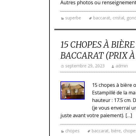
Autres photos ou renseignement
superbe
baccarat
,
cristal
,
gond
15 CHOPES À BIÈR
BACCARAT (PRIX À 
septembre 29, 2023
admin
15 chopes à bière on
Estampillé de la ma
hauteur : 17.5 cm. 
(je vous enverrai un
juste avant votre paiement). […]
chopes
baccarat
,
bière
,
chope