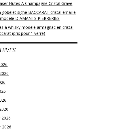
läser Flutes A Champagne Cristal Gravé
n gobelet signé BACCARAT cristal émaillé
 modèle DIAMANTS PIERRERIES
res à whisky modèle armagnac en cristal
carat (prix pour 1 verre)
HIVES
2026
t 2026
026
026
2026
2026
r 2026
r 2026