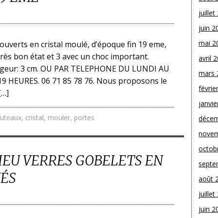
juille
juin 2
mai 2
ouverts en cristal moulé, d’époque fin 19 eme,
très bon état et 3 avec un choc important.
avril 
argeur: 3 cm. OU PAR TELEPHONE DU LUNDI AU
mars 
9 HEURES. 06 71 85 78 76. Nous proposons le
févrie
[…]
janvie
uteaux
,
cristal
,
mouler
,
portes
décem
novem
octob
IEU VERRES GOBELETS EN
septe
NÉS
août 
juille
juin 2