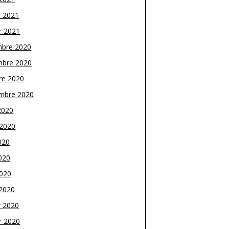
r 2021
r 2021
bre 2020
bre 2020
re 2020
mbre 2020
2020
t 2020
020
020
2020
2020
r 2020
r 2020