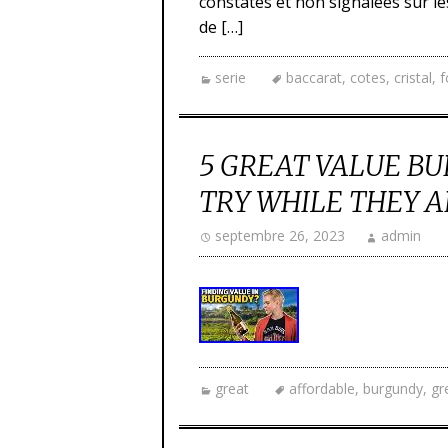
constatés et non signalées sur le
de […]
serie
baccarat
,
cotes
,
cristal
,
f
5 GREAT VALUE B
TRY WHILE THEY A
septembre 26, 2023
admin
great
affordable
,
burgundy
,
gr