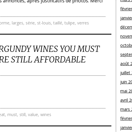
s annonces, après justificatifs de photos. Merci
févrie
janvie
orme
,
larges
,
série
,
st-louis
,
taillé
,
tulipe
,
verres
décem
novem
octob
URGUNDY WINES YOU MUST
septe
RE STILL AFFORDABLE
août 
juille
juin 2
mai 2
avril 
mars 
eat
,
must
,
still
,
value
,
wines
févrie
janvie