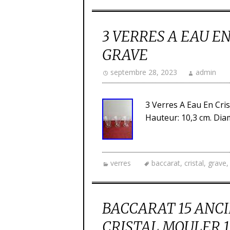
3 VERRES A EAU E
GRAVE
septembre 28, 2023
admin
3 Verres A Eau En Cris
Hauteur: 10,3 cm. Diam
verres
baccarat
,
cristal
,
grave
BACCARAT 15 ANC
CRISTAL MOULER 