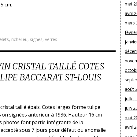
mai 2
5 cm.
avril 
mars 
févrie
elets
,
richelieu
,
signes
,
verres
janvie
décem
novem
VIN CRISTAL TAILLÉ COTES
octob
LIPE BACCARAT ST-LOUIS
septe
août 
juille
 cristal taillé épais. Cotes larges forme tulipe
juin 2
 Non signées antérieur à 1936. Hauteur 16 cm
mai 2
s photos font partie intégrante de la
avril 
r accepté sous 7 jours pour défaut ou anomalie
mars 