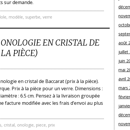
s sur demande.
décem
novem
ole
,
modèle
,
superbe
,
verre
octob
septe
E ONOLOGIE EN CRISTAL DE
août 
LA PIÈCE)
juille
juin 2
mai 2
avril 
ologie en cristal de Baccarat (prix à la pièce).
mars 
rque. Prix à la pièce pour un verre. Dimensions :
Diamètre : 6.5 cm. Pensez à la livraison groupée
févrie
e facture modifiée avec les frais d’envoi au plus
janvie
décem
novem
s
,
cristal
,
onologie
,
piece
,
prix