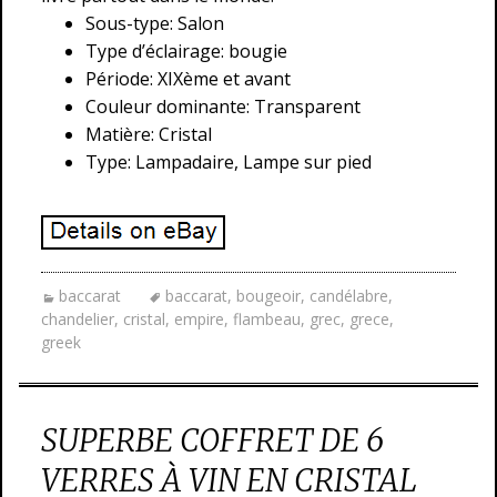
Sous-type: Salon
Type d’éclairage: bougie
Période: XIXème et avant
Couleur dominante: Transparent
Matière: Cristal
Type: Lampadaire, Lampe sur pied
baccarat
baccarat
,
bougeoir
,
candélabre
,
chandelier
,
cristal
,
empire
,
flambeau
,
grec
,
grece
,
greek
SUPERBE COFFRET DE 6
VERRES À VIN EN CRISTAL