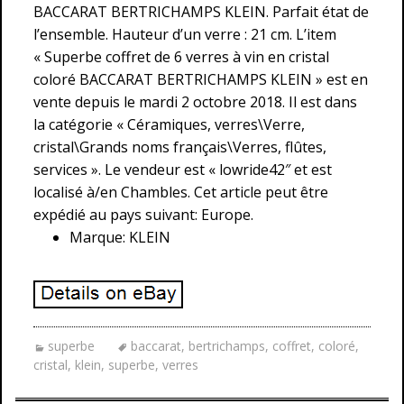
BACCARAT BERTRICHAMPS KLEIN. Parfait état de
l’ensemble. Hauteur d’un verre : 21 cm. L’item
« Superbe coffret de 6 verres à vin en cristal
coloré BACCARAT BERTRICHAMPS KLEIN » est en
vente depuis le mardi 2 octobre 2018. Il est dans
la catégorie « Céramiques, verres\Verre,
cristal\Grands noms français\Verres, flûtes,
services ». Le vendeur est « lowride42″ et est
localisé à/en Chambles. Cet article peut être
expédié au pays suivant: Europe.
Marque: KLEIN
superbe
baccarat
,
bertrichamps
,
coffret
,
coloré
,
cristal
,
klein
,
superbe
,
verres