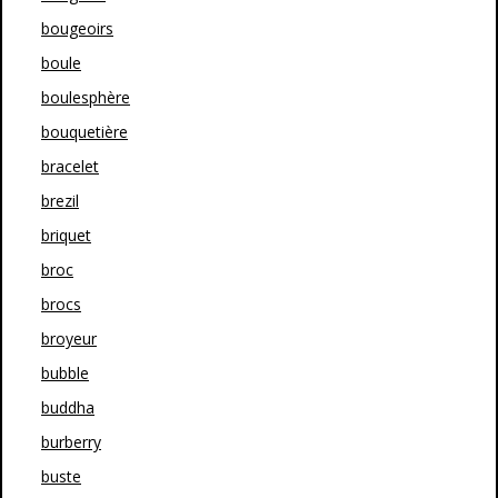
bougeoirs
boule
boulesphère
bouquetière
bracelet
brezil
briquet
broc
brocs
broyeur
bubble
buddha
burberry
buste