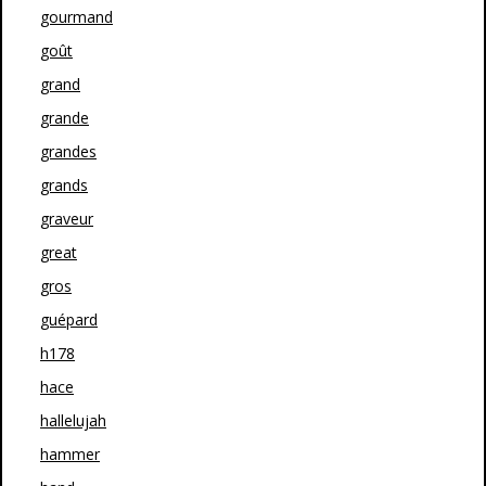
gourmand
goût
grand
grande
grandes
grands
graveur
great
gros
guépard
h178
hace
hallelujah
hammer