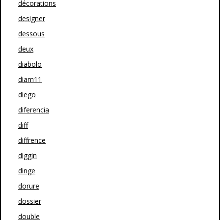
décorations
designer
dessous
deux
diabolo
diam11
diego
diferencia
diff
diffrence
diggin
dinge
dorure
dossier
double