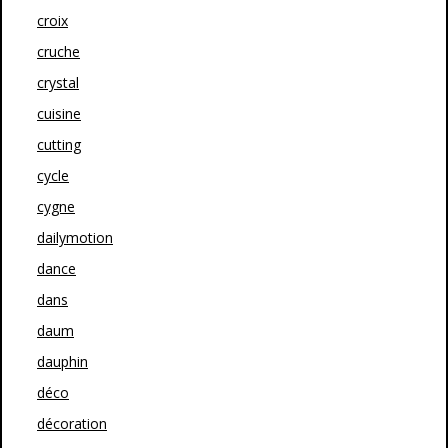
croix
cruche
crystal
cuisine
cutting
cycle
cygne
dailymotion
dance
dans
daum
dauphin
déco
décoration