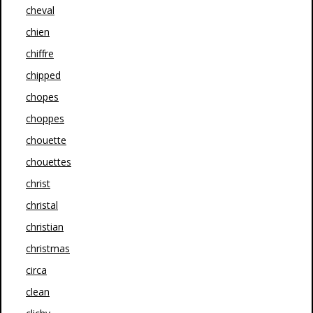
cheval
chien
chiffre
chipped
chopes
choppes
chouette
chouettes
christ
christal
christian
christmas
circa
clean