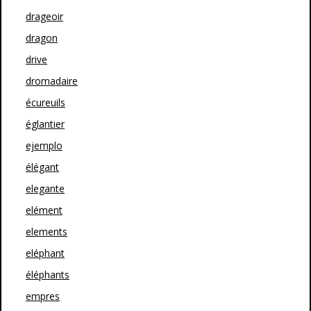
drageoir
dragon
drive
dromadaire
écureuils
églantier
ejemplo
élégant
elegante
elément
elements
eléphant
éléphants
empres