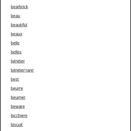
bearbrick
beau
beautiful
beaux
belle
belles
bénitier
bénitier'rare'
best
beurre
beurrier
beware
bicchiere
biscuit