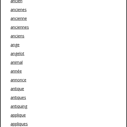
ancien
ancienes
ancienne
anciennes
anciens
ange
angelot
animal
année
annonce
antique
antiques
antiquing
applique
appliques