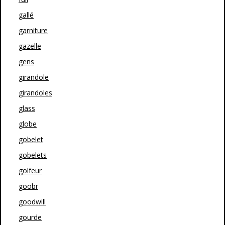
gallé
garniture
gazelle
gens
girandole
girandoles
glass
globe
gobelet
gobelets
golfeur
goobr
goodwill
gourde