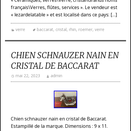
« Céramiques, verres\Verre, cristal\Grands noms
français\Verres, flûtes, services ». Le vendeur est
« lezardelatable » et est localisé dans ce pays: […]
verre
baccarat
,
cristal
,
rhin
,
roemer
,
verre
CHIEN SCHNAUZER NAIN EN
CRISTAL DE BACCARAT
mai 22, 2023
admin
Chien schnauzer nain en cristal de Baccarat.
Estampillé de la marque. Dimensions : 9 x 11.