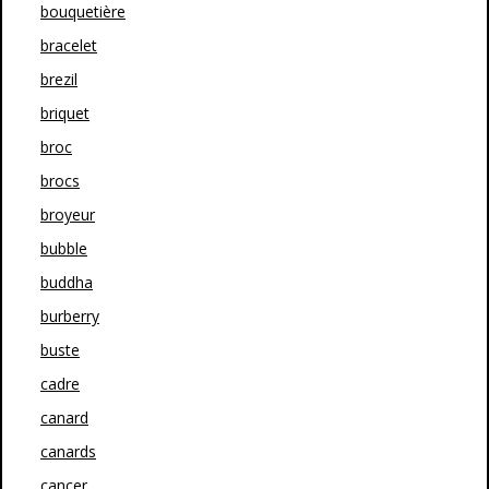
bouquetière
bracelet
brezil
briquet
broc
brocs
broyeur
bubble
buddha
burberry
buste
cadre
canard
canards
cancer