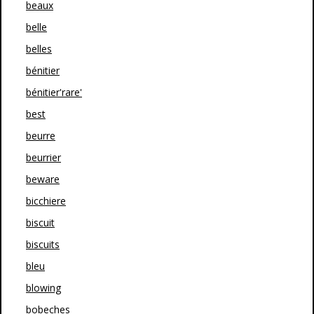
beaux
belle
belles
bénitier
bénitier'rare'
best
beurre
beurrier
beware
bicchiere
biscuit
biscuits
bleu
blowing
bobeches