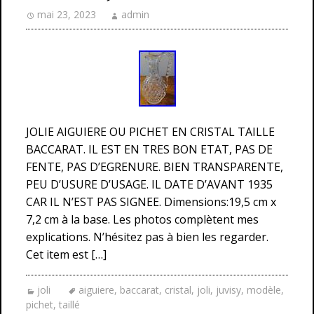
mai 23, 2023
admin
JOLIE AIGUIERE OU PICHET EN CRISTAL TAILLE
BACCARAT. IL EST EN TRES BON ETAT, PAS DE
FENTE, PAS D’EGRENURE. BIEN TRANSPARENTE,
PEU D’USURE D’USAGE. IL DATE D’AVANT 1935
CAR IL N’EST PAS SIGNEE. Dimensions:19,5 cm x
7,2 cm à la base. Les photos complètent mes
explications. N’hésitez pas à bien les regarder.
Cet item est […]
joli
aiguiere
,
baccarat
,
cristal
,
joli
,
juvisy
,
modèle
,
pichet
,
taillé