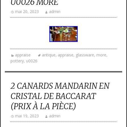
U0026 MORE
mai 20, 2023
admin
appraise
antique
,
appraise
,
glassware
,
more
,
pottery
,
u0026
2 CANARDS MANDARIN EN
CRISTAL DE BACCARAT
(PRIX À LA PIÈCE)
mai 19, 2023
admin