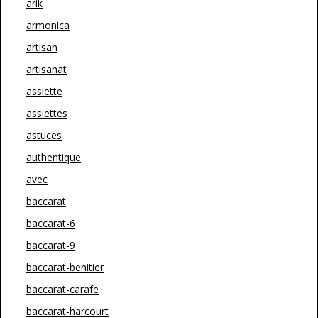
arik
armonica
artisan
artisanat
assiette
assiettes
astuces
authentique
avec
baccarat
baccarat-6
baccarat-9
baccarat-benitier
baccarat-carafe
baccarat-harcourt