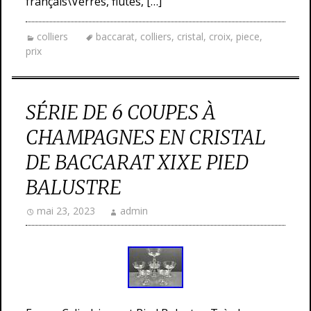
français\Verres, flûtes, […]
colliers
baccarat
,
colliers
,
cristal
,
croix
,
piece
,
prix
SÉRIE DE 6 COUPES À
CHAMPAGNES EN CRISTAL
DE BACCARAT XIXE PIED
BALUSTRE
mai 23, 2023
admin