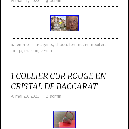
mai 21, 2023
admin
femme
agents
,
choqu
,
femme
,
immobiliers
,
lorsqu
,
maison
,
vendu
1 COLLIER CUR ROUGE EN
CRISTAL DE BACCARAT
mai 20, 2023
admin