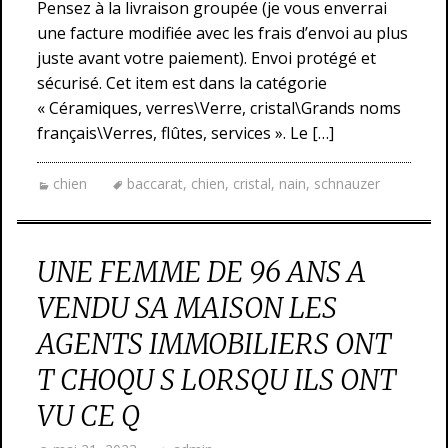
Pensez à la livraison groupée (je vous enverrai
une facture modifiée avec les frais d’envoi au plus
juste avant votre paiement). Envoi protégé et
sécurisé. Cet item est dans la catégorie
« Céramiques, verres\Verre, cristal\Grands noms
français\Verres, flûtes, services ». Le […]
chien
baccarat
,
chien
,
cristal
,
nain
,
schnauzer
UNE FEMME DE 96 ANS A
VENDU SA MAISON LES
AGENTS IMMOBILIERS ONT
T CHOQU S LORSQU ILS ONT
VU CE Q