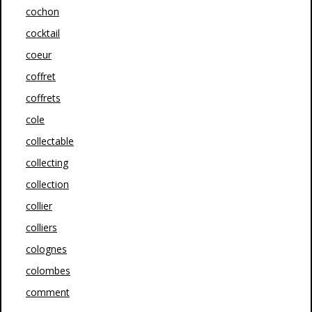
cochon
cocktail
coeur
coffret
coffrets
cole
collectable
collecting
collection
collier
colliers
colognes
colombes
comment