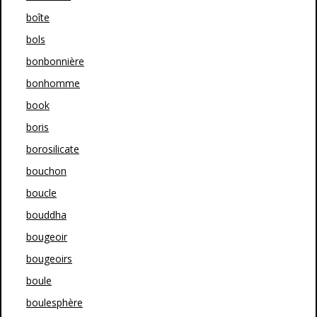
boîte
bols
bonbonnière
bonhomme
book
boris
borosilicate
bouchon
boucle
bouddha
bougeoir
bougeoirs
boule
boulesphère