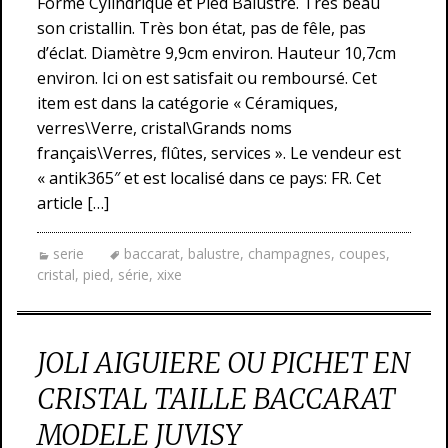
Forme Cylindrique et Pied Balustre. Très beau
son cristallin. Très bon état, pas de fêle, pas
d’éclat. Diamètre 9,9cm environ. Hauteur 10,7cm
environ. Ici on est satisfait ou remboursé. Cet
item est dans la catégorie « Céramiques,
verres\Verre, cristal\Grands noms
français\Verres, flûtes, services ». Le vendeur est
« antik365″ et est localisé dans ce pays: FR. Cet
article […]
serie
baccarat
,
balustre
,
champagnes
,
coupes
,
cristal
,
pied
,
série
,
xixe
JOLI AIGUIERE OU PICHET EN
CRISTAL TAILLE BACCARAT
MODELE JUVISY