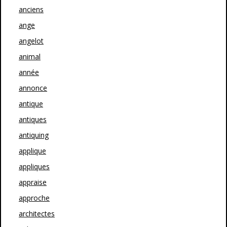
anciens
ange
angelot
animal
année
annonce
antique
antiques
antiquing
applique
appliques
appraise
approche
architectes