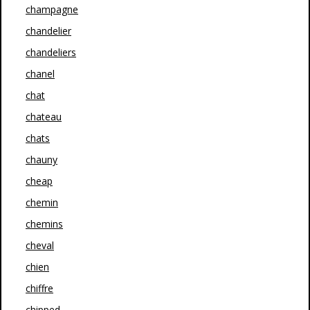
champagne
chandelier
chandeliers
chanel
chat
chateau
chats
chauny
cheap
chemin
chemins
cheval
chien
chiffre
chipped