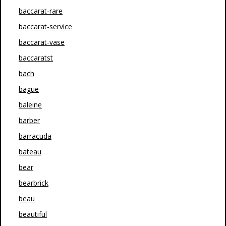
baccarat-rare
baccarat-service
baccarat-vase
baccaratst
bach
bague
baleine
barber
barracuda
bateau
bear
bearbrick
beau
beautiful