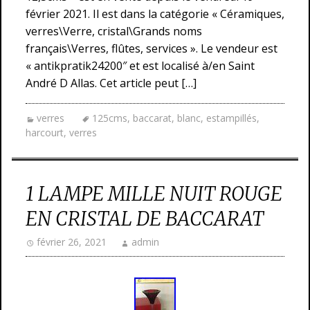
février 2021. Il est dans la catégorie « Céramiques,
verres\Verre, cristal\Grands noms
français\Verres, flûtes, services ». Le vendeur est
« antikpratik24200″ et est localisé à/en Saint
André D Allas. Cet article peut […]
verres
125cms
,
baccarat
,
blanc
,
estampillés
,
harcourt
,
verres
1 LAMPE MILLE NUIT ROUGE
EN CRISTAL DE BACCARAT
février 26, 2021
admin