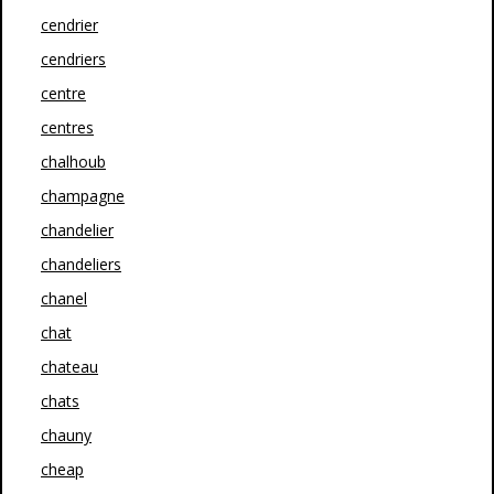
cendrier
cendriers
centre
centres
chalhoub
champagne
chandelier
chandeliers
chanel
chat
chateau
chats
chauny
cheap