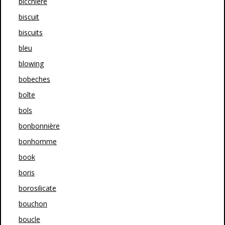
bicchiere
biscuit
biscuits
bleu
blowing
bobeches
boîte
bols
bonbonnière
bonhomme
book
boris
borosilicate
bouchon
boucle