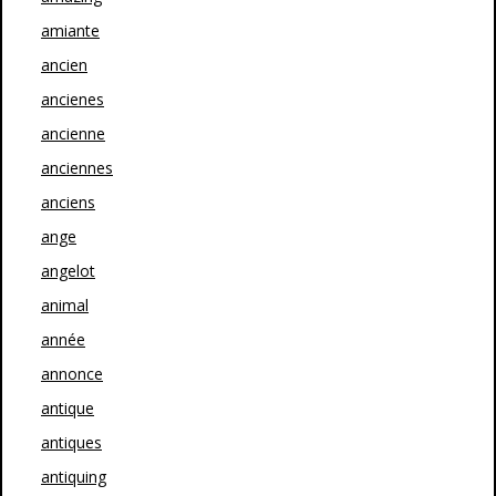
amiante
ancien
ancienes
ancienne
anciennes
anciens
ange
angelot
animal
année
annonce
antique
antiques
antiquing