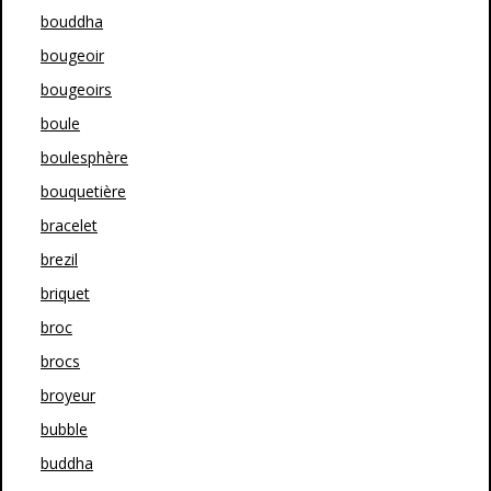
bouddha
bougeoir
bougeoirs
boule
boulesphère
bouquetière
bracelet
brezil
briquet
broc
brocs
broyeur
bubble
buddha