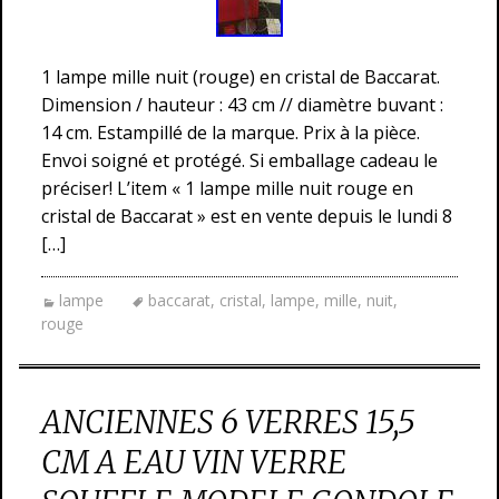
1 lampe mille nuit (rouge) en cristal de Baccarat.
Dimension / hauteur : 43 cm // diamètre buvant :
14 cm. Estampillé de la marque. Prix à la pièce.
Envoi soigné et protégé. Si emballage cadeau le
préciser! L’item « 1 lampe mille nuit rouge en
cristal de Baccarat » est en vente depuis le lundi 8
[…]
lampe
baccarat
,
cristal
,
lampe
,
mille
,
nuit
,
rouge
ANCIENNES 6 VERRES 15,5
CM A EAU VIN VERRE