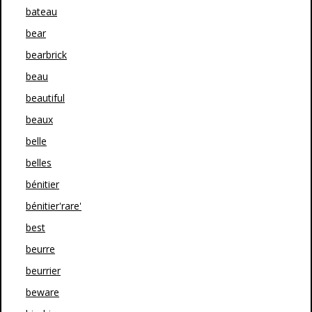
bateau
bear
bearbrick
beau
beautiful
beaux
belle
belles
bénitier
bénitier'rare'
best
beurre
beurrier
beware