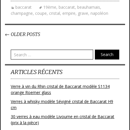
baccarat
19ème
,
baccarat
,
beauharnais
,
champagne
,
coupe
,
cristal
,
empire
,
grave
,
napoléon
←
OLDER POSTS
Post navigation
Search
ARTICLES RÉCENTS
Verre à vin du Rhin cristal de Baccarat modèle S1134
orange Roemer glass
Verres à whisky modèle Sévigné cristal de Baccarat H9
cm
30 verres à eau modèle Livourne en cristal de Baccarat
(prix à la pièce)