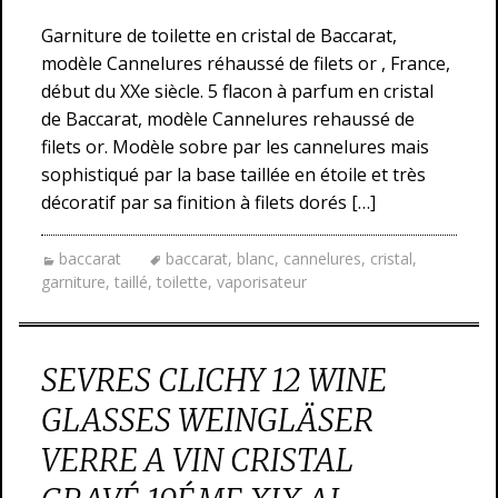
Garniture de toilette en cristal de Baccarat,
modèle Cannelures réhaussé de filets or , France,
début du XXe siècle. 5 flacon à parfum en cristal
de Baccarat, modèle Cannelures rehaussé de
filets or. Modèle sobre par les cannelures mais
sophistiqué par la base taillée en étoile et très
décoratif par sa finition à filets dorés […]
baccarat
baccarat
,
blanc
,
cannelures
,
cristal
,
garniture
,
taillé
,
toilette
,
vaporisateur
SEVRES CLICHY 12 WINE
GLASSES WEINGLÄSER
VERRE A VIN CRISTAL