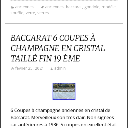
anciennes
anciennes
,
baccarat
,
gondole
,
modèle
,
souffle
,
verre
,
verres
BACCARAT 6 COUPES À
CHAMPAGNE EN CRISTAL
TAILLÉ FIN 19 ÈME
février 25, 2021
admin
6 Coupes à champagne anciennes en cristal de
Baccarat. Merveilleux son très clair. Non signées
car antérieures à 1936. 5 coupes en excellent état.