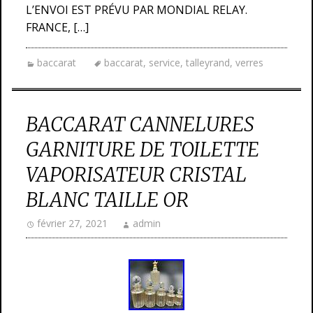
L’ENVOI EST PRÉVU PAR MONDIAL RELAY.
FRANCE, […]
baccarat
baccarat
,
service
,
talleyrand
,
verres
BACCARAT CANNELURES
GARNITURE DE TOILETTE
VAPORISATEUR CRISTAL
BLANC TAILLE OR
février 27, 2021
admin