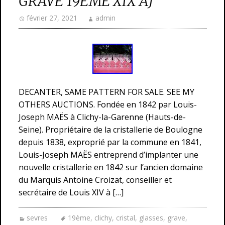
GRAVÉ 19ÉME XIX AJ
février 27, 2021
admin
DECANTER, SAME PATTERN FOR SALE. SEE MY
OTHERS AUCTIONS. Fondée en 1842 par Louis-
Joseph MAËS à Clichy-la-Garenne (Hauts-de-
Seine). Propriétaire de la cristallerie de Boulogne
depuis 1838, exproprié par la commune en 1841,
Louis-Joseph MAËS entreprend d’implanter une
nouvelle cristallerie en 1842 sur l’ancien domaine
du Marquis Antoine Croizat, conseiller et
secrétaire de Louis XIV à […]
sevres
19ème
,
clichy
,
cristal
,
glasses
,
grave
,