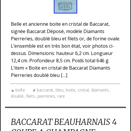
Belle et ancienne boite en cristal de Baccarat,
signée Baccarat Déposé, modèle Diamants
Pierreries, doublé bleu et filets or, de forme ovale.
L’ensemble est en très bon état, voir photos ci-
dessus. Dimensions: hauteur 6,2 cm. Longueur
12,4 cm. Profondeur 8,5 cm. Poids total 646 g.
L’item « Boite en cristal de Baccarat Diamants
Pierreries doublé bleu […]
boîte
baccarat
,
bleu
,
boite
,
cristal
,
diamants
,
doublé
,
filets
,
pierreries
,
rare
BACCARAT BEAUHARNAIS 4