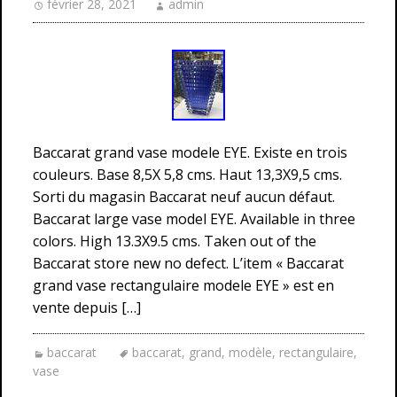
février 28, 2021
admin
Baccarat grand vase modele EYE. Existe en trois
couleurs. Base 8,5X 5,8 cms. Haut 13,3X9,5 cms.
Sorti du magasin Baccarat neuf aucun défaut.
Baccarat large vase model EYE. Available in three
colors. High 13.3X9.5 cms. Taken out of the
Baccarat store new no defect. L’item « Baccarat
grand vase rectangulaire modele EYE » est en
vente depuis […]
baccarat
baccarat
,
grand
,
modèle
,
rectangulaire
,
vase