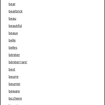
bear
bearbrick
beau
beautiful
beaux
belle
belles
bénitier
bénitier'rare'
best
beurre
beurrier
beware
bicchiere