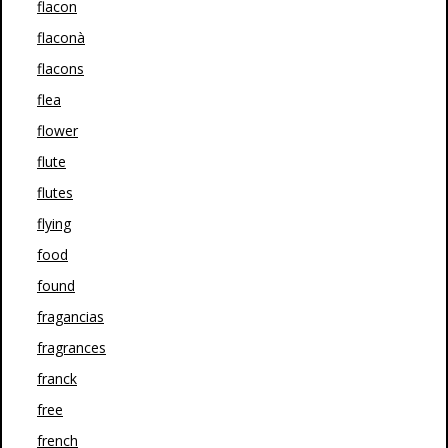
flacon
flaconà
flacons
flea
flower
flute
flutes
flying
food
found
fragancias
fragrances
franck
free
french