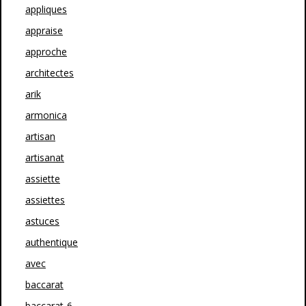
appliques
appraise
approche
architectes
arik
armonica
artisan
artisanat
assiette
assiettes
astuces
authentique
avec
baccarat
baccarat-6