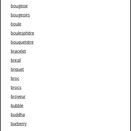
bougeoir
bougeoirs
boule
boulesphère
bouquetière
bracelet
brezil
briquet
broc
brocs
broyeur
bubble
buddha
burberry