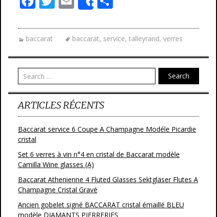
F
T
E
P
Share
ac
w
m
ar
e
itt
ai
ta
baccarat
baccarat
,
service
,
talleyrand
,
verres
b
er
l
g
o
er
o
Search
k
ARTICLES RÉCENTS
Baccarat service 6 Coupe A Champagne Modéle Picardie
cristal
Set 6 verres à vin n°4 en cristal de Baccarat modèle
Camilla Wine glasses (A)
Baccarat Athenienne 4 Fluted Glasses Sektgläser Flutes A
Champagne Cristal Gravé
Ancien gobelet signé BACCARAT cristal émaillé BLEU
modèle DIAMANTS PIERRERIES