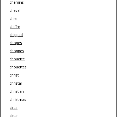
chemins
cheval
chien
chiffre
chipped
chopes
choppes
chouette
chouettes
christ
christal
christian
christmas
circa
clean