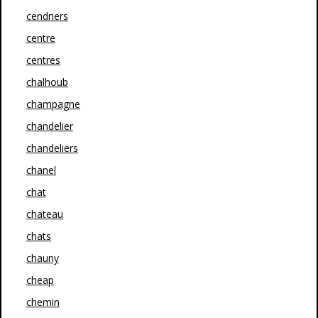
cendriers
centre
centres
chalhoub
champagne
chandelier
chandeliers
chanel
chat
chateau
chats
chauny
cheap
chemin