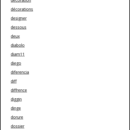
décoration
décorations
designer
dessous
deux
diabolo
diam11
diego
diferencia
diff
diffrence
diggin
dinge
dorure
dossier