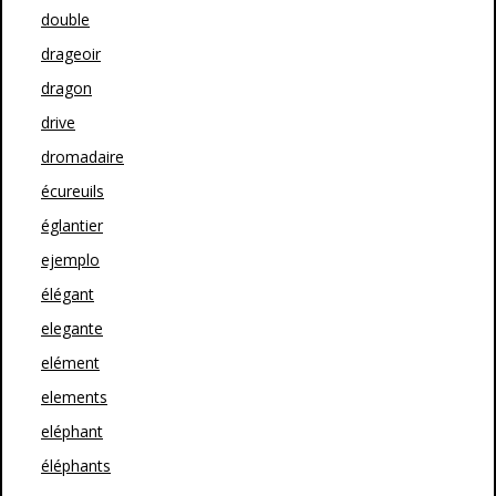
double
drageoir
dragon
drive
dromadaire
écureuils
églantier
ejemplo
élégant
elegante
elément
elements
eléphant
éléphants