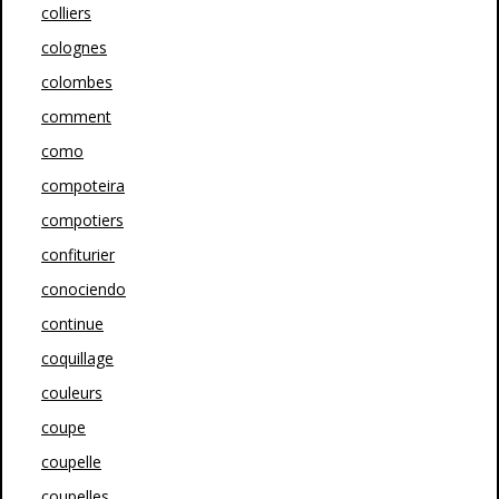
colliers
colognes
colombes
comment
como
compoteira
compotiers
confiturier
conociendo
continue
coquillage
couleurs
coupe
coupelle
coupelles