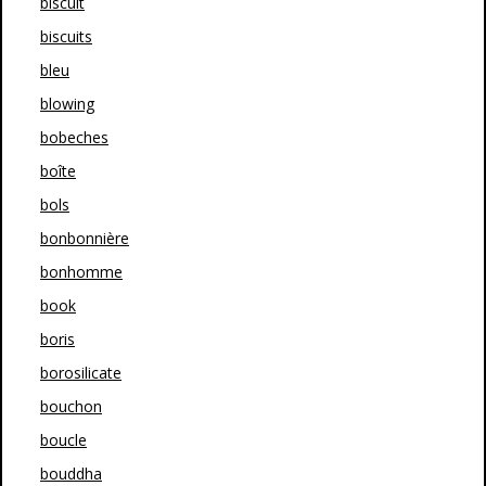
biscuit
biscuits
bleu
blowing
bobeches
boîte
bols
bonbonnière
bonhomme
book
boris
borosilicate
bouchon
boucle
bouddha