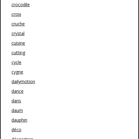
crocodile
croix
cruche
crystal
cuisine
cutting
cycle
cygne
dailymotion
dance
dans
daum
dauphin
déco