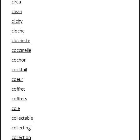
circa
clean
clichy
cloche
clochette
coccinelle
cochon
cocktail
coeur
coffret
coffrets
cole
collectable
collecting
collection