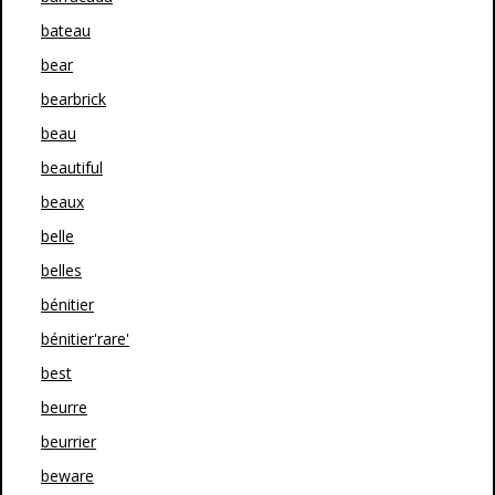
bateau
bear
bearbrick
beau
beautiful
beaux
belle
belles
bénitier
bénitier'rare'
best
beurre
beurrier
beware