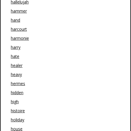
hallelujah
hammer
hand
harcourt
harmonie
harry
hate
healer
heavy
hermes
hidden
high
histoire
holiday
house