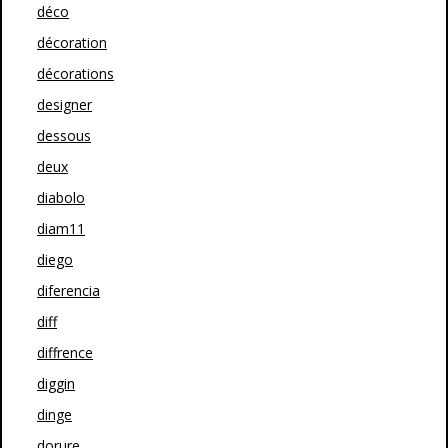
déco
décoration
décorations
designer
dessous
deux
diabolo
diam11
diego
diferencia
diff
diffrence
diggin
dinge
dorure