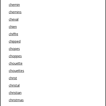
chemin
chemins
cheval
chien
chiffre
chipped
chopes
choppes
chouette
chouettes
christ
christal
christian
christmas