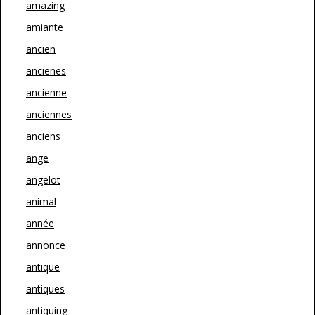
amazing
amiante
ancien
ancienes
ancienne
anciennes
anciens
ange
angelot
animal
année
annonce
antique
antiques
antiquing