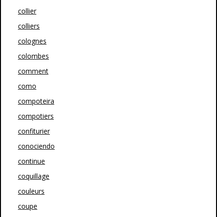
collier
colliers
colognes
colombes
comment
como
compoteira
compotiers
confiturier
conociendo
continue
coquillage
couleurs
coupe