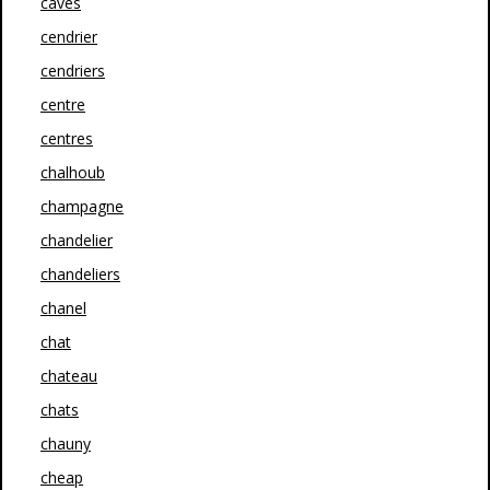
caves
cendrier
cendriers
centre
centres
chalhoub
champagne
chandelier
chandeliers
chanel
chat
chateau
chats
chauny
cheap