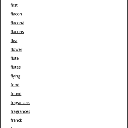
first
flacon
flaconà
flacons
flea
flower
flute
flutes
flying
food
found
fragancias
fragrances
franck