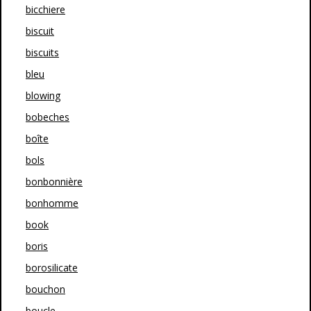
bicchiere
biscuit
biscuits
bleu
blowing
bobeches
boîte
bols
bonbonnière
bonhomme
book
boris
borosilicate
bouchon
boucle