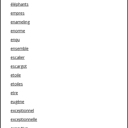
éléphants
empres
enameling
enorme
enqu
ensemble
escalier
escargot
etoile
etoiles
etre
eugène
exceptionnel
exceptionnelle