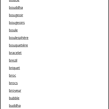
bouddha
bougeoir
bougeoirs
boule
boulesphère
bouquetière
bracelet
brezil
briquet
broc
brocs
broyeur
bubble
buddha