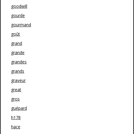
goodwill
gourde
gourmand
goût
grand
grande
grandes
grands
graveur
great
gros
guépard
h178
hace