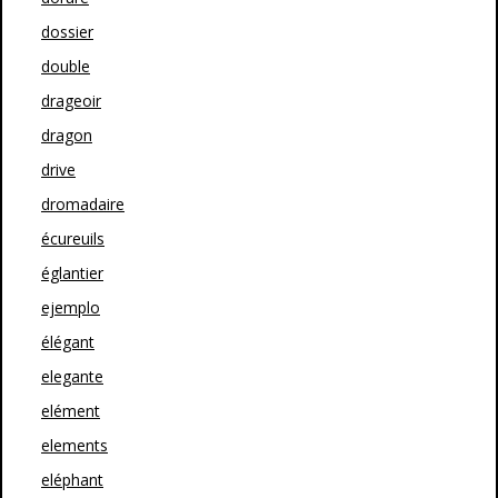
dossier
double
drageoir
dragon
drive
dromadaire
écureuils
églantier
ejemplo
élégant
elegante
elément
elements
eléphant