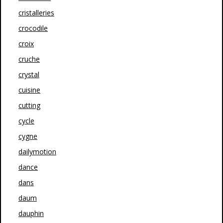
cristalleries
crocodile
croix
cruche
crystal
cuisine
cutting
cycle
cygne
dailymotion
dance
dans
daum
dauphin