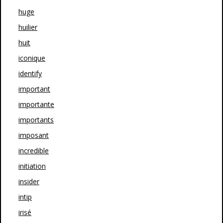
huge
huilier
huit
iconique
identify
important
importante
importants
imposant
incredible
initiation
insider
intip
irisé