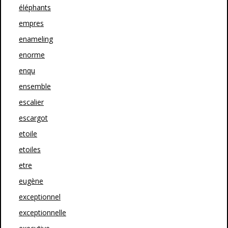
éléphants
empres
enameling
enorme
enqu
ensemble
escalier
escargot
etoile
etoiles
etre
eugène
exceptionnel
exceptionnelle