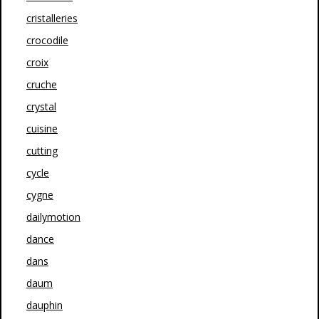
cristalleries
crocodile
croix
cruche
crystal
cuisine
cutting
cycle
cygne
dailymotion
dance
dans
daum
dauphin