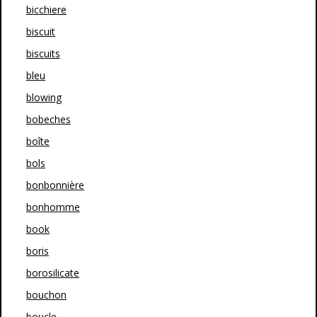
bicchiere
biscuit
biscuits
bleu
blowing
bobeches
boîte
bols
bonbonnière
bonhomme
book
boris
borosilicate
bouchon
boucle