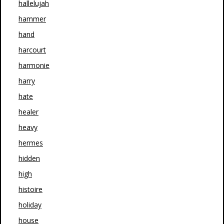
hallelujah
hammer
hand
harcourt
harmonie
harry
hate
healer
heavy
hermes
hidden
high
histoire
holiday
house