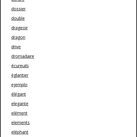
dossier
double
drageoir
dragon
drive
dromadaire
écureuils
églantier
ejemplo
élégant
elegante
elément
elements
eléphant