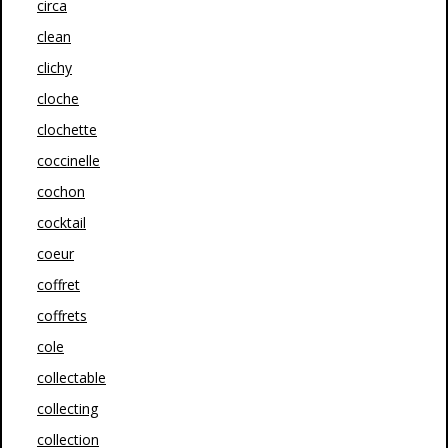
circa
clean
clichy
cloche
clochette
coccinelle
cochon
cocktail
coeur
coffret
coffrets
cole
collectable
collecting
collection