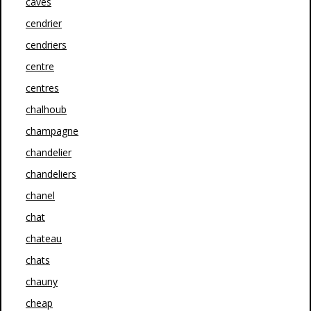
caves
cendrier
cendriers
centre
centres
chalhoub
champagne
chandelier
chandeliers
chanel
chat
chateau
chats
chauny
cheap