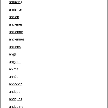
amazing
amiante
ancien
ancienes
ancienne
anciennes
anciens
ange
angelot
animal
année
annonce
antique
antiques
antiquing