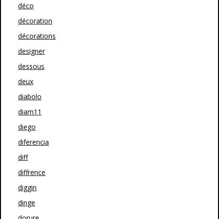
déco
décoration
décorations
designer
dessous
deux
diabolo
diam11
diego
diferencia
diff
diffrence
diggin
dinge
dorure