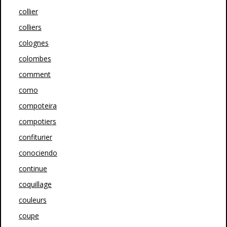
collier
colliers
colognes
colombes
comment
como
compoteira
compotiers
confiturier
conociendo
continue
coquillage
couleurs
coupe