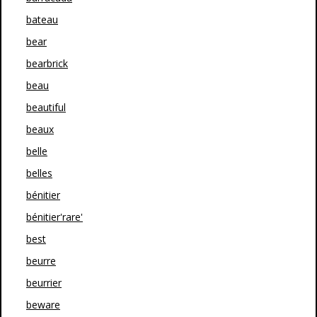
bateau
bear
bearbrick
beau
beautiful
beaux
belle
belles
bénitier
bénitier'rare'
best
beurre
beurrier
beware