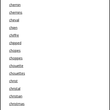
chemin
chemins
cheval
chien
chiffre
chipped
chopes
choppes
chouette
chouettes
christ
christal
christian
christmas