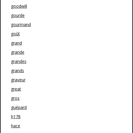
goodwill
gourde
gourmand
goût
grand
grande
grandes
grands
graveur
great
gros
guépard
h178
hace