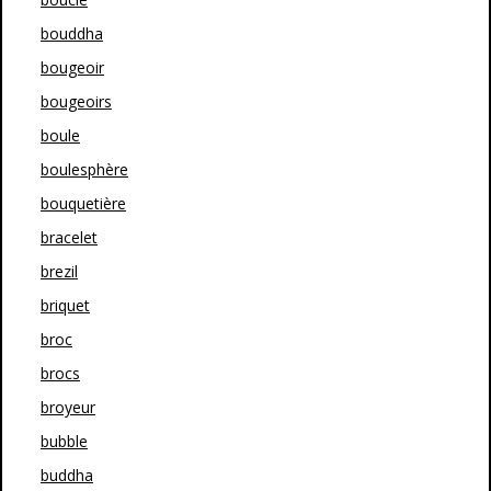
bouddha
bougeoir
bougeoirs
boule
boulesphère
bouquetière
bracelet
brezil
briquet
broc
brocs
broyeur
bubble
buddha