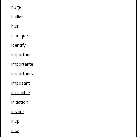
huge
huilier
huit
iconique
identify
important
importante
importants
imposant
incredible
initiation
insider
intip
irisé