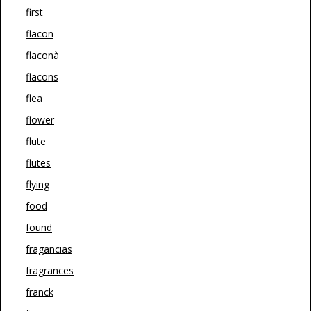
first
flacon
flaconà
flacons
flea
flower
flute
flutes
flying
food
found
fragancias
fragrances
franck