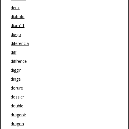
deux
diabolo
diam11
diego
diferencia
diff
diffrence
diggin
dinge
dorure
dossier
double
drageoir
dragon