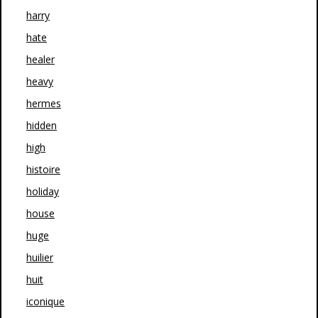
harry
hate
healer
heavy
hermes
hidden
high
histoire
holiday
house
huge
huilier
huit
iconique