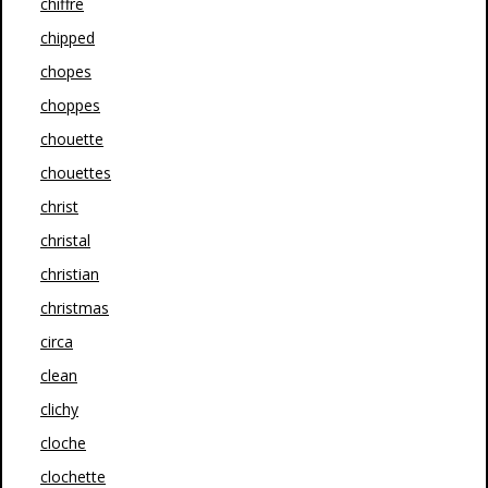
chiffre
chipped
chopes
choppes
chouette
chouettes
christ
christal
christian
christmas
circa
clean
clichy
cloche
clochette