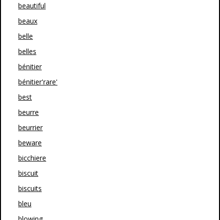
beautiful
beaux
belle
belles
bénitier
bénitier'rare'
best
beurre
beurrier
beware
bicchiere
biscuit
biscuits
bleu
blowing