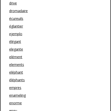
drive
dromadaire
écureuils
églantier
ejemplo
élégant
elegante
elément
elements
eléphant
éléphants
empres
enameling
enorme
enqu