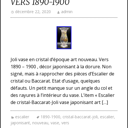
VERS 1890-1900
décembre 22, 2020
admin
Joli vase en cristal d’époque art nouveau. Vers
1890 – 1900 , décor japonisant à la dorure. Non
signé, mais à rapprocher des pièces d’Escalier de
cristal ou Baccarat. Etat d’usage, quelques
défauts. Un petit manque sur un angle du col et
des rayures à l’intérieur du vase. L’item « Escalier
de cristal-Baccarat-Joli vase japonisant art […]
escalier
1890-1900
,
cristal-baccarat-joli
,
escalier
,
japonisant
,
nouveau
,
vase
,
vers