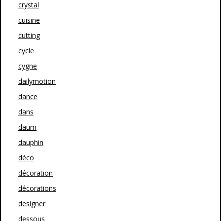
crystal
cuisine
cutting
cycle
cygne
dailymotion
dance
dans
daum
dauphin
déco
décoration
décorations
designer
dessous