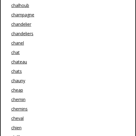
chalhoub
champagne
chandelier
chandeliers
chanel
chat
chateau
chats
chauny
cheap
chemin
chemins
cheval
chien