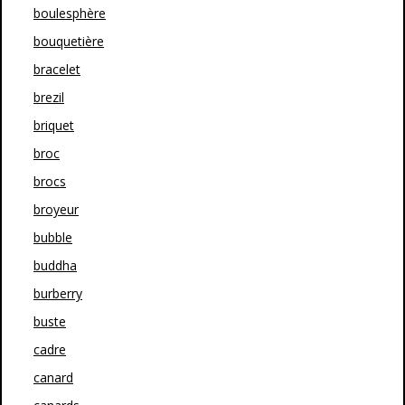
boulesphère
bouquetière
bracelet
brezil
briquet
broc
brocs
broyeur
bubble
buddha
burberry
buste
cadre
canard