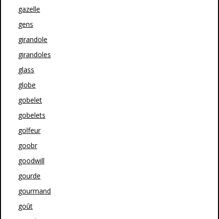
gazelle
gens
girandole
girandoles
glass
globe
gobelet
gobelets
golfeur
goobr
goodwill
gourde
gourmand
goût