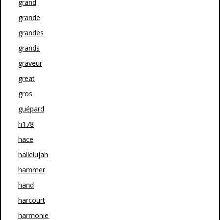
grand
grande
grandes
grands
graveur
great
gros
guépard
h178
hace
hallelujah
hammer
hand
harcourt
harmonie