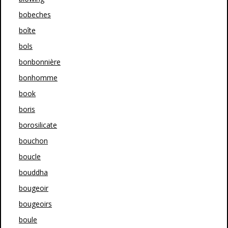
bobeches
boîte
bols
bonbonnière
bonhomme
book
boris
borosilicate
bouchon
boucle
bouddha
bougeoir
bougeoirs
boule