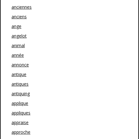
anciennes
anciens
ange
angelot
animal
année
annonce
antique
antiques
antiquing
applique
appliques
appraise
approche