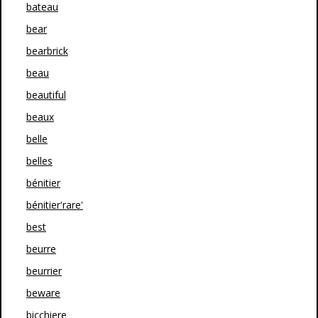
bateau
bear
bearbrick
beau
beautiful
beaux
belle
belles
bénitier
bénitier'rare'
best
beurre
beurrier
beware
bicchiere