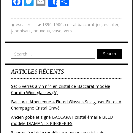
F
T
E
P
Share
ac
w
m
ar
e
itt
ai
ta
escalier
1890-1900
,
cristal-baccarat-joli
,
escalier
,
b
er
l
g
japonisant
,
nouveau
,
vase
,
vers
o
er
o
Search
k
ARTICLES RÉCENTS
Set 6 verres à vin n°4 en cristal de Baccarat modèle
Camilla Wine glasses (A)
Baccarat Athenienne 4 Fluted Glasses Sektgläser Flutes A
Champagne Cristal Gravé
Ancien gobelet signé BACCARAT cristal émaillé BLEU
modèle DIAMANTS PIERRERIES
5 verres à whisky modèle armagnac en cristal de