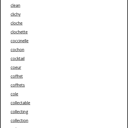
clean
clichy
cloche
clochette
coccinelle
cochon
cocktail
coeur
coffret
coffrets
cole
collectable
collecting
collection