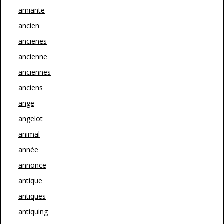
amiante
ancien
ancienes
ancienne
anciennes
anciens
ange
angelot
animal
année
annonce
antique
antiques
antiquing