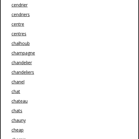
cendrier
cendriers
centre
centres
chalhoub
champagne
chandelier
chandeliers
chanel
chat
chateau
chats
chauny
cheap