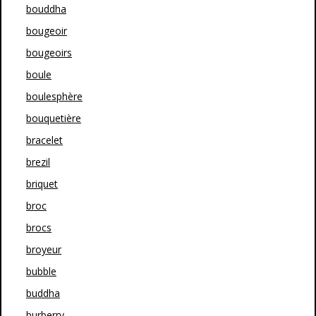
bouddha
bougeoir
bougeoirs
boule
boulesphère
bouquetière
bracelet
brezil
briquet
broc
brocs
broyeur
bubble
buddha
burberry