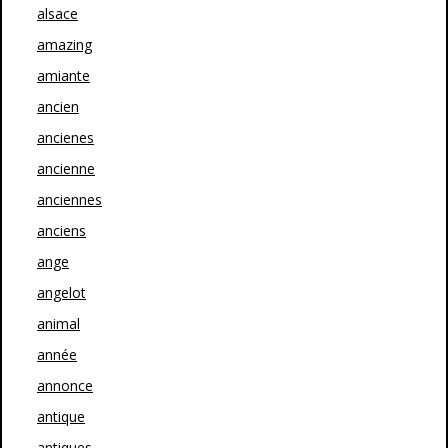
alsace
amazing
amiante
ancien
ancienes
ancienne
anciennes
anciens
ange
angelot
animal
année
annonce
antique
antiques