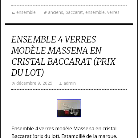
ensemble
anciens
,
baccarat
,
ensemble
,
verres
ENSEMBLE 4 VERRES
MODÈLE MASSENA EN
CRISTAL BACCARAT (PRIX
DU LOT)
décembre 9, 2025
admin
Ensemble 4 verres modèle Massena en cristal
Baccarat (prix du lot). Estampillé de la marque.