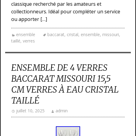
classique recherché par les amateurs et
collectionneurs. Idéal pour compléter un service
ou apporter […]
ensemble
baccarat
,
cristal
,
ensemble
,
missouri
,
taillé
,
verres
ENSEMBLE DE 4 VERRES
BACCARAT MISSOURI 15,5
CM VERRES À EAU CRISTAL
TAILLÉ
juillet 10, 2025
admin