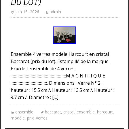
DU LOT)
juin 16, 2026
admin
Ensemble 4 verres modèle Harcourt en cristal
Baccarat (prix du lot). Estampillé de la marque.
Prix de l’ensemble de 4 verres.
::::::::::::::::::::::::::::::::::::::::::::::::::::::::::::::::M A G N I F I Q U E
::::::::::::::::::::::::::::::::::::::::::. Dimensions : Verre N° 2 :
hauteur : 15.5 cm /. Hauteur : 13.5 cm /. Hauteur :
9.7 cm /. Diamètre : […]
ensemble
baccarat
,
cristal
,
ensemble
,
harcourt
,
modèle
,
prix
,
verres