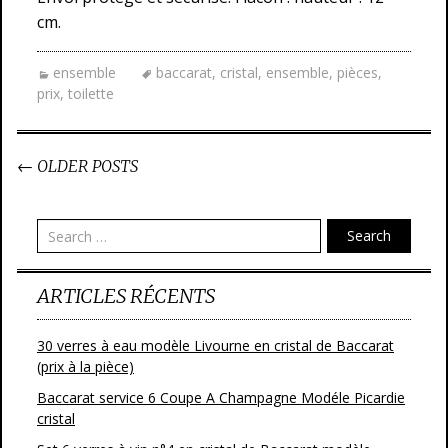
cm.
ensemble
baccarat
,
cristal
,
ensemble
,
pièces
,
prix
,
toilette
←
OLDER POSTS
Post navigation
Search
ARTICLES RÉCENTS
30 verres à eau modèle Livourne en cristal de Baccarat
(prix à la pièce)
Baccarat service 6 Coupe A Champagne Modéle Picardie
cristal