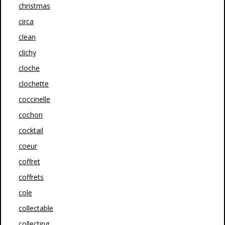
christmas
circa
clean
clichy
cloche
clochette
coccinelle
cochon
cocktail
coeur
coffret
coffrets
cole
collectable
collecting