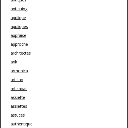
antiquing
applique
appliques
appraise
approche
architectes
arik
armonica
artisan
artisanat
assiette
assiettes
astuces
authentique