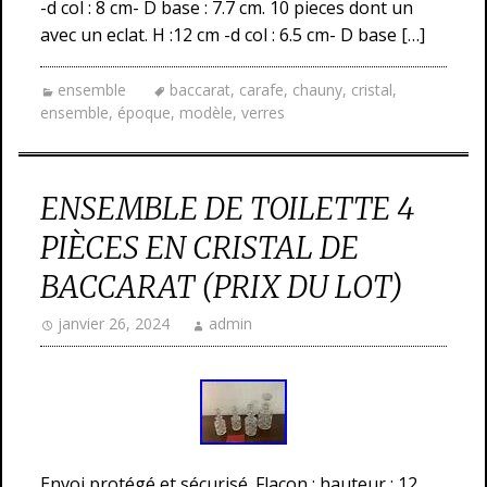
-d col : 8 cm- D base : 7.7 cm. 10 pieces dont un
avec un eclat. H :12 cm -d col : 6.5 cm- D base […]
ensemble
baccarat
,
carafe
,
chauny
,
cristal
,
ensemble
,
époque
,
modèle
,
verres
ENSEMBLE DE TOILETTE 4
PIÈCES EN CRISTAL DE
BACCARAT (PRIX DU LOT)
janvier 26, 2024
admin
Envoi protégé et sécurisé. Flacon : hauteur : 12