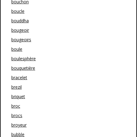
bouchon
boucle
bouddha
bougeoir
bougeoirs
boule
boulesphère
bouquetière
bracelet
brezil
briquet
broc
brocs
broyeur
bubble