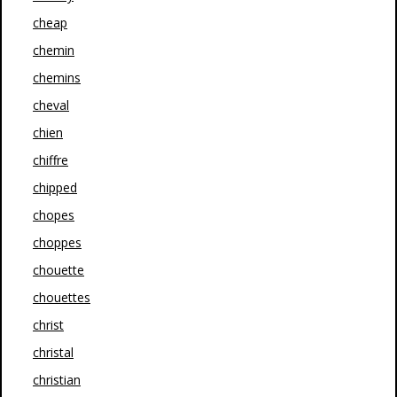
cheap
chemin
chemins
cheval
chien
chiffre
chipped
chopes
choppes
chouette
chouettes
christ
christal
christian