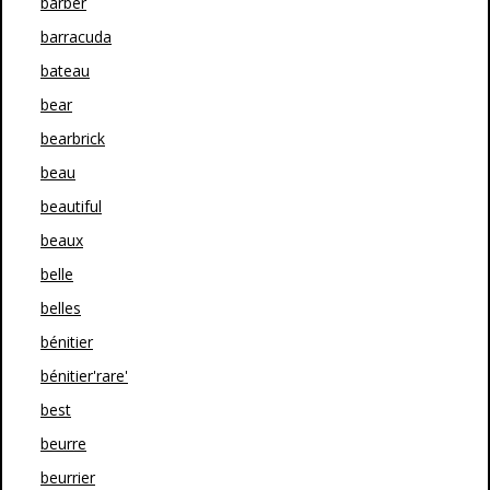
barber
barracuda
bateau
bear
bearbrick
beau
beautiful
beaux
belle
belles
bénitier
bénitier'rare'
best
beurre
beurrier