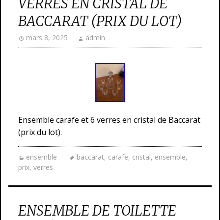
VERRES EN CRISTAL DE
BACCARAT (PRIX DU LOT)
mars 8, 2025
admin
Ensemble carafe et 6 verres en cristal de Baccarat
(prix du lot).
ensemble
baccarat
,
carafe
,
cristal
,
ensemble
,
prix
,
verres
ENSEMBLE DE TOILETTE