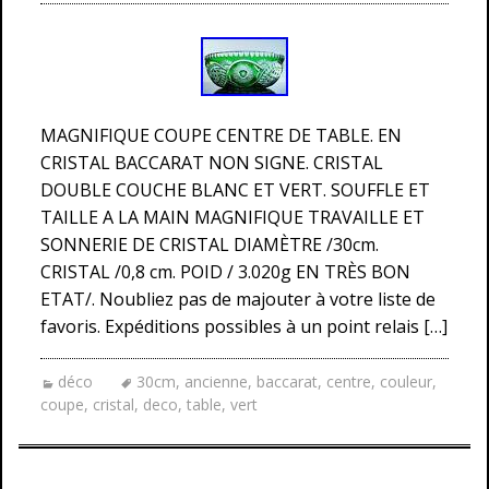
MAGNIFIQUE COUPE CENTRE DE TABLE. EN
CRISTAL BACCARAT NON SIGNE. CRISTAL
DOUBLE COUCHE BLANC ET VERT. SOUFFLE ET
TAILLE A LA MAIN MAGNIFIQUE TRAVAILLE ET
SONNERIE DE CRISTAL DIAMÈTRE /30cm.
CRISTAL /0,8 cm. POID / 3.020g EN TRÈS BON
ETAT/. Noubliez pas de majouter à votre liste de
favoris. Expéditions possibles à un point relais […]
déco
30cm
,
ancienne
,
baccarat
,
centre
,
couleur
,
coupe
,
cristal
,
deco
,
table
,
vert