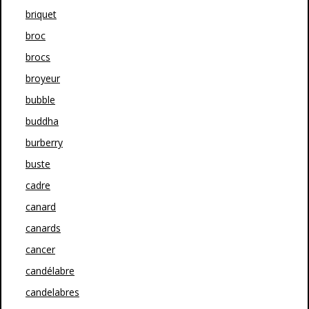
briquet
broc
brocs
broyeur
bubble
buddha
burberry
buste
cadre
canard
canards
cancer
candélabre
candelabres