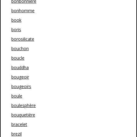
bonbonnière
bonhomme
book
boris
borosilicate
bouchon
boucle
bouddha
bougeoir
bougeoirs
boule
boulesphère
bouquetière
bracelet
brezil