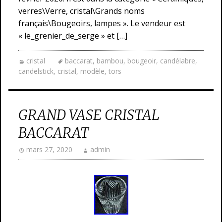
verres\Verre, cristal\Grands noms
français\Bougeoirs, lampes ». Le vendeur est
« le_grenier_de_serge » et […]
cristal
baccarat
,
bambou
,
bougeoir
,
candélabre
,
candelstick
,
cristal
,
modèle
,
tors
GRAND VASE CRISTAL
BACCARAT
mars 27, 2020
admin