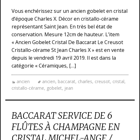
Vous enchérissez sur un ancien gobelet en cristal
d’époque Charles X. Décor en cristallo-cérame
représentant Saint Jean. En très bel état de
conservation. Mesure 12cm de hauteur. L’item
« Ancien Gobelet Cristal De Baccarat Le Creusot
Cristallo-cérame St Jean Charles X » est en vente
depuis le vendredi 19 avril 2019. Il est dans la
catégorie « Céramiques, […]
ancien
ancien
,
baccarat
,
charles
,
creusot
,
cristal
,
cristallo-cérame
,
gobelet
,
jean
BACCARAT SERVICE DE 6
FLÛTES À CHAMPAGNE EN
CRISTAL MICHEL-ANGE /