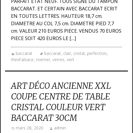
PARFAIT ETAT NEUF. TOUS SIGNE DU TAMPON
BACCARAT. ET CERTAIN AVEC BACCARAT ECRIT
EN TOUTES LETTRES. HAUTEUR 18,7 cm.
DIAMETRE AU COL 7,5 cm. DIAMETRE PIED 7,7
cm. VALEUR 210 EUROS PIECE. VENDUS 70 EUROS
PIECE SOIT 420 EUROS LE […]
baccarat
baccarat
,
clair
,
cristal
,
perfection
,
rhind'alsace
,
roemer
,
verres
,
vert
ART DÉCO ANCIENNE XXL
COUPE CENTRE DE TABLE
CRISTAL COULEUR VERT
BACCARAT 30CM
mars 28, 2020
admin