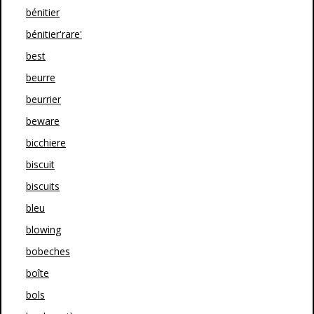
bénitier
bénitier'rare'
best
beurre
beurrier
beware
bicchiere
biscuit
biscuits
bleu
blowing
bobeches
boîte
bols