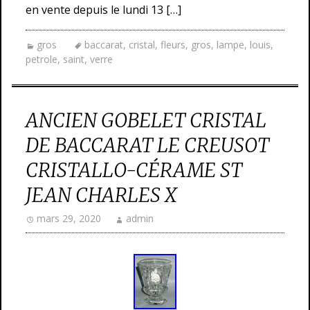
en vente depuis le lundi 13 […]
gros
baccarat
,
cristal
,
fleurs
,
gros
,
lampe
,
louis
,
petrole
,
saint
,
verre
ANCIEN GOBELET CRISTAL
DE BACCARAT LE CREUSOT
CRISTALLO-CÉRAME ST
JEAN CHARLES X
mars 29, 2020
admin