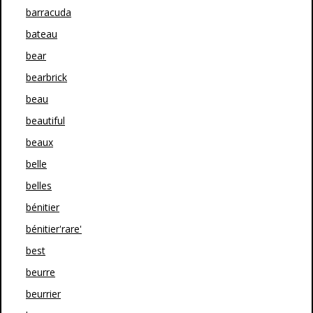
barracuda
bateau
bear
bearbrick
beau
beautiful
beaux
belle
belles
bénitier
bénitier'rare'
best
beurre
beurrier