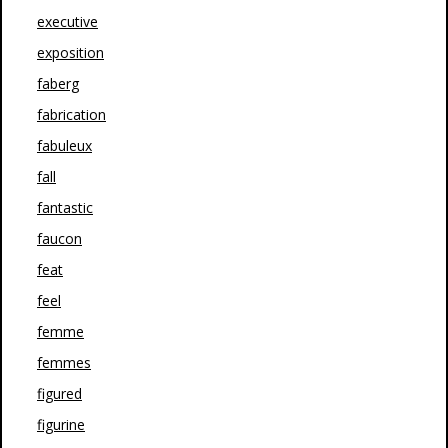
executive
exposition
faberg
fabrication
fabuleux
fall
fantastic
faucon
feat
feel
femme
femmes
figured
figurine