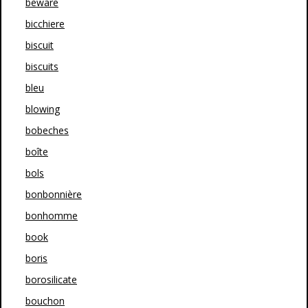
beware
bicchiere
biscuit
biscuits
bleu
blowing
bobeches
boîte
bols
bonbonnière
bonhomme
book
boris
borosilicate
bouchon