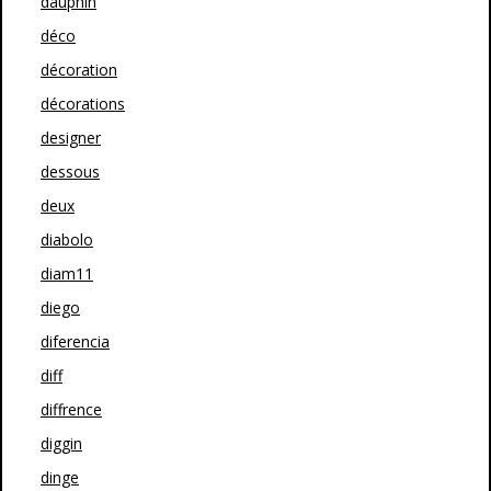
dauphin
déco
décoration
décorations
designer
dessous
deux
diabolo
diam11
diego
diferencia
diff
diffrence
diggin
dinge