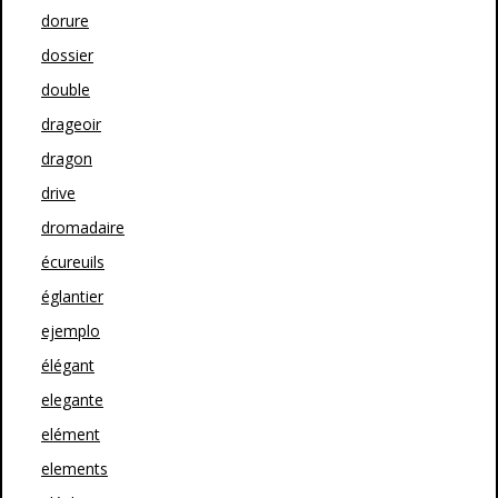
dorure
dossier
double
drageoir
dragon
drive
dromadaire
écureuils
églantier
ejemplo
élégant
elegante
elément
elements