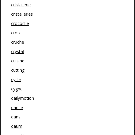
cristallerie
cristalleries
crocodile
croix
cruche
crystal
cuisine
cutting
cycle
cygne
dailymotion
dance
dans
daum