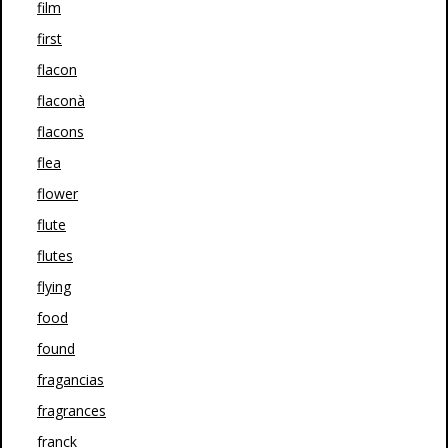
film
first
flacon
flaconà
flacons
flea
flower
flute
flutes
flying
food
found
fragancias
fragrances
franck