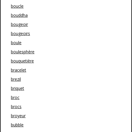
boucle
bouddha
bougeoir
bougeoirs
boule
boulesphère
bouquetière
bracelet
brezil
briquet
broc
brocs
broyeur
bubble