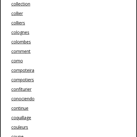
collection
collier
colliers
colognes
colombes
comment
como
compoteira
compotiers
confiturier
conociendo
continue
coquillage
couleurs
coupe