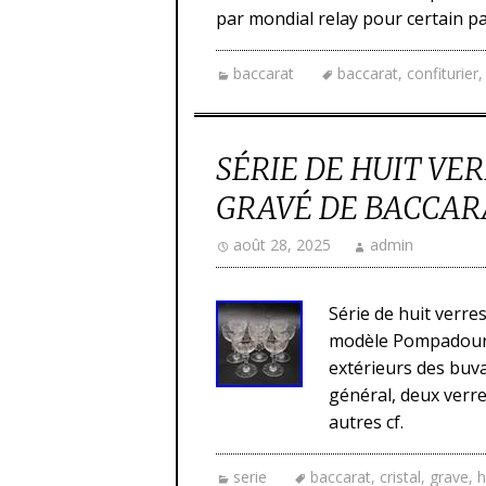
par mondial relay pour certain p
baccarat
baccarat
,
confiturier
SÉRIE DE HUIT VE
GRAVÉ DE BACCA
août 28, 2025
admin
Série de huit verres
modèle Pompadour 
extérieurs des buvan
général, deux verr
autres cf.
serie
baccarat
,
cristal
,
grave
,
h