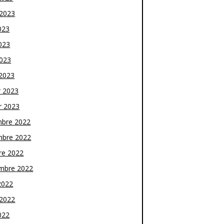
t 2023
023
023
2023
2023
r 2023
r 2023
bre 2022
bre 2022
re 2022
mbre 2022
2022
t 2022
022