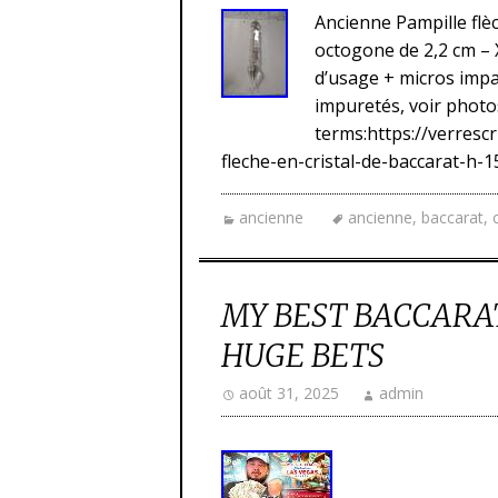
Ancienne Pampille flè
octogone de 2,2 cm – X
d’usage + micros impac
impuretés, voir photo
terms:https://verresc
fleche-en-cristal-de-baccarat-h
ancienne
ancienne
,
baccarat
,
MY BEST BACCARAT
HUGE BETS
août 31, 2025
admin