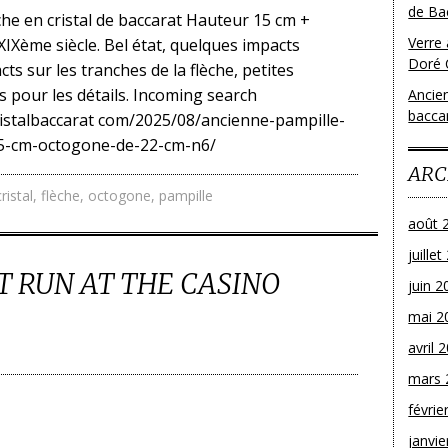
de Bac
che en cristal de baccarat Hauteur 15 cm +
Verre 
IXème siècle. Bel état, quelques impacts
Doré 
ts sur les tranches de la flèche, petites
s pour les détails. Incoming search
Ancien
bacca
ristalbaccarat com/2025/08/ancienne-pampille-
-15-cm-octogone-de-22-cm-n6/
ARC
cristal
,
flèche
,
octogone
,
pampille
août 
juille
 RUN AT THE CASINO
juin 2
mai 2
avril 
mars 
févrie
janvie