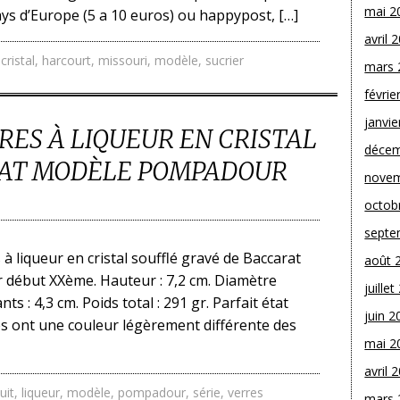
mai 2
ays d’Europe (5 a 10 euros) ou happypost, […]
avril 
,
cristal
,
harcourt
,
missouri
,
modèle
,
sucrier
mars 
févrie
janvie
RRES À LIQUEUR EN CRISTAL
décem
RAT MODÈLE POMPADOUR
novem
octob
septe
 à liqueur en cristal soufflé gravé de Baccarat
août 
début XXème. Hauteur : 7,2 cm. Diamètre
juille
ts : 4,3 cm. Poids total : 291 gr. Parfait état
juin 2
es ont une couleur légèrement différente des
mai 2
avril 
uit
,
liqueur
,
modèle
,
pompadour
,
série
,
verres
mars 