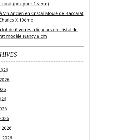
carat (prix pour 1 verre)
à Vin Ancien en Cristal Moulé de Baccarat
Charles X 19ème
 lot de 6 verres à liqueurs en cristal de
rat modèle Nancy 8 cm
HIVES
2026
t 2026
026
026
2026
2026
r 2026
r 2026