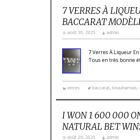
7 VERRES À LIQUE
BACCARAT MODÈL
août 30, 2025
admin
7 Verres À Liqueur En
Tous en très bonne éta
verres
baccarat
,
beauharnais
,
I WON 1 600 000 
NATURAL BET WIN
août 29, 2025
admin