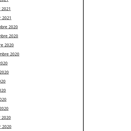
r 2021
r 2021
bre 2020
bre 2020
re 2020
mbre 2020
2020
t 2020
020
020
2020
2020
r 2020
r 2020