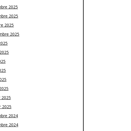
bre 2025
bre 2025
re 2025
mbre 2025
2025
t 2025
025
025
2025
2025
r 2025
r 2025
bre 2024
bre 2024