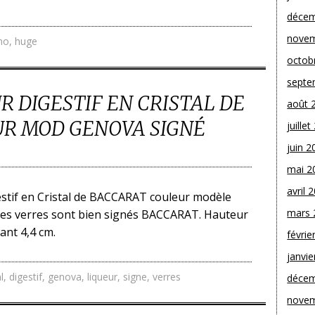
décem
novem
no
,
huge
octob
septe
R DIGESTIF EN CRISTAL DE
août 
R MOD GENOVA SIGNÉ
juille
juin 2
mai 2
avril 
gestif en Cristal de BACCARAT couleur modèle
mars 
es verres sont bien signés BACCARAT. Hauteur
ant 4,4 cm.
févrie
janvie
l
,
digestif
,
genova
,
liqueur
,
signe
,
verres
décem
novem