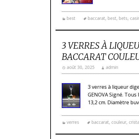
best
baccarat
,
best
,
bets
,
casi
3 VERRES À LIQUEU
BACCARAT COULEU
août 30, 2025
admin
3 verres à liqueur di
GENOVA Signé. Tous l
13,2 cm. Diamètre buv
verres
baccarat
,
couleur
,
crista