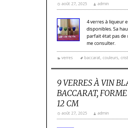
août 27, 2025
admin
4 verres à liqueur e
disponibles. Sa haut
parfait état pas de 
me consulter.
verres
baccarat
,
couleurs
,
cris
9 VERRES À VIN B
BACCARAT, FORME
12 CM
août 27, 2025
admin