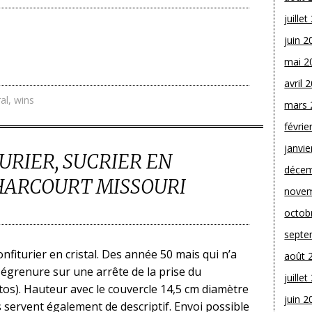
juille
juin 2
mai 2
avril 
al
,
wins
mars 
févrie
janvie
RIER, SUCRIER EN
décem
HARCOURT MISSOURI
novem
octob
septe
onfiturier en cristal. Des année 50 mais qui n’a
août 
e égrenure sur une arrête de la prise du
juille
tos). Hauteur avec le couvercle 14,5 cm diamètre
juin 2
 servent également de descriptif. Envoi possible