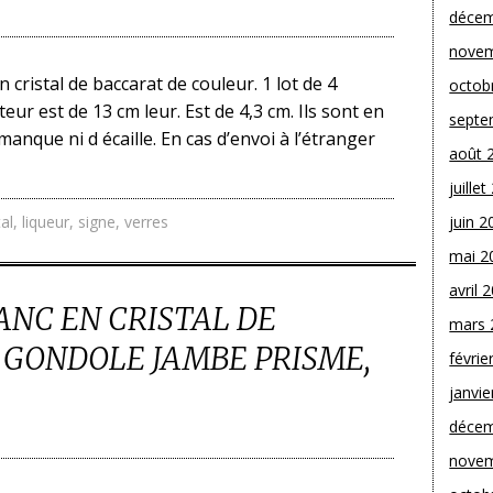
décem
novem
n cristal de baccarat de couleur. 1 lot de 4
octob
eur est de 13 cm leur. Est de 4,3 cm. Ils sont en
septe
manque ni d écaille. En cas d’envoi à l’étranger
août 
juille
tal
,
liqueur
,
signe
,
verres
juin 2
mai 2
avril 
LANC EN CRISTAL DE
mars 
 GONDOLE JAMBE PRISME,
févrie
janvie
décem
novem