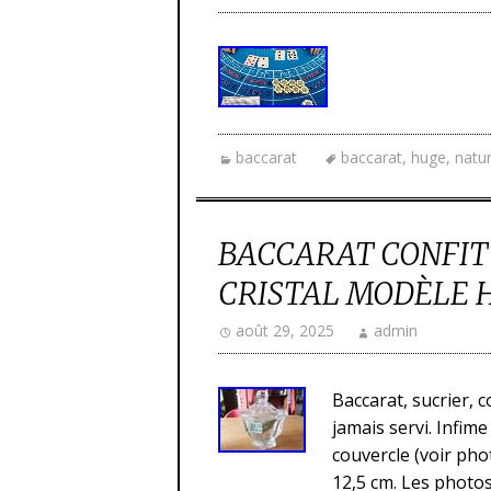
baccarat
baccarat
,
huge
,
natur
BACCARAT CONFITU
CRISTAL MODÈLE 
août 29, 2025
admin
Baccarat, sucrier, c
jamais servi. Infim
couvercle (voir pho
12,5 cm. Les photos