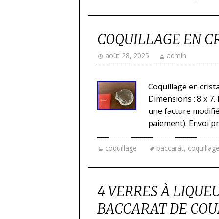
COQUILLAGE EN C
août 28, 2025
admin
Coquillage en crist
Dimensions : 8 x 7.
une facture modifié
paiement). Envoi pr
coquillage
baccarat
,
coquillag
4 VERRES À LIQUE
BACCARAT DE COUL