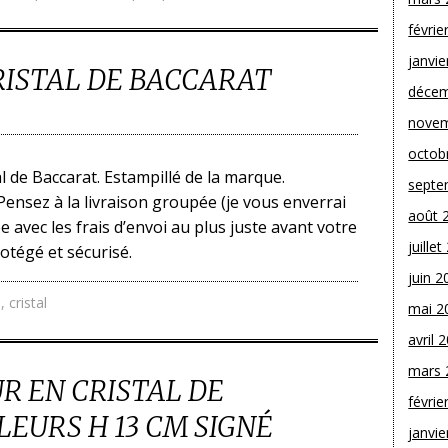
févrie
janvie
RISTAL DE BACCARAT
décem
novem
octob
al de Baccarat. Estampillé de la marque.
septe
 Pensez à la livraison groupée (je vous enverrai
août 
e avec les frais d’envoi au plus juste avant votre
juille
otégé et sécurisé.
juin 2
e
,
cristal
mai 2
avril 
mars 
UR EN CRISTAL DE
févrie
EURS H 13 CM SIGNÉ
janvie