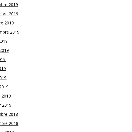
bre 2019
bre 2019
re 2019
mbre 2019
2019
t 2019
019
019
2019
2019
r 2019
r 2019
bre 2018
bre 2018