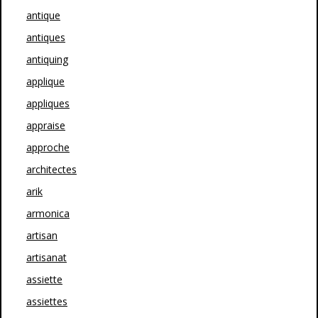
antique
antiques
antiquing
applique
appliques
appraise
approche
architectes
arik
armonica
artisan
artisanat
assiette
assiettes