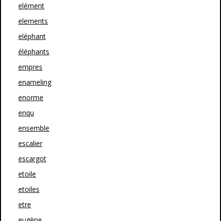
elément
elements
eléphant
éléphants
empres
enameling
enorme
enqu
ensemble
escalier
escargot
etoile
etoiles
etre
eugène