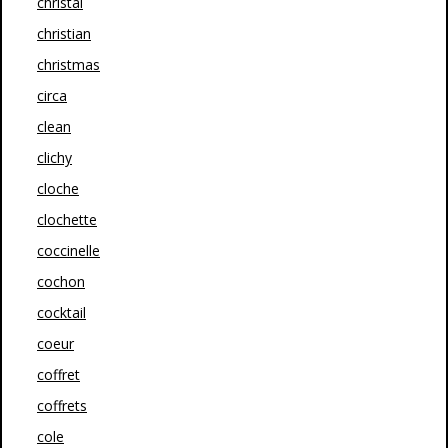
christal
christian
christmas
circa
clean
clichy
cloche
clochette
coccinelle
cochon
cocktail
coeur
coffret
coffrets
cole