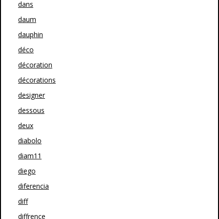
dans
daum
dauphin
déco
décoration
décorations
designer
dessous
deux
diabolo
diam11
diego
diferencia
diff
diffrence