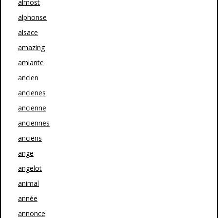
almost
alphonse
alsace
amazing
amiante
ancien
ancienes
ancienne
anciennes
anciens
ange
angelot
animal
année
annonce