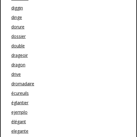
diggin
dinge
dorure
dossier
double
drageoir
dragon
drive
dromadaire
écureuils
églantier
ejemplo
élégant
elegante