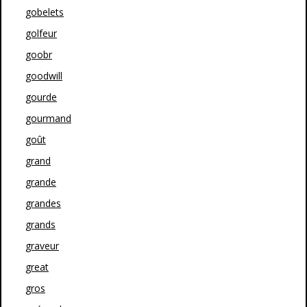
gobelets
golfeur
goobr
goodwill
gourde
gourmand
goût
grand
grande
grandes
grands
graveur
great
gros