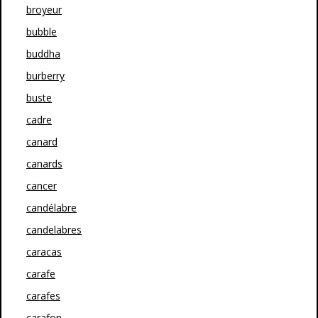
broyeur
bubble
buddha
burberry
buste
cadre
canard
canards
cancer
candélabre
candelabres
caracas
carafe
carafes
carafon