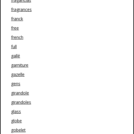
fragancias
fragrances
franck
free
french
full
gallé
garniture
gazelle
gens
girandole
girandoles
glass
globe
gobelet