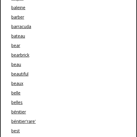
baleine
barber
barracuda
bateau
bear
bearbrick
beau
beautiful
beaux
belle
belles
bénitier
bénitier'rare'
best