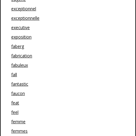
exceptionnel
exceptionnelle
executive
exposition
faberg
fabrication
fabuleux
fall
fantastic
faucon
feat
feel
femme
femmes