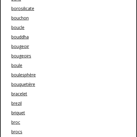
borosilicate
bouchon
boucle
bouddha
bougeoir
bougeoirs
boule
boulesphère
bouquetière
bracelet
brezil
briquet
broc
brocs