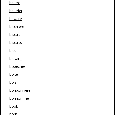
beurre
beurrier
beware
bicchiere
biscuit
biscuits
bleu
blowing
bobeches
boîte
bols
bonbonnière
bonhomme
book
boris