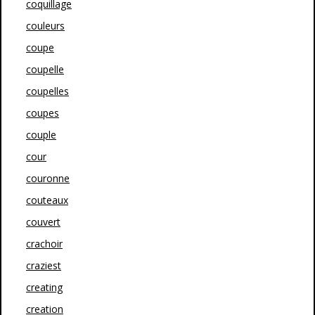
coquillage
couleurs
coupe
coupelle
coupelles
coupes
couple
cour
couronne
couteaux
couvert
crachoir
craziest
creating
creation