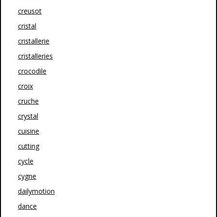
creusot
cristal
cristallerie
cristalleries
crocodile
croix
cruche
crystal
cuisine
cutting
cycle
cygne
dailymotion
dance