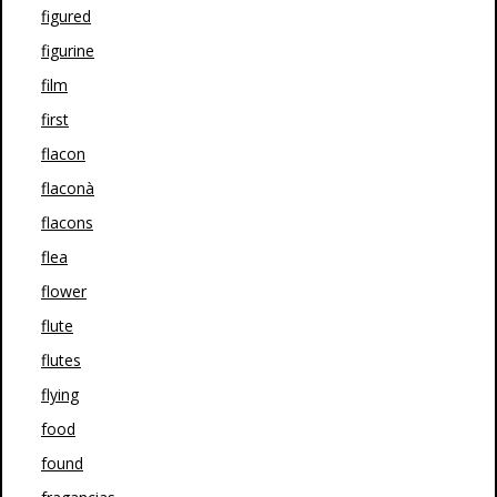
figured
figurine
film
first
flacon
flaconà
flacons
flea
flower
flute
flutes
flying
food
found