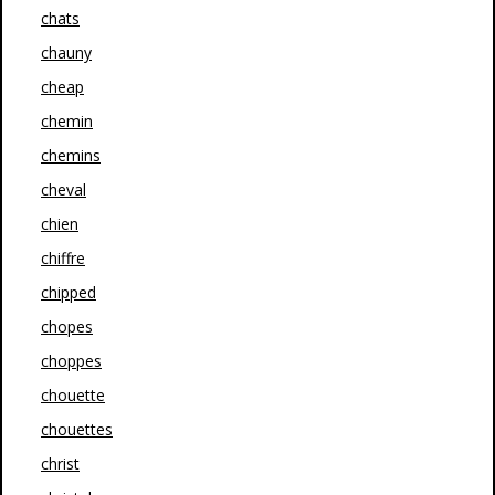
chats
chauny
cheap
chemin
chemins
cheval
chien
chiffre
chipped
chopes
choppes
chouette
chouettes
christ