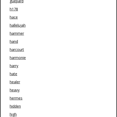
guépard
h178
hace
hallelujah
hammer
hand
harcourt
harmonie
harry
hate
healer
heavy
hermes
hidden
high