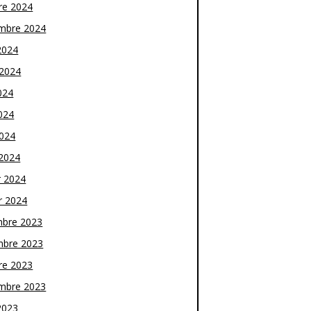
re 2024
mbre 2024
2024
t 2024
024
024
2024
2024
r 2024
r 2024
bre 2023
bre 2023
re 2023
mbre 2023
2023