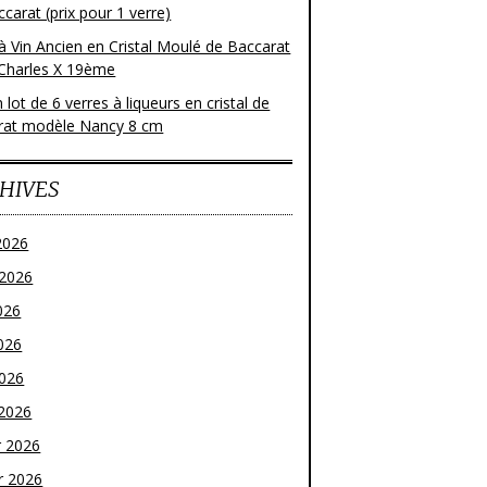
carat (prix pour 1 verre)
à Vin Ancien en Cristal Moulé de Baccarat
Charles X 19ème
 lot de 6 verres à liqueurs en cristal de
rat modèle Nancy 8 cm
HIVES
2026
t 2026
026
026
2026
2026
r 2026
r 2026