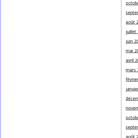
octob
septe
août 
juille
juin 2
mai 2
avril 
mars 
févrie
janvie
décem
novem
octob
septe
août 