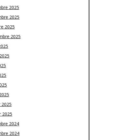
bre 2025
bre 2025
re 2025
mbre 2025
2025
t 2025
025
025
2025
2025
r 2025
r 2025
bre 2024
bre 2024