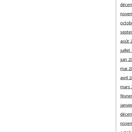
décem
novem
octob
septe
août 
juille
juin 2
mai 2
avril 
mars 
févrie
janvie
décem
novem