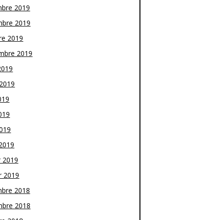
bre 2019
bre 2019
re 2019
mbre 2019
2019
t 2019
019
019
2019
2019
r 2019
r 2019
bre 2018
bre 2018