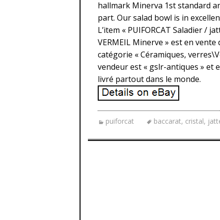
hallmark Minerva 1st standard an
part. Our salad bowl is in excelle
L’item « PUIFORCAT Saladier / j
VERMEIL Minerve » est en vente de
catégorie « Céramiques, verres\Ve
vendeur est « gslr-antiques » et e
livré partout dans le monde.
puiforcat
baccarat
,
cristal
,
jatt