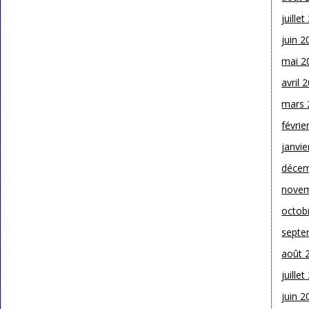
juille
juin 2
mai 2
avril 
mars 
févrie
janvie
décem
novem
octob
septe
août 
juille
juin 2