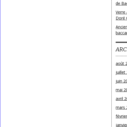
de Bac
Verre 
Doré 
Ancien
bacca
ARC
août 
juille
juin 2
mai 2
avril 
mars 
févrie
janvie