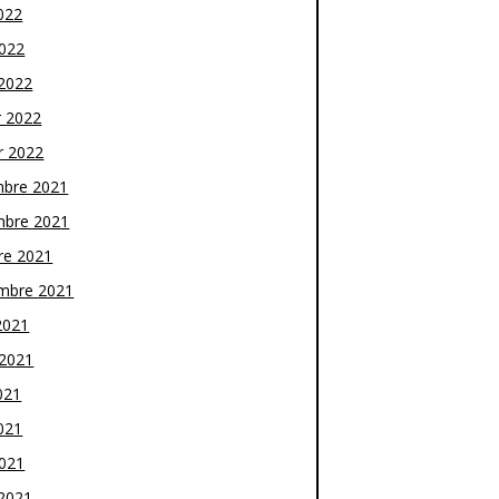
022
2022
2022
r 2022
r 2022
bre 2021
bre 2021
re 2021
mbre 2021
2021
t 2021
021
021
2021
2021