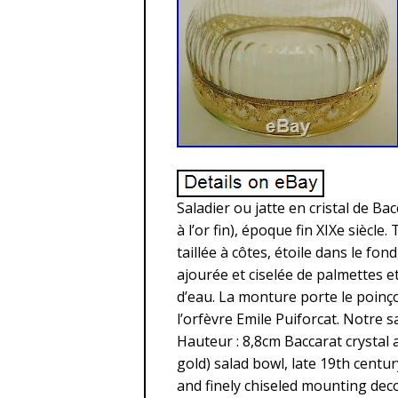
Saladier ou jatte en cristal de B
à l’or fin), époque fin XIXe siècle
taillée à côtes, étoile dans le f
ajourée et ciselée de palmettes e
d’eau. La monture porte le poinço
l’orfèvre Emile Puiforcat. Notre s
Hauteur : 8,8cm Baccarat crystal a
gold) salad bowl, late 19th centur
and finely chiseled mounting dec