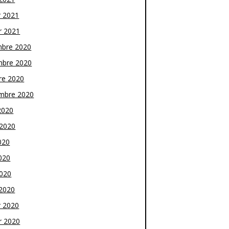
r 2021
r 2021
bre 2020
bre 2020
re 2020
mbre 2020
2020
t 2020
020
020
2020
2020
r 2020
r 2020