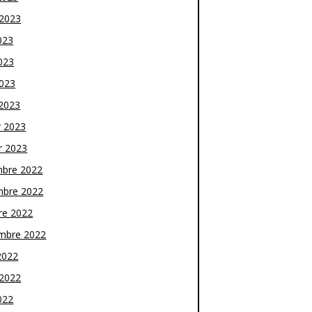
t 2023
023
023
2023
2023
r 2023
r 2023
bre 2022
bre 2022
re 2022
mbre 2022
2022
t 2022
022