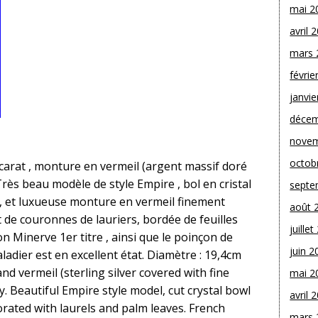
mai 2
avril 
mars 
févrie
janvie
décem
novem
octob
accarat , monture en vermeil (argent massif doré
. Très beau modèle de style Empire , bol en cristal
septe
ond, et luxueuse monture en vermeil finement
août 
t de couronnes de lauriers, bordée de feuilles
juille
n Minerve 1er titre , ainsi que le poinçon de
juin 2
aladier est en excellent état. Diamètre : 19,4cm
nd vermeil (sterling silver covered with fine
mai 2
y. Beautiful Empire style model, cut crystal bowl
avril 
orated with laurels and palm leaves. French
mars 