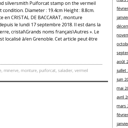
d silversmith Puiforcat stamp on the vermeil
févrie
nt condition. Diameter : 19.4cm Height : 8.8cm.
atte en CRISTAL DE BACCARAT, monture
janvie
puis le lundi 17 septembre 2018. Il est dans la
décem
rre, cristal\Grands noms français\Autres ». Le
novem
st localisé à/en Grenoble. Cet article peut être
octob
septe
août 
e
,
minerve
,
monture
,
puiforcat
,
saladier
,
vermeil
juille
juin 2
mai 2
avril 
mars 
févrie
janvie