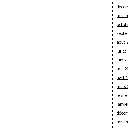
décem
novem
octob
septe
août 
juille
juin 2
mai 2
avril 
mars 
févrie
janvie
décem
novem