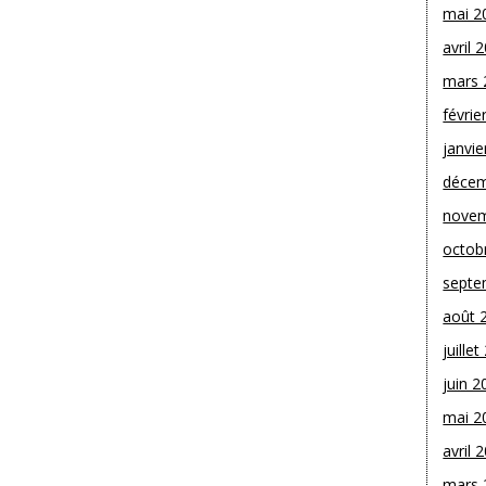
mai 2
avril 
mars 
févrie
janvie
décem
novem
octob
septe
août 
juille
juin 2
mai 2
avril 
mars 