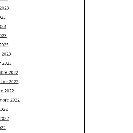
t 2023
023
023
2023
2023
r 2023
r 2023
bre 2022
bre 2022
re 2022
mbre 2022
2022
t 2022
022