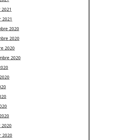
r 2021
r 2021
bre 2020
bre 2020
re 2020
mbre 2020
2020
t 2020
020
020
2020
2020
r 2020
r 2020