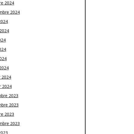
re 2024
mbre 2024
2024
t 2024
024
024
2024
2024
r 2024
r 2024
bre 2023
bre 2023
re 2023
mbre 2023
2023