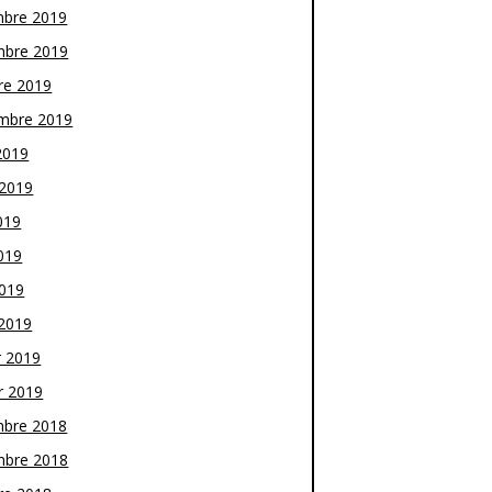
bre 2019
bre 2019
re 2019
mbre 2019
2019
t 2019
019
019
2019
2019
r 2019
r 2019
bre 2018
bre 2018