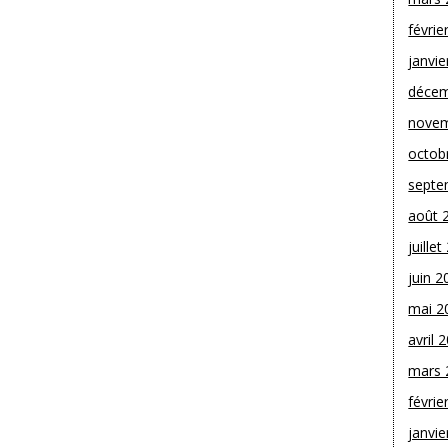
févrie
janvie
décem
novem
octob
septe
août 
juille
juin 2
mai 2
avril 
mars 
févrie
janvie