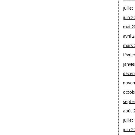
juille
juin 2
mai 2
avril 
mars 
févrie
janvie
décem
novem
octob
septe
août 
juille
juin 2