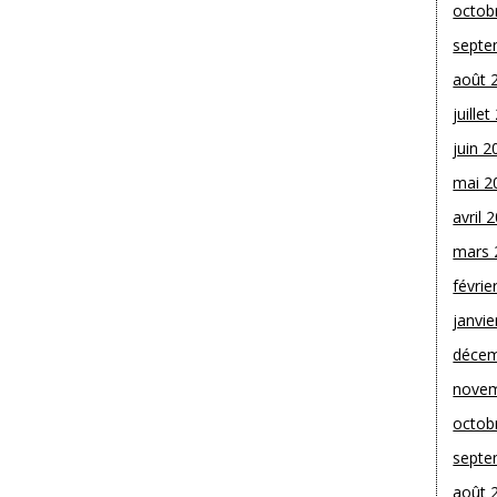
octob
septe
août 
juille
juin 2
mai 2
avril 
mars 
févrie
janvie
décem
novem
octob
septe
août 