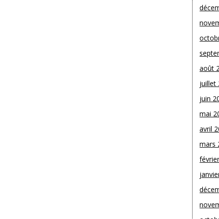
décem
novem
octob
septe
août 
juille
juin 2
mai 2
avril 
mars 
févrie
janvie
décem
novem