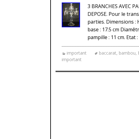
3 BRANCHES AVEC PAMP
DEPOSE. Pour le trans
parties. Dimensions : 
base : 17.5 cm Diamêt
pampille : 11 cm. Etat 
important
baccarat
,
bambou
,
important