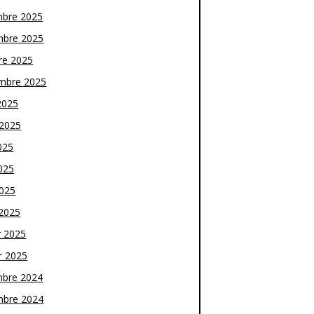
bre 2025
bre 2025
re 2025
mbre 2025
2025
t 2025
025
025
2025
2025
r 2025
r 2025
bre 2024
bre 2024