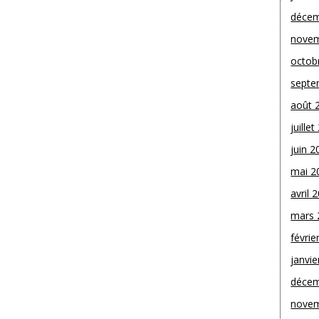
décem
novem
octob
septe
août 
juille
juin 2
mai 2
avril 
mars 
févrie
janvie
décem
novem