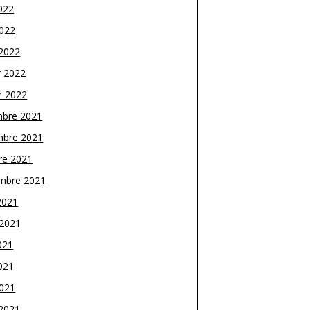
022
2022
2022
r 2022
r 2022
bre 2021
bre 2021
re 2021
mbre 2021
2021
t 2021
021
021
2021
2021