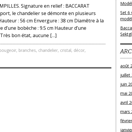
Modéle
ILLES. Signature en relief : BACCARAT
Set 6 
port, le chandelier se démonte en plusieurs
modèl
Hauteur : 56 cm Envergure : 38 cm Diamêtre à la
re d’une bobèche : 9.5 cm Hauteur d’une
Bacca
Sektg
: Très bon état, aucune […]
bougeoir
,
branches
,
chandelier
,
cristal
,
décor
,
ARC
août 
juille
juin 2
mai 2
avril 
mars 
févrie
janvie