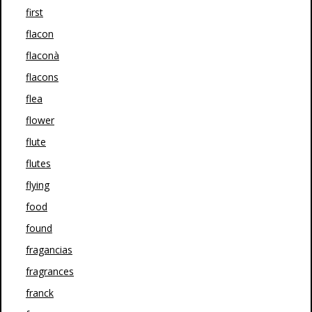
first
flacon
flaconà
flacons
flea
flower
flute
flutes
flying
food
found
fragancias
fragrances
franck