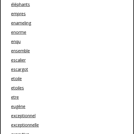
éléphants
empres
enameling
enorme
enqu
ensemble
escalier
escargot
etoile
etoiles
etre
eugène
exceptionnel
exceptionnelle