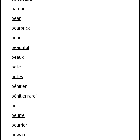
bateau
bear
bearbrick
beau
beautiful
beaux
belle
belles
bénitier
bénitier'rare'
best
beurre
beurrier
beware