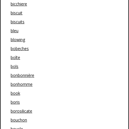
bicchiere
biscuit
biscuits
bleu
blowing
bobeches
boîte
bols
bonbonnière
bonhomme
book
boris
borosilicate
bouchon
boucle