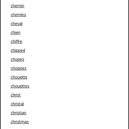
chemin
chemins
cheval
chien
chiffre
chipped
chopes
choppes
chouette
chouettes
christ
christal
christian
christmas