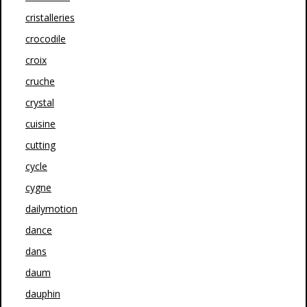
cristalleries
crocodile
croix
cruche
crystal
cuisine
cutting
cycle
cygne
dailymotion
dance
dans
daum
dauphin