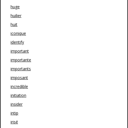
huge
huilier
huit
iconique
identify
important
importante
importants
imposant
incredible
initiation
insider
intip
irisé