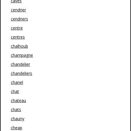
caves
cendrier
cendriers
centre
centres
chalhoub
champagne
chandelier
chandeliers
chanel
chat
chateau
chats
chauny
cheap