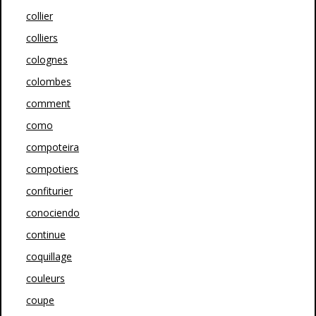
collier
colliers
colognes
colombes
comment
como
compoteira
compotiers
confiturier
conociendo
continue
coquillage
couleurs
coupe