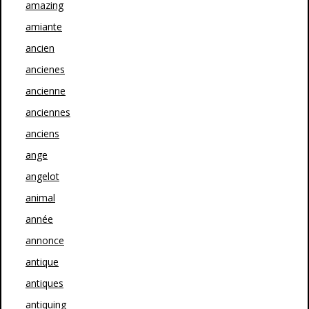
amazing
amiante
ancien
ancienes
ancienne
anciennes
anciens
ange
angelot
animal
année
annonce
antique
antiques
antiquing