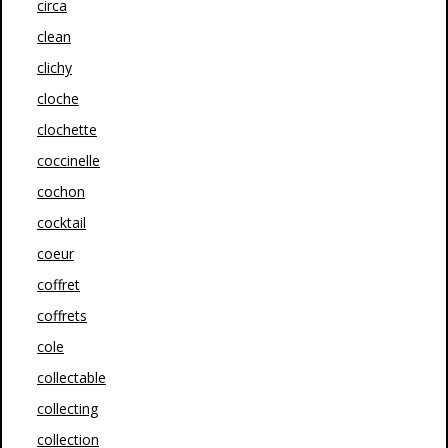
circa
clean
clichy
cloche
clochette
coccinelle
cochon
cocktail
coeur
coffret
coffrets
cole
collectable
collecting
collection