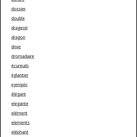
dossier
double
drageoir
dragon
drive
dromadaire
écureuils
églantier
ejemplo
élégant
elegante
elément
elements
eléphant