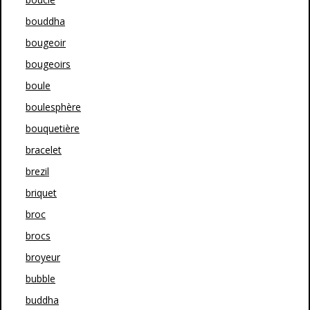
bouddha
bougeoir
bougeoirs
boule
boulesphère
bouquetière
bracelet
brezil
briquet
broc
brocs
broyeur
bubble
buddha