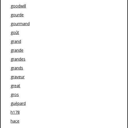
goodwill
gourde
gourmand
goût
grand
grande
grandes
grands
graveur
great
gros
guépard
h178
hace