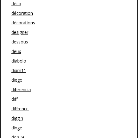
déco
décoration
décorations
designer
dessous
deux
diabolo
diam11
diego
diferencia
diff
diffrence
diggin
dinge
dorure