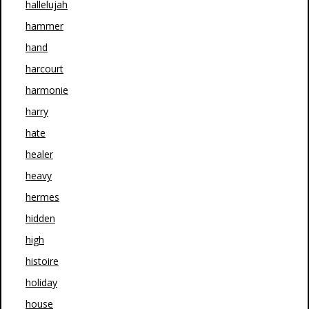
hallelujah
hammer
hand
harcourt
harmonie
harry
hate
healer
heavy
hermes
hidden
high
histoire
holiday
house