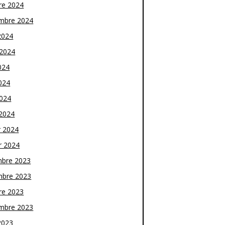
re 2024
mbre 2024
2024
t 2024
024
024
2024
2024
r 2024
r 2024
bre 2023
bre 2023
re 2023
mbre 2023
2023