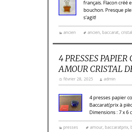
français. Flacon créé e
bouchon. Presque plei
s’agit!
ancien
ancien
,
baccarat
,
crista
4 PRESSES PAPIER
AMOUR CRISTAL DE
février 28, 2025
admin
4 presses papier c
Baccarat(prix à piè
Dimensions : 7 x 6 
presses
amour
,
baccaratprix
,