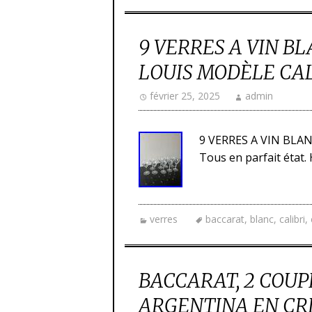
9 VERRES A VIN B
LOUIS MODÈLE CA
février 25, 2025
admin
9 VERRES A VIN BLA
Tous en parfait état. 
verres
baccarat
,
blanc
,
calibri
,
BACCARAT, 2 COU
ARGENTINA EN CR