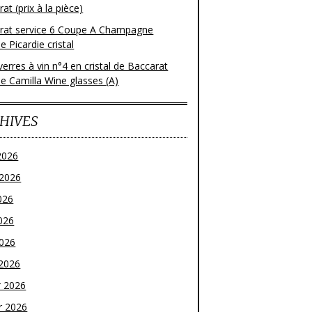
at (prix à la pièce)
rat service 6 Coupe A Champagne
 Picardie cristal
verres à vin n°4 en cristal de Baccarat
e Camilla Wine glasses (A)
HIVES
2026
t 2026
026
026
2026
2026
r 2026
r 2026