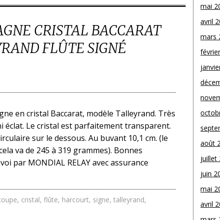
mai 2
avril 
AGNE CRISTAL BACCARAT
mars 
RAND FLÛTE SIGNÉ
févrie
janvie
décem
novem
ne en cristal Baccarat, modèle Talleyrand. Très
octob
ni éclat. Le cristal est parfaitement transparent.
septe
irculaire sur le dessous. Au buvant 10,1 cm. (le
août 
; cela va de 245 à 319 grammes). Bonnes
juille
Envoi par MONDIAL RELAY avec assurance
juin 2
mai 2
coupe
,
cristal
,
flûte
,
harcourt
,
signe
,
talleyrand
,
avril 
mars 