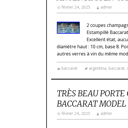
février 24, 2025
admin
2 coupes champagne
Estampillé Baccara
Excellent état, auc
diamètre haut : 10 cm, base 8. Poi
autres verres à vin du même mod
baccarat
argentina
,
baccarat
,
TRÈS BEAU PORTE 
BACCARAT MODEL
février 24, 2025
admin