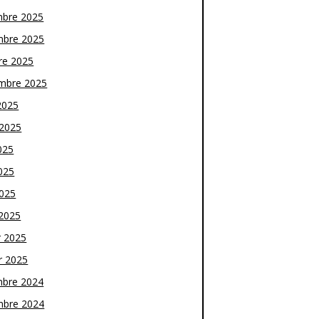
bre 2025
bre 2025
re 2025
mbre 2025
2025
t 2025
025
025
2025
2025
r 2025
r 2025
bre 2024
bre 2024