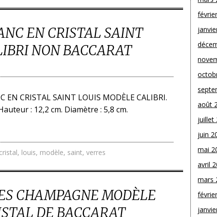
févrie
LANC EN CRISTAL SAINT
janvie
décem
LIBRI NON BACCARAT
novem
octob
septe
NC EN CRISTAL SAINT LOUIS MODÈLE CALIBRI.
août 
Hauteur : 12,2 cm. Diamètre : 5,8 cm.
juille
juin 2
mai 2
cristal
,
louis
,
modèle
,
saint
,
verres
avril 
mars 
PES CHAMPAGNE MODÈLE
févrie
ISTAL DE BACCARAT
janvie