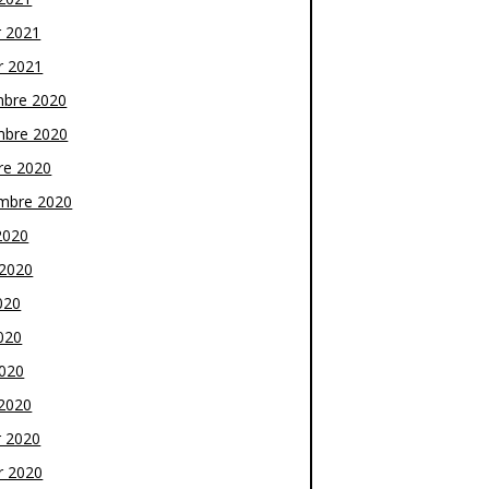
r 2021
r 2021
bre 2020
bre 2020
re 2020
mbre 2020
2020
t 2020
020
020
2020
2020
r 2020
r 2020