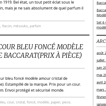
n 1919. Bel état, un tout petit éclat sous le
Baccar
n, mais je ne sais absolument de quel parfum il
Bacca
Modéle
Set 6 
l
,
flacon
,
mitsouko
,
parfum
modèl
ARC
 COUR BLEU FONCÉ MODÈLE
août 
 BACCARAT(PRIX À PIÈCE)
juille
juin 2
mai 2
our bleu foncé modèle amour cristal de
avril 
ce). Estampillé de la marque. Prix pour un cour.
mars 
cm. Envoi protégé et sécurisé monde.
févrie
bleu
,
cour
,
cristal
,
foncé
,
modèle
,
papier
,
piece
,
janvie