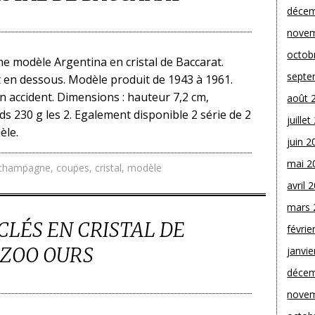
décem
novem
octob
 modèle Argentina en cristal de Baccarat.
septe
t en dessous. Modèle produit de 1943 à 1961.
un accident. Dimensions : hauteur 7,2 cm,
août 
ds 230 g les 2. Egalement disponible 2 série de 2
juille
èle.
juin 2
mai 2
champagne
,
coupes
,
cristal
,
modèle
avril 
mars 
CLÉS EN CRISTAL DE
févrie
 ZOO OURS
janvie
décem
novem