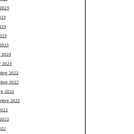
t 2023
023
023
2023
2023
r 2023
r 2023
bre 2022
bre 2022
re 2022
mbre 2022
2022
t 2022
022