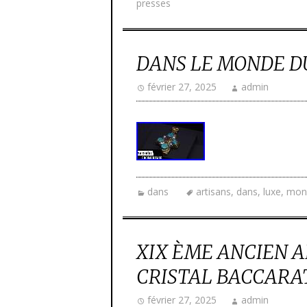
presses
DANS LE MONDE D
février 27, 2025
admin
dans
artisans
,
dans
,
luxe
,
mon
XIX ÈME ANCIEN A
CRISTAL BACCARAT
février 27, 2025
admin