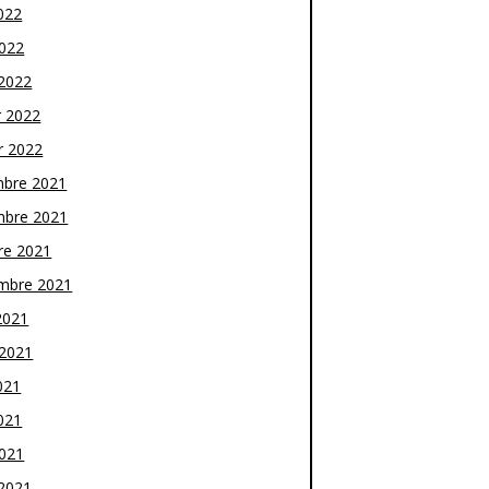
022
2022
2022
r 2022
r 2022
bre 2021
bre 2021
re 2021
mbre 2021
2021
t 2021
021
021
2021
2021