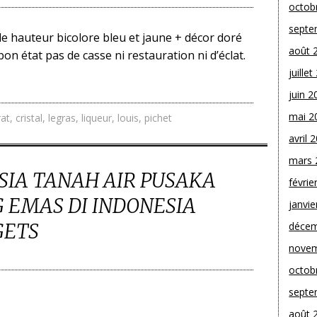
octob
septe
e hauteur bicolore bleu et jaune + décor doré
août 
bon état pas de casse ni restauration ni d’éclat.
juille
juin 2
mai 2
at
,
cristal
,
legras
,
liqueur
,
louis
,
pichet
avril 
mars 
SIA TANAH AIR PUSAKA
févrie
EMAS DI INDONESIA
janvie
GETS
décem
novem
octob
septe
août 