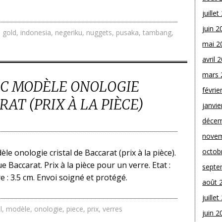
juille
juin 2
,
gold
,
indonesia
,
negeriku
,
nuggets
,
pusaka
,
tambang
,
mai 2
avril 
mars 
AC MODÈLE ONOLOGIE
févrie
AT (PRIX À LA PIÈCE)
janvie
décem
novem
octob
le onologie cristal de Baccarat (prix à la pièce).
 Baccarat. Prix à la pièce pour un verre. Etat :
septe
e : 3.5 cm. Envoi soigné et protégé.
août 
juille
l
,
modèle
,
onologie
,
piece
,
prix
,
verres
juin 2