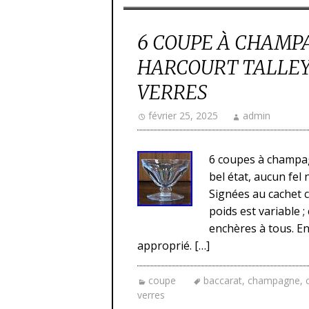
6 COUPE À CHAMP
HARCOURT TALLEY
VERRES
février 25, 2025
admin
6 coupes à champag
bel état, aucun fel 
Signées au cachet c
poids est variable 
enchères à tous. 
approprié. […]
coupe
baccarat
,
champagne
,
verres