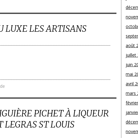
décem
novem
U LUXE LES ARTISANS
octob
septe
août 
juille
juin 2
mai 2
avril 
de
mars 
févrie
IGUIÈRE PICHET À LIQUEUR
janvie
 LEGRAS ST LOUIS
décem
novem