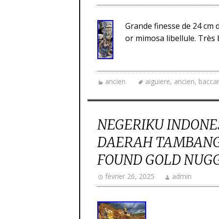
Grande finesse de 24 cm d
or mimosa libellule. Très 
ancien
aiguiere
,
ancien
,
baccar
NEGERIKU INDONE
DAERAH TAMBANG 
FOUND GOLD NUG
février 26, 2025
admin