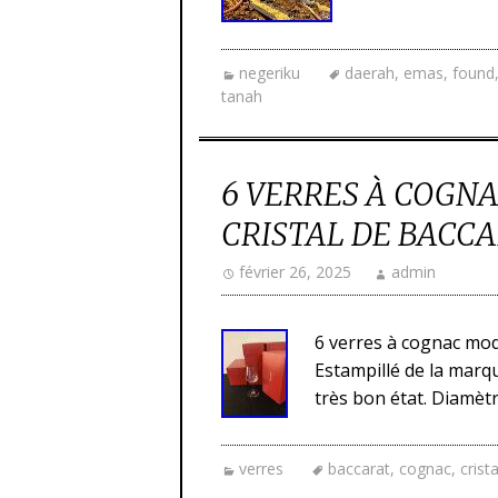
negeriku
daerah
,
emas
,
found
tanah
6 VERRES À COGN
CRISTAL DE BACCAR
février 26, 2025
admin
6 verres à cognac modè
Estampillé de la marque
très bon état. Diamètr
verres
baccarat
,
cognac
,
crista