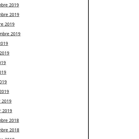
bre 2019
bre 2019
re 2019
mbre 2019
2019
t 2019
019
019
2019
2019
r 2019
r 2019
bre 2018
bre 2018