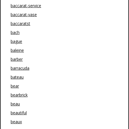
baccarat-service
baccarat-vase
baccaratst
bach
bague
baleine
barber
barracuda
bateau
bear
bearbrick
beau
beautiful
beaux