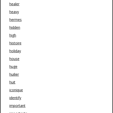
healer
heavy
hermes
hidden
high
histoire
holiday
house
huge
huilier
huit
iconique
identify
important