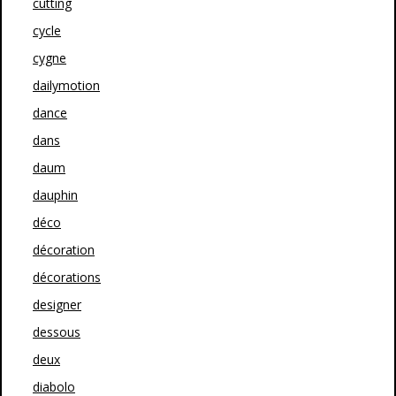
cutting
cycle
cygne
dailymotion
dance
dans
daum
dauphin
déco
décoration
décorations
designer
dessous
deux
diabolo