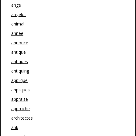
ange
angelot
animal
année
annonce
antique
antiques
antiquing
applique
appliques
appraise
approche
architectes
arik