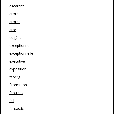
escargot
etoile
etoiles
etre
eugène
exceptionnel
exceptionnelle
executive
exposition
faberg
fabrication
fabuleux
fall
fantastic