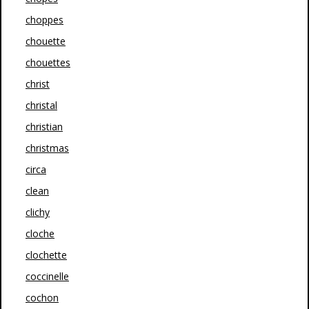
choppes
chouette
chouettes
christ
christal
christian
christmas
circa
clean
clichy
cloche
clochette
coccinelle
cochon