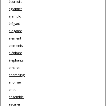
écureuils
églantier
ejemplo
élégant
elegante
elément
elements
eléphant
éléphants
empres
enameling
enorme
enqu
ensemble
escalier