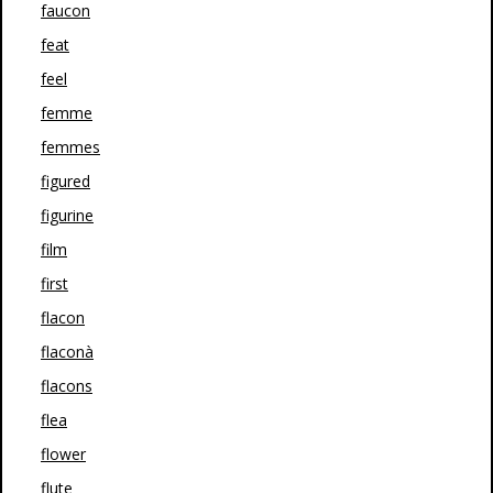
faucon
feat
feel
femme
femmes
figured
figurine
film
first
flacon
flaconà
flacons
flea
flower
flute