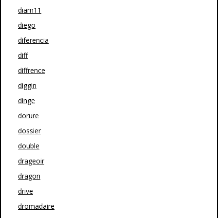
diam11
diego
diferencia
diff
diffrence
diggin
dinge
dorure
dossier
double
drageoir
dragon
drive
dromadaire