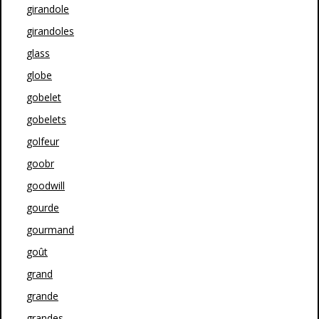
girandole
girandoles
glass
globe
gobelet
gobelets
golfeur
goobr
goodwill
gourde
gourmand
goût
grand
grande
grandes