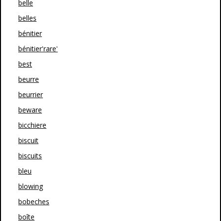
belle
belles
bénitier
bénitier'rare'
best
beurre
beurrier
beware
bicchiere
biscuit
biscuits
bleu
blowing
bobeches
boîte