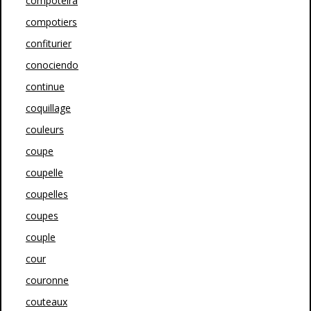
compoteira
compotiers
confiturier
conociendo
continue
coquillage
couleurs
coupe
coupelle
coupelles
coupes
couple
cour
couronne
couteaux