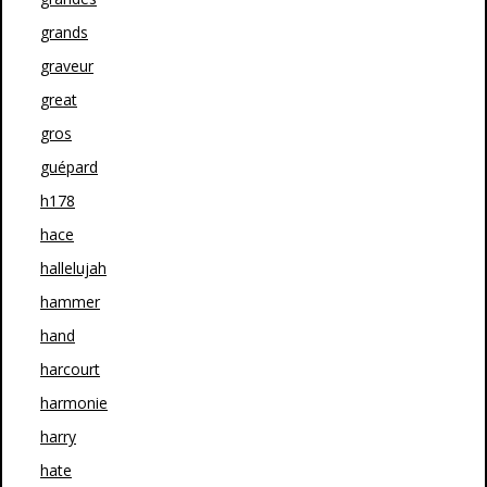
grands
graveur
great
gros
guépard
h178
hace
hallelujah
hammer
hand
harcourt
harmonie
harry
hate