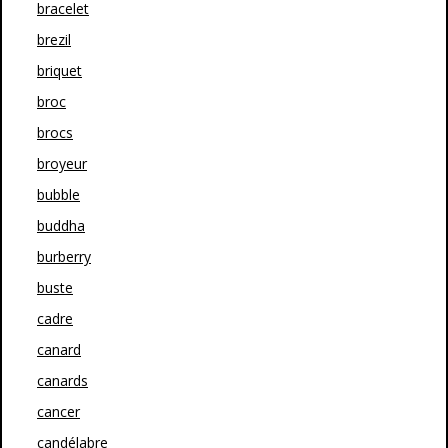
bracelet
brezil
briquet
broc
brocs
broyeur
bubble
buddha
burberry
buste
cadre
canard
canards
cancer
candélabre