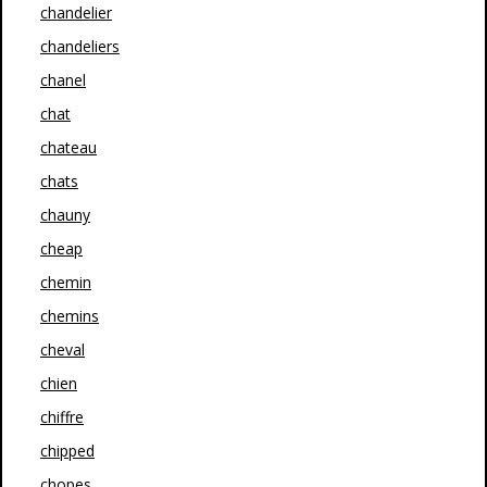
chandelier
chandeliers
chanel
chat
chateau
chats
chauny
cheap
chemin
chemins
cheval
chien
chiffre
chipped
chopes