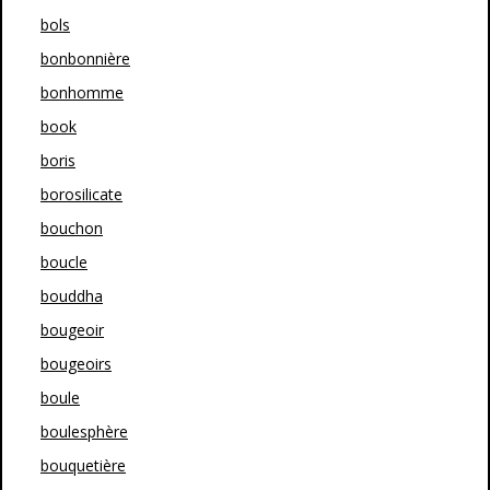
bols
bonbonnière
bonhomme
book
boris
borosilicate
bouchon
boucle
bouddha
bougeoir
bougeoirs
boule
boulesphère
bouquetière