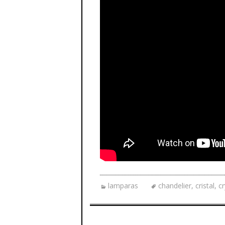
lamparas
chandelier
,
cristal
,
cr