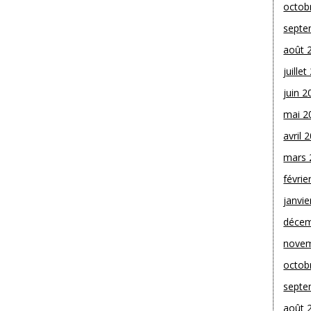
octob
septe
août 
juille
juin 2
mai 2
avril 
mars 
févrie
janvie
décem
novem
octob
septe
août 