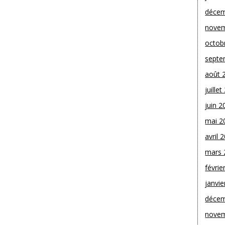
décem
novem
octob
septe
août 
juille
juin 2
mai 2
avril 
mars 
févrie
janvie
décem
novem