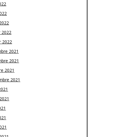
022
2022
2022
r 2022
r 2022
bre 2021
bre 2021
re 2021
mbre 2021
2021
t 2021
021
021
2021
2021