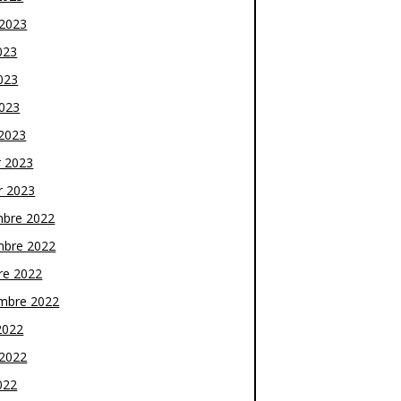
t 2023
023
023
2023
2023
r 2023
r 2023
bre 2022
bre 2022
re 2022
mbre 2022
2022
t 2022
022