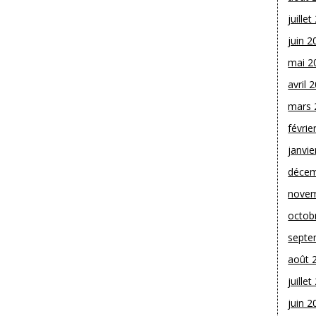
juille
juin 2
mai 2
avril 
mars 
févrie
janvie
décem
novem
octob
septe
août 
juille
juin 2