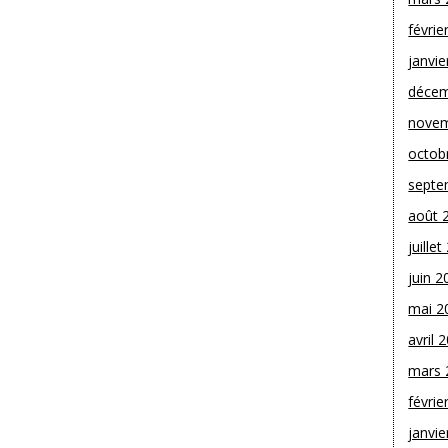
févrie
janvie
décem
novem
octob
septe
août 
juille
juin 2
mai 2
avril 
mars 
févrie
janvie