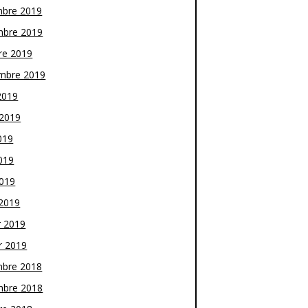
bre 2019
bre 2019
re 2019
mbre 2019
2019
t 2019
019
019
2019
2019
r 2019
r 2019
bre 2018
bre 2018