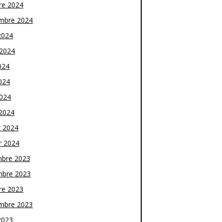
re 2024
mbre 2024
2024
t 2024
024
024
2024
2024
r 2024
r 2024
bre 2023
bre 2023
re 2023
mbre 2023
2023