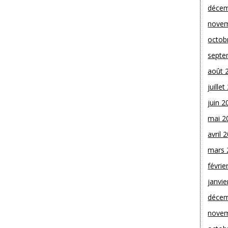
décem
novem
octob
septe
août 
juille
juin 2
mai 2
avril 
mars 
févrie
janvie
décem
novem