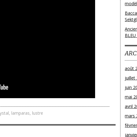
modèl
Bacca
Sektg
Ancie
BLEU
ARC
août 
juille
juin 2
mai 2
avril 
ystal
,
lamparas
,
lustre
mars 
févrie
janvie