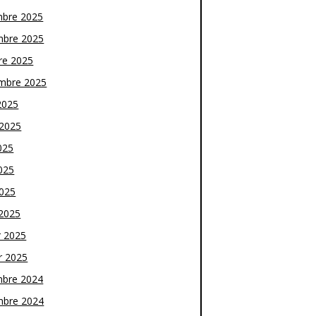
bre 2025
bre 2025
re 2025
mbre 2025
2025
t 2025
025
025
2025
2025
r 2025
r 2025
bre 2024
bre 2024