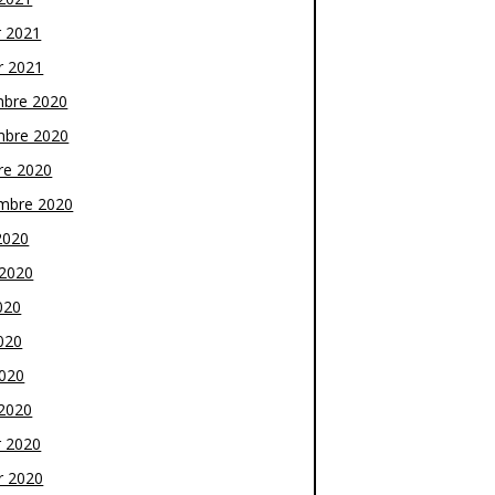
r 2021
r 2021
bre 2020
bre 2020
re 2020
mbre 2020
2020
t 2020
020
020
2020
2020
r 2020
r 2020