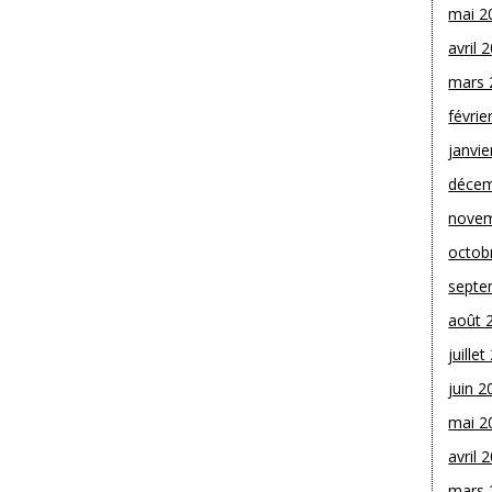
mai 2
avril 
mars 
févrie
janvie
décem
novem
octob
septe
août 
juille
juin 2
mai 2
avril 
mars 