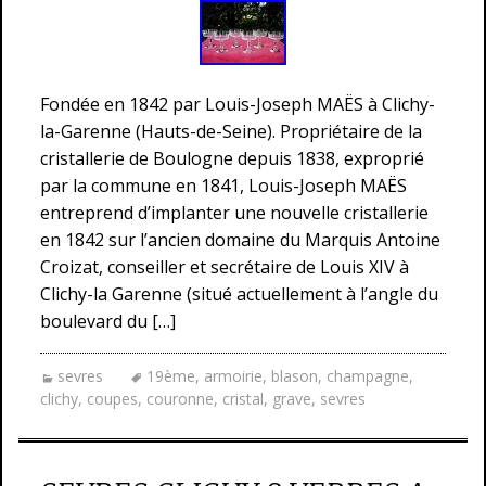
Fondée en 1842 par Louis-Joseph MAËS à Clichy-
la-Garenne (Hauts-de-Seine). Propriétaire de la
cristallerie de Boulogne depuis 1838, exproprié
par la commune en 1841, Louis-Joseph MAËS
entreprend d’implanter une nouvelle cristallerie
en 1842 sur l’ancien domaine du Marquis Antoine
Croizat, conseiller et secrétaire de Louis XIV à
Clichy-la Garenne (situé actuellement à l’angle du
boulevard du […]
sevres
19ème
,
armoirie
,
blason
,
champagne
,
clichy
,
coupes
,
couronne
,
cristal
,
grave
,
sevres