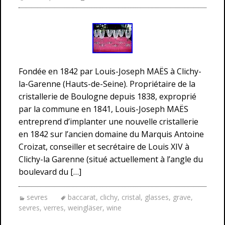
Fondée en 1842 par Louis-Joseph MAËS à Clichy-
la-Garenne (Hauts-de-Seine). Propriétaire de la
cristallerie de Boulogne depuis 1838, exproprié
par la commune en 1841, Louis-Joseph MAËS
entreprend d’implanter une nouvelle cristallerie
en 1842 sur l’ancien domaine du Marquis Antoine
Croizat, conseiller et secrétaire de Louis XIV à
Clichy-la Garenne (situé actuellement à l’angle du
boulevard du […]
sevres
baccarat
,
clichy
,
cristal
,
glasses
,
grave
,
sevres
,
verres
,
weingläser
,
wine