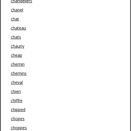
chandeliers
chanel
chat
chateau
chats
chauny
cheap
chemin
chemins
cheval
chien
chiffre
chipped
chopes
choppes