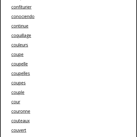
confiturier
conociendo
continue
coquillage
couleurs
coupe
coupelle
coupelles
coupes
couple
cour
couronne
couteaux
couvert