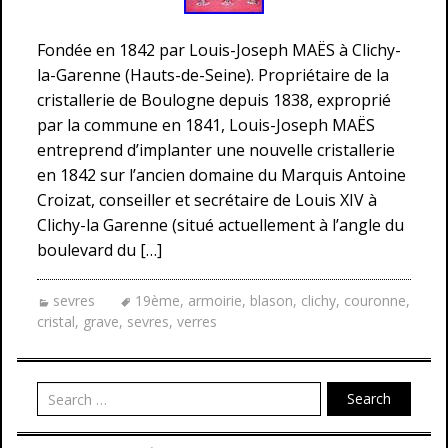
Fondée en 1842 par Louis-Joseph MAËS à Clichy-
la-Garenne (Hauts-de-Seine). Propriétaire de la
cristallerie de Boulogne depuis 1838, exproprié
par la commune en 1841, Louis-Joseph MAËS
entreprend d’implanter une nouvelle cristallerie
en 1842 sur l’ancien domaine du Marquis Antoine
Croizat, conseiller et secrétaire de Louis XIV à
Clichy-la Garenne (situé actuellement à l’angle du
boulevard du […]
sevres
19ème
,
armoirie
,
blason
,
clichy
,
couronne
,
cristal
,
grave
,
sevres
,
verres
Search