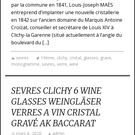
par la commune en 1841, Louis-Joseph MAËS
entreprend d’implanter une nouvelle cristallerie
en 1842 sur l’ancien domaine du Marquis Antoine
Croizat, conseiller et secrétaire de Louis XIV à
Clichy-la Garenne (situé actuellement à l’angle du
boulevard du […]
sevres
19ème
,
clichy
,
cristal
,
glasses
,
grave
,
monogramme
,
sevres
,
verre
,
wine
SEVRES CLICHY 6 WINE
GLASSES WEINGLÄSER
VERRES A VIN CRISTAL
GRAVÉ AK BACCARAT
mars 6, 2020
admin