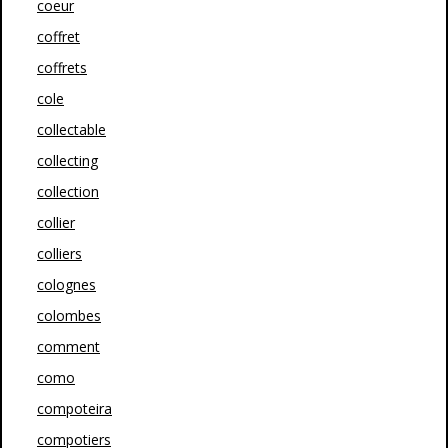
coeur
coffret
coffrets
cole
collectable
collecting
collection
collier
colliers
colognes
colombes
comment
como
compoteira
compotiers