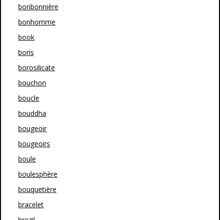
bonbonnière
bonhomme
book
boris
borosilicate
bouchon
boucle
bouddha
bougeoir
bougeoirs
boule
boulesphère
bouquetière
bracelet
brezil