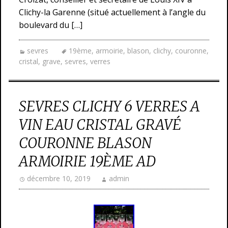
Clichy-la Garenne (situé actuellement à l’angle du
boulevard du […]
sevres
19ème
,
armoirie
,
blason
,
clichy
,
couronne
,
cristal
,
grave
,
sevres
,
verres
SEVRES CLICHY 6 VERRES A
VIN EAU CRISTAL GRAVÉ
COURONNE BLASON
ARMOIRIE 19ÈME AD
décembre 10, 2019
admin