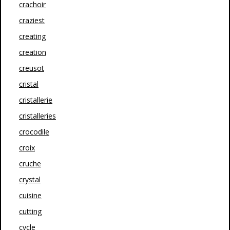
crachoir
craziest
creating
creation
creusot
cristal
cristallerie
cristalleries
crocodile
croix
cruche
crystal
cuisine
cutting
cycle