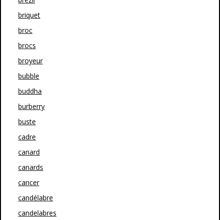
briquet
broc
brocs
broyeur
bubble
buddha
burberry
buste
cadre
canard
canards
cancer
candélabre
candelabres