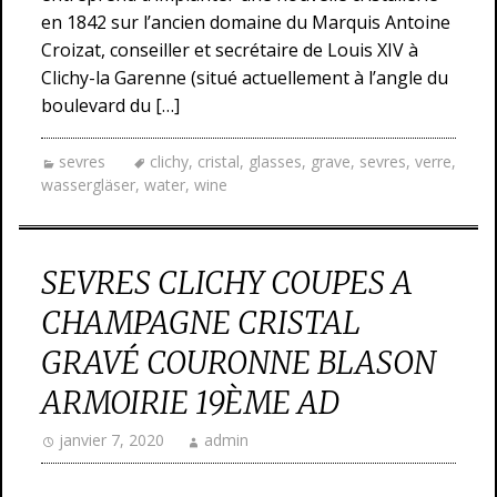
en 1842 sur l’ancien domaine du Marquis Antoine
Croizat, conseiller et secrétaire de Louis XIV à
Clichy-la Garenne (situé actuellement à l’angle du
boulevard du […]
sevres
clichy
,
cristal
,
glasses
,
grave
,
sevres
,
verre
,
wassergläser
,
water
,
wine
SEVRES CLICHY COUPES A
CHAMPAGNE CRISTAL
GRAVÉ COURONNE BLASON
ARMOIRIE 19ÈME AD
janvier 7, 2020
admin