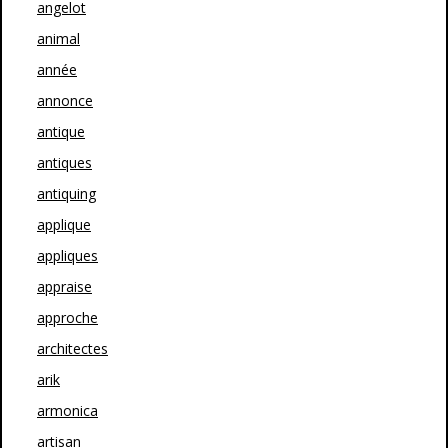
angelot
animal
année
annonce
antique
antiques
antiquing
applique
appliques
appraise
approche
architectes
arik
armonica
artisan