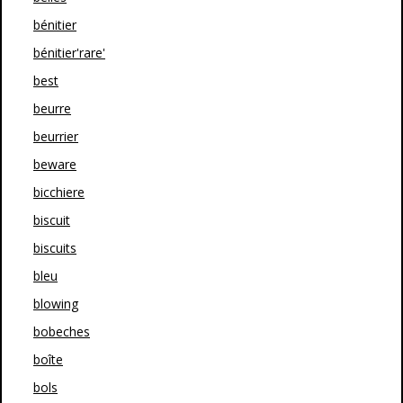
bénitier
bénitier'rare'
best
beurre
beurrier
beware
bicchiere
biscuit
biscuits
bleu
blowing
bobeches
boîte
bols