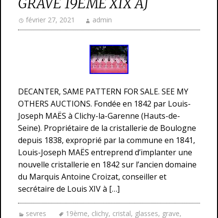
GRAVÉ 19ÉME XIX AJ
février 27, 2021
admin
DECANTER, SAME PATTERN FOR SALE. SEE MY
OTHERS AUCTIONS. Fondée en 1842 par Louis-
Joseph MAËS à Clichy-la-Garenne (Hauts-de-
Seine). Propriétaire de la cristallerie de Boulogne
depuis 1838, exproprié par la commune en 1841,
Louis-Joseph MAËS entreprend d’implanter une
nouvelle cristallerie en 1842 sur l’ancien domaine
du Marquis Antoine Croizat, conseiller et
secrétaire de Louis XIV à […]
sevres
19ème
,
clichy
,
cristal
,
glasses
,
grave
,