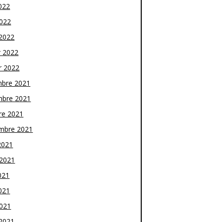
022
2022
2022
r 2022
r 2022
bre 2021
bre 2021
re 2021
mbre 2021
2021
t 2021
021
021
2021
2021