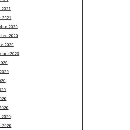
r 2021
r 2021
bre 2020
bre 2020
re 2020
mbre 2020
2020
t 2020
020
020
2020
2020
r 2020
r 2020