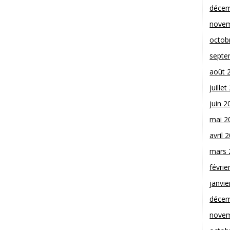
décem
novem
octob
septe
août 
juille
juin 2
mai 2
avril 
mars 
févrie
janvie
décem
novem