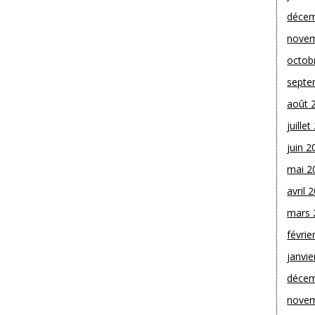
décem
novem
octob
septe
août 
juille
juin 2
mai 2
avril 
mars 
févrie
janvie
décem
novem