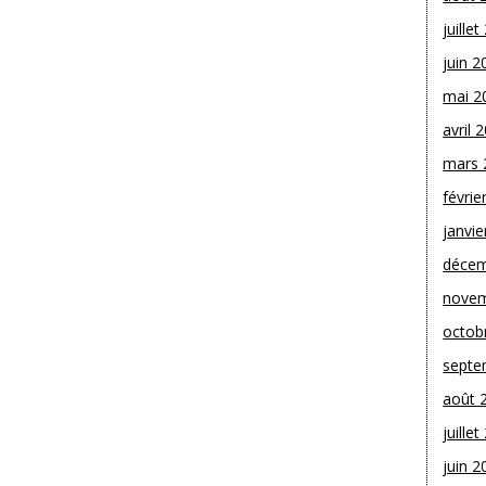
juille
juin 2
mai 2
avril 
mars 
févrie
janvie
décem
novem
octob
septe
août 
juille
juin 2