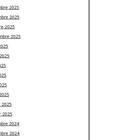
bre 2025
bre 2025
re 2025
mbre 2025
2025
t 2025
025
025
2025
2025
r 2025
r 2025
bre 2024
bre 2024