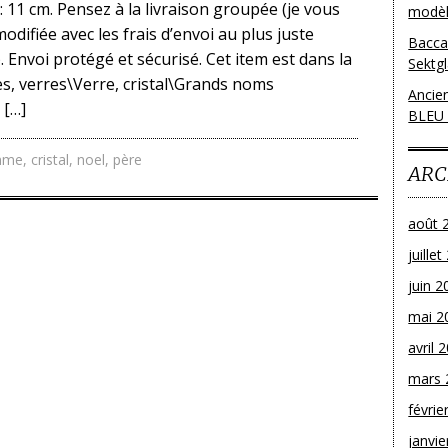
 11 cm. Pensez à la livraison groupée (je vous
modèl
odifiée avec les frais d’envoi au plus juste
Bacca
 Envoi protégé et sécurisé. Cet item est dans la
Sektg
s, verres\Verre, cristal\Grands noms
Ancie
 […]
BLEU
mme
,
cristal
,
noel
,
père
ARC
août 
juille
juin 2
mai 2
avril 
mars 
févrie
janvie