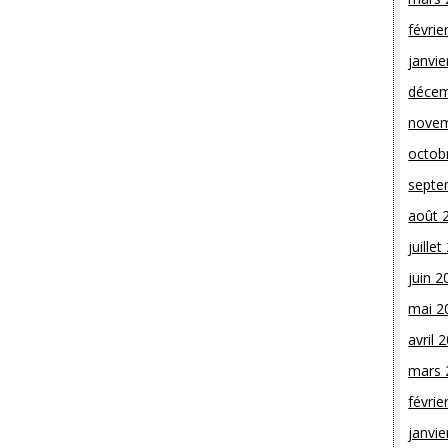
févrie
janvie
décem
novem
octob
septe
août 
juille
juin 2
mai 2
avril 
mars 
févrie
janvie