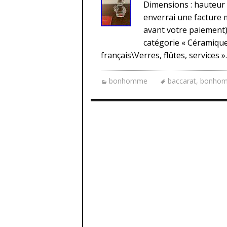
Dimensions : hauteur :
enverrai une facture m
avant votre paiement).
catégorie « Céramique
français\Verres, flûtes, services ».
bonhomme
baccarat
,
bonho