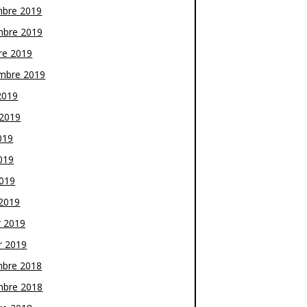
bre 2019
bre 2019
re 2019
mbre 2019
2019
t 2019
019
019
2019
2019
r 2019
r 2019
bre 2018
bre 2018