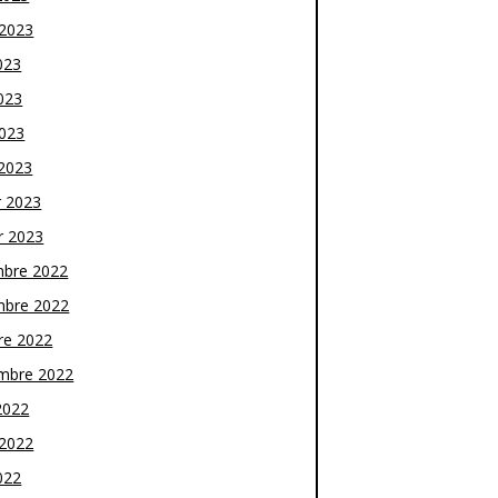
t 2023
023
023
2023
2023
r 2023
r 2023
bre 2022
bre 2022
re 2022
mbre 2022
2022
t 2022
022