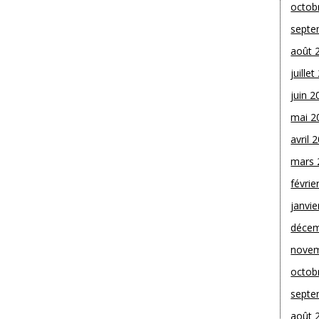
octob
septe
août 
juille
juin 2
mai 2
avril 
mars 
févrie
janvie
décem
novem
octob
septe
août 