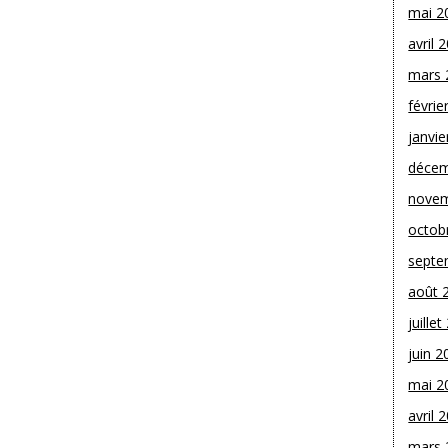
mai 2
avril 
mars 
févrie
janvie
décem
novem
octob
septe
août 
juille
juin 2
mai 2
avril 
mars 