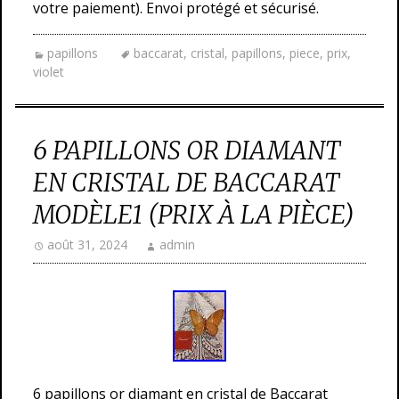
votre paiement). Envoi protégé et sécurisé.
papillons
baccarat
,
cristal
,
papillons
,
piece
,
prix
,
violet
6 PAPILLONS OR DIAMANT
EN CRISTAL DE BACCARAT
MODÈLE1 (PRIX À LA PIÈCE)
août 31, 2024
admin
6 papillons or diamant en cristal de Baccarat