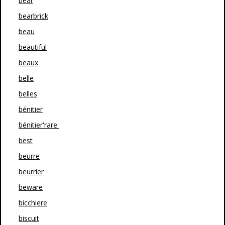
bear
bearbrick
beau
beautiful
beaux
belle
belles
bénitier
bénitier'rare'
best
beurre
beurrier
beware
bicchiere
biscuit