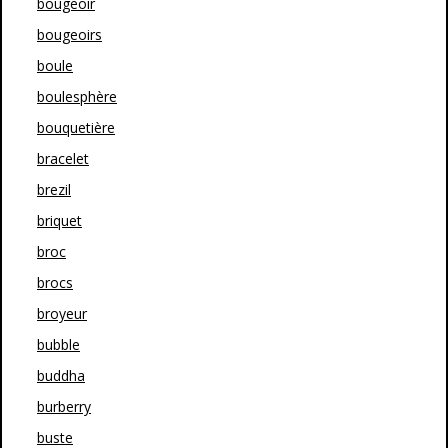
bougeoir
bougeoirs
boule
boulesphère
bouquetière
bracelet
brezil
briquet
broc
brocs
broyeur
bubble
buddha
burberry
buste