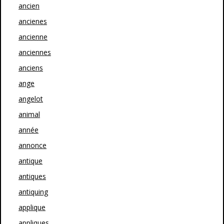
ancien
ancienes
ancienne
anciennes
anciens
ange
angelot
animal
année
annonce
antique
antiques
antiquing
applique
appliques