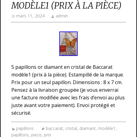
MODÈLE1 (PRIX À LA PIÈCE)
mars 11, 2024
admin
5 papillons or diamant en cristal de Baccarat
modèle1 (prix à la pièce). Estampillé de la marque.
Prix pour un seul papillon. Dimensions : 8 x 7 cm.
Pensez à la livraison groupée (je vous enverrai
une facture modifiée avec les frais d’envoi au plus
juste avant votre paiement). Envoi protégé et
sécurisé.
papillons
baccarat
,
cristal
,
diamant
,
modèle1
,
papillons
,
piece
,
prix