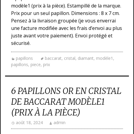
modèle1 (prix à la pièce). Estampillé de la marque.
Prix pour un seul papillon. Dimensions : 8 x 7 cm.
Pensez à la livraison groupée (je vous enverrai
une facture modifiée avec les frais d’envoi au plus
juste avant votre paiement). Envoi protégé et
sécurisé.
papillons
baccarat
,
cristal
,
diamant
,
modèle1
,
papillons
,
piece
,
prix
6 PAPILLONS OR EN CRISTAL
DE BACCARAT MODÈLE1
(PRIX À LA PIÈCE)
août 18, 2024
admin