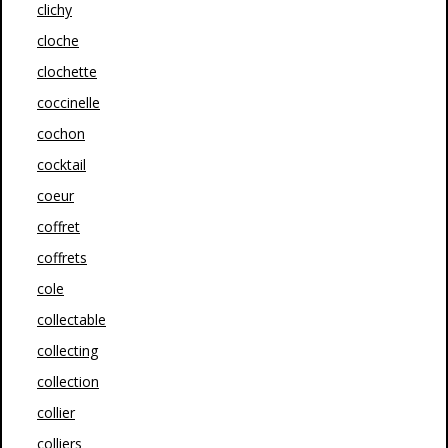
clichy
cloche
clochette
coccinelle
cochon
cocktail
coeur
coffret
coffrets
cole
collectable
collecting
collection
collier
colliers