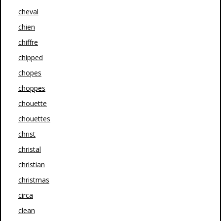
cheval
chien
chiffre
chipped
chopes
choppes
chouette
chouettes
christ
christal
christian
christmas
circa
clean