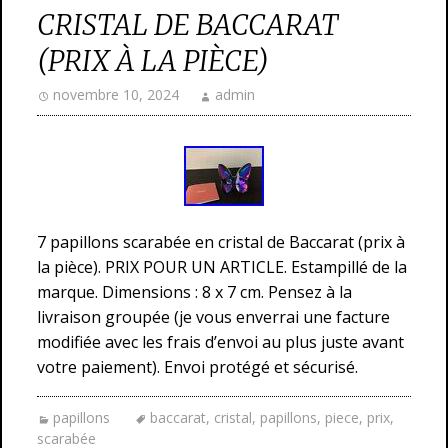
CRISTAL DE BACCARAT
(PRIX À LA PIÈCE)
novembre 10, 2024
admin
7 papillons scarabée en cristal de Baccarat (prix à
la pièce). PRIX POUR UN ARTICLE. Estampillé de la
marque. Dimensions : 8 x 7 cm. Pensez à la
livraison groupée (je vous enverrai une facture
modifiée avec les frais d’envoi au plus juste avant
votre paiement). Envoi protégé et sécurisé.
papillons
baccarat
,
cristal
,
papillons
,
piece
,
prix
,
scarabée