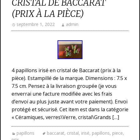
CRISTAL DE BACCARAT
(PRIX À LA PIÈCE)
septembre 1, 2022
admin
4 papillons irisé en cristal de Baccarat (prix à la
pièce). Estampillé de la marque. Dimensions : 7.5 x
7.5 cm. Pensez à la livraison groupée (je vous
enverrai une facture modifiée avec les frais
d’envoi au plus juste avant votre paiement). Envoi
protégé et sécurisé. Cet item est dans la catégorie
« Céramiques, verres\Verre, cristal\Grands […]
papillons
baccarat
,
cristal
,
irisé
,
papillons
,
piece
,
prix